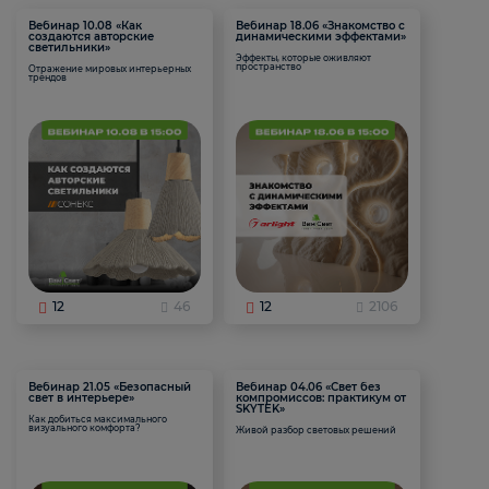
Вебинар 10.08 «Как
Вебинар 18.06 «Знакомство с
создаются авторские
динамическими эффектами»
светильники»
Эффекты, которые оживляют
пространство
Отражение мировых интерьерных
трендов
12
46
12
2106
Вебинар 21.05 «Безопасный
Вебинар 04.06 «Свет без
свет в интерьере»
компромиссов: практикум от
SKYTEK»
Как добиться максимального
визуального комфорта?
Живой разбор световых решений