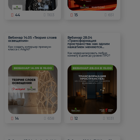
44
1103
15
651
Вебинар 14.05 «Теория слоев
Вебинар 28.04
освещения»
«Трансформация
пространства: как одним
нажатием меняются
Как создать интерьер премиум-
класса с Arlight?
функции комнаты
Как модернизировать любую
комнату в доме до уровня ПРО?
14
658
12
1031