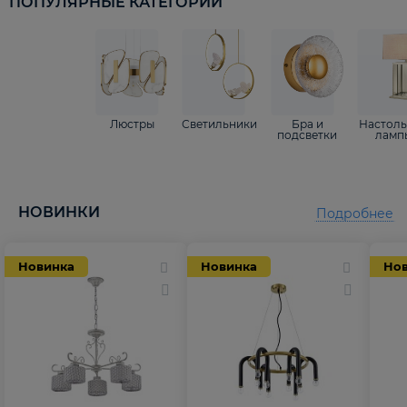
ПОПУЛЯРНЫЕ КАТЕГОРИИ
Люстры
Светильники
Бра и
Настол
подсветки
ламп
НОВИНКИ
Подробнее
Новинка
Новинка
Но