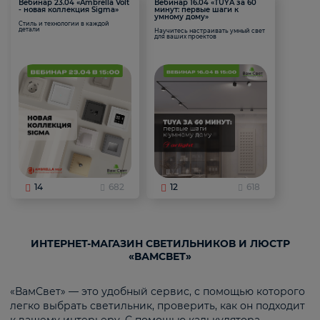
Вебинар 23.04 «Ambrella Volt
Вебинар 16.04 «TUYA за 60
- новая коллекция Sigma»
минут: первые шаги к
умному дому»
Стиль и технологии в каждой
детали
Научитесь настраивать умный свет
для ваших проектов
14
682
12
618
ИНТЕРНЕТ-МАГАЗИН СВЕТИЛЬНИКОВ И ЛЮСТР
«ВАМСВЕТ»
«ВамСвет» — это удобный сервис, с помощью которого
легко выбрать светильник, проверить, как он подходит