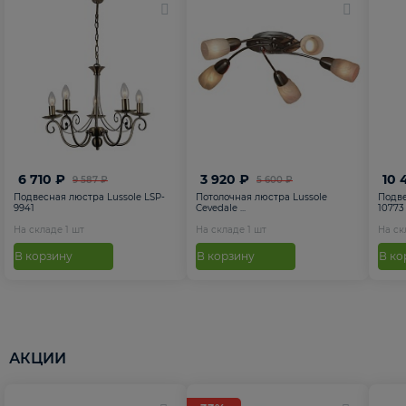
6 710 ₽
3 920 ₽
10 
9 587 ₽
5 600 ₽
Подвесная люстра Lussole LSP-
Потолочная люстра Lussole
Подве
9941
Cevedale ...
10773
На складе
1
шт
На складе
1
шт
На с
В корзину
В корзину
В ко
АКЦИИ