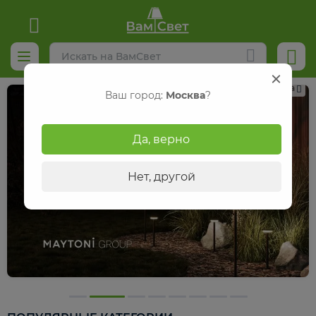
Реклама
Ваш город:
Москва
?
Да, верно
Нет, другой