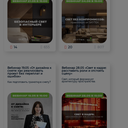
14
655
20
807
Вебинар 19.05 «От дизайна к
Вебинар 28.05 «Свет в кадре:
смете: как реализовать
расставить роли и отстоять
проект без переплат и
сцену»
ошибок»
Свет, который формирует
архитектуру пространства.
Как подготовить грамотную смету?