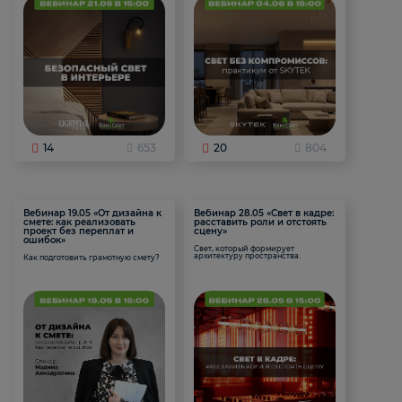
14
653
20
804
Вебинар 19.05 «От дизайна к
Вебинар 28.05 «Свет в кадре:
смете: как реализовать
расставить роли и отстоять
проект без переплат и
сцену»
ошибок»
Свет, который формирует
архитектуру пространства.
Как подготовить грамотную смету?