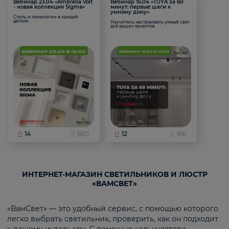
Вебинар 23.04 «Ambrella Volt
Вебинар 16.04 «TUYA за 60
- новая коллекция Sigma»
минут: первые шаги к
умному дому»
Стиль и технологии в каждой
детали
Научитесь настраивать умный свет
для ваших проектов
14
680
12
616
ИНТЕРНЕТ-МАГАЗИН СВЕТИЛЬНИКОВ И ЛЮСТР
«ВАМСВЕТ»
«ВамСвет» — это удобный сервис, с помощью которого
легко выбрать светильник, проверить, как он подходит