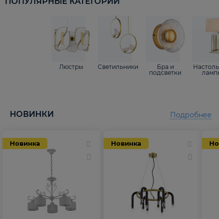
ПОПУЛЯРНЫЕ КАТЕГОРИИ
Люстры
Светильники
Бра и
Настол
подсветки
ламп
НОВИНКИ
Подробнее
Новинка
Новинка
Но