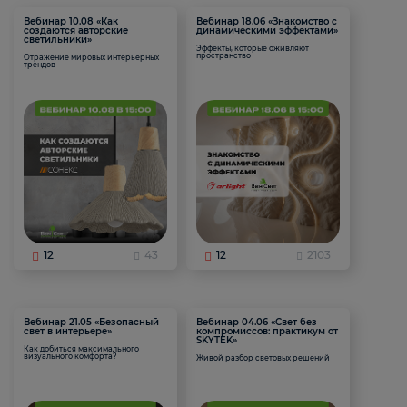
Вебинар 10.08 «Как
Вебинар 18.06 «Знакомство с
создаются авторские
динамическими эффектами»
светильники»
Эффекты, которые оживляют
пространство
Отражение мировых интерьерных
трендов
12
43
12
2103
Вебинар 21.05 «Безопасный
Вебинар 04.06 «Свет без
свет в интерьере»
компромиссов: практикум от
SKYTEK»
Как добиться максимального
визуального комфорта?
Живой разбор световых решений