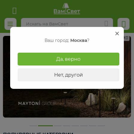
Реклама
Ваш город:
Москва
?
Да, верно
Нет, другой