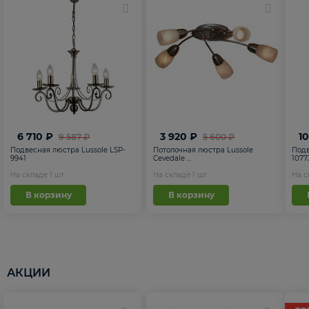
6 710 ₽
3 920 ₽
1
9 587 ₽
5 600 ₽
Подвесная люстра Lussole LSP-
Потолочная люстра Lussole
Подв
9941
Cevedale ...
1077
На складе
1
шт
На складе
1
шт
На 
В корзину
В корзину
АКЦИИ