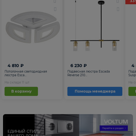
33
4 810 ₽
6 230 ₽
4
Потолочная светодиодная
Подвесная люстра Escada
Подв
люстра Esca...
Reverse 210...
Suspe
На складе
11
шт
На 
В корзину
Помощь менеджера