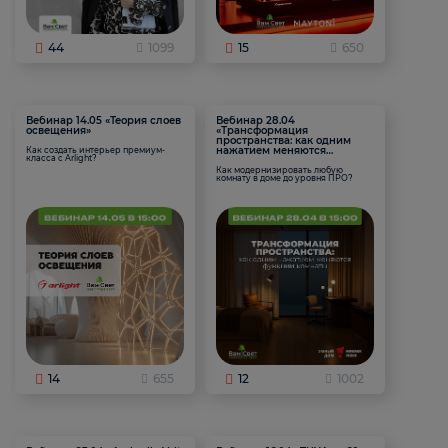
44
1099
15
650
Вебинар 14.05 «Теория слоев
Вебинар 28.04
освещения»
«Трансформация
пространства: как одним
нажатием меняются
Как создать интерьер премиум-
класса с Arlight?
функции комнаты
Как модернизировать любую
комнату в доме до уровня ПРО?
14
655
12
1002