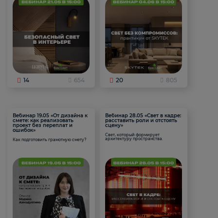
14
654
20
805
Вебинар 19.05 «От дизайна к
Вебинар 28.05 «Свет в кадре:
смете: как реализовать
расставить роли и отстоять
проект без переплат и
сцену»
ошибок»
Свет, который формирует
архитектуру пространства.
Как подготовить грамотную смету?