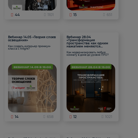
44
1101
15
651
Вебинар 14.05 «Теория слоев
Вебинар 28.04
освещения»
«Трансформация
пространства: как одним
нажатием меняются
Как создать интерьер премиум-
класса с Arlight?
функции комнаты
Как модернизировать любую
комнату в доме до уровня ПРО?
14
658
12
1021