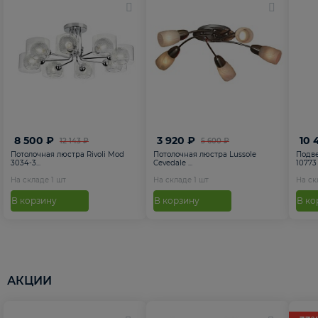
8 500 ₽
3 920 ₽
10 
12 143 ₽
5 600 ₽
Потолочная люстра Rivoli Mod
Потолочная люстра Lussole
Подве
3034-3...
Cevedale ...
10773
На складе
1
шт
На складе
1
шт
На с
В корзину
В корзину
В ко
АКЦИИ