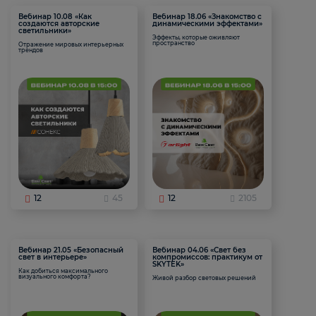
Вебинар 10.08 «Как
Вебинар 18.06 «Знакомство с
создаются авторские
динамическими эффектами»
светильники»
Эффекты, которые оживляют
пространство
Отражение мировых интерьерных
трендов
12
45
12
2105
Вебинар 21.05 «Безопасный
Вебинар 04.06 «Свет без
свет в интерьере»
компромиссов: практикум от
SKYTEK»
Как добиться максимального
визуального комфорта?
Живой разбор световых решений