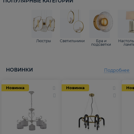
ПОПУЛЯРНЫЕ КАТЕГОРИИ
Люстры
Светильники
Бра и
Настол
подсветки
ламп
НОВИНКИ
Подробнее
Новинка
Новинка
Но