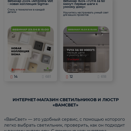
Вебинар 23.04 «Ambrella Volt
Вебинар 16.04 «TUYA за 60
- новая коллекция Sigma»
минут: первые шаги к
умному дому»
Стиль и технологии в каждой
детали
Научитесь настраивать умный свет
для ваших проектов
14
681
12
618
ИНТЕРНЕТ-МАГАЗИН СВЕТИЛЬНИКОВ И ЛЮСТР
«ВАМСВЕТ»
«ВамСвет» — это удобный сервис, с помощью которого
легко выбрать светильник, проверить, как он подходит