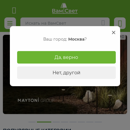
Реклама
Ваш город:
Москва
?
Да, верно
Нет, другой