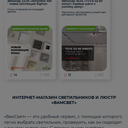
Вебинар 23.04 «Ambrella Volt
Вебинар 16.04 «TUYA за 60
- новая коллекция Sigma»
минут: первые шаги к
умному дому»
Стиль и технологии в каждой
детали
Научитесь настраивать умный свет
для ваших проектов
14
695
12
622
ИНТЕРНЕТ-МАГАЗИН СВЕТИЛЬНИКОВ И ЛЮСТР
«ВАМСВЕТ»
«ВамСвет» — это удобный сервис, с помощью которого
легко выбрать светильник, проверить, как он подходит