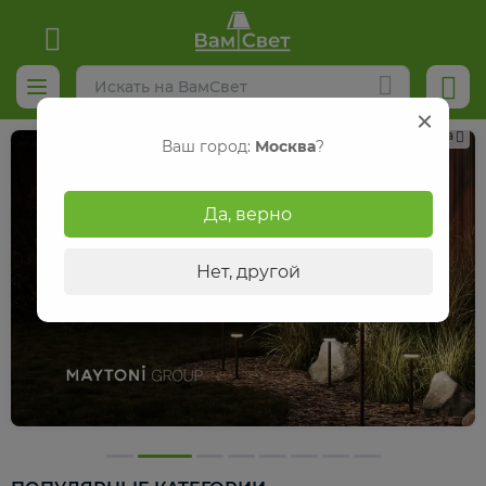
Реклама
Ваш город:
Москва
?
Да, верно
Нет, другой