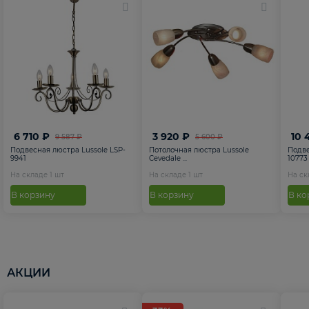
6 710 ₽
3 920 ₽
10 
9 587 ₽
5 600 ₽
Подвесная люстра Lussole LSP-
Потолочная люстра Lussole
Подве
9941
Cevedale ...
10773
На складе
1
шт
На складе
1
шт
На с
В корзину
В корзину
В ко
АКЦИИ