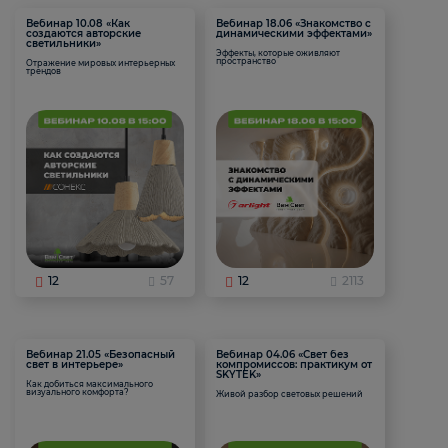
Вебинар 10.08 «Как
Вебинар 18.06 «Знакомство с
создаются авторские
динамическими эффектами»
светильники»
Эффекты, которые оживляют
пространство
Отражение мировых интерьерных
трендов
12
57
12
2113
Вебинар 21.05 «Безопасный
Вебинар 04.06 «Свет без
свет в интерьере»
компромиссов: практикум от
SKYTEK»
Как добиться максимального
визуального комфорта?
Живой разбор световых решений