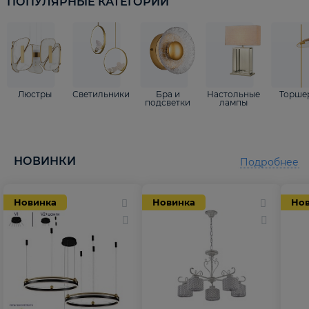
ПОПУЛЯРНЫЕ КАТЕГОРИИ
Люстры
Светильники
Бра и
Настольные
Торше
подсветки
лампы
НОВИНКИ
Подробнее
Новинка
Новинка
Но