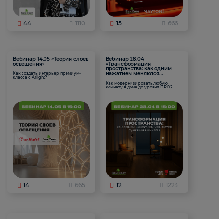
44
1110
15
666
Вебинар 14.05 «Теория слоев
Вебинар 28.04
освещения»
«Трансформация
пространства: как одним
нажатием меняются
Как создать интерьер премиум-
класса с Arlight?
функции комнаты
Как модернизировать любую
комнату в доме до уровня ПРО?
14
665
12
1223