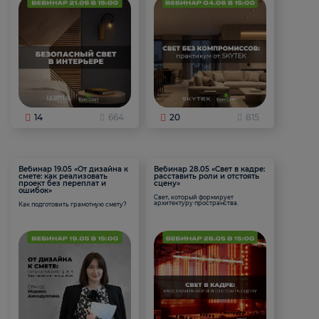
14
664
20
815
Вебинар 19.05 «От дизайна к
Вебинар 28.05 «Свет в кадре:
смете: как реализовать
расставить роли и отстоять
проект без переплат и
сцену»
ошибок»
Свет, который формирует
архитектуру пространства.
Как подготовить грамотную смету?