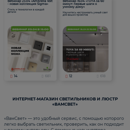
Вебинар 23.04 «Ambrella Volt
Вебинар 16.04 «TUYA за 60
- новая коллекция Sigma»
минут: первые шаги к
умному дому»
Стиль и технологии в каждой
детали
Научитесь настраивать умный свет
для ваших проектов
14
681
12
618
ИНТЕРНЕТ-МАГАЗИН СВЕТИЛЬНИКОВ И ЛЮСТР
«ВАМСВЕТ»
«ВамСвет» — это удобный сервис, с помощью которого
легко выбрать светильник, проверить, как он подходит