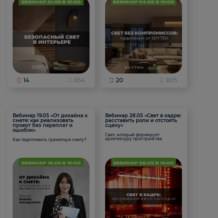
14
654
20
805
Вебинар 19.05 «От дизайна к
Вебинар 28.05 «Свет в кадре:
смете: как реализовать
расставить роли и отстоять
проект без переплат и
сцену»
ошибок»
Свет, который формирует
архитектуру пространства.
Как подготовить грамотную смету?