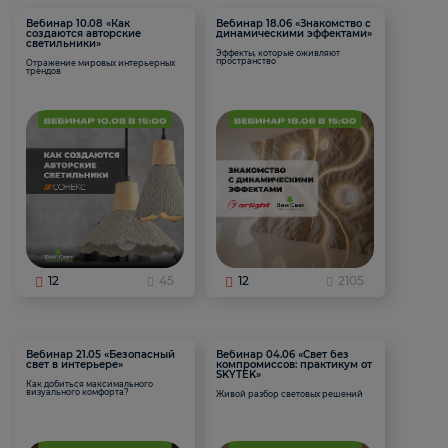
Вебинар 10.08 «Как
Вебинар 18.06 «Знакомство с
создаются авторские
динамическими эффектами»
светильники»
Эффекты, которые оживляют
пространство
Отражение мировых интерьерных
трендов
12
45
12
2105
Вебинар 21.05 «Безопасный
Вебинар 04.06 «Свет без
свет в интерьере»
компромиссов: практикум от
SKYTEK»
Как добиться максимального
визуального комфорта?
Живой разбор световых решений