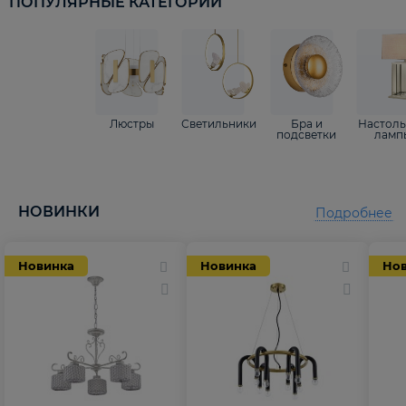
ПОПУЛЯРНЫЕ КАТЕГОРИИ
Люстры
Светильники
Бра и
Настол
подсветки
ламп
НОВИНКИ
Подробнее
Новинка
Новинка
Но