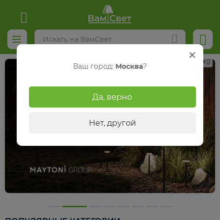
Реклама
Ваш город:
Москва
?
Да, верно
Нет, другой