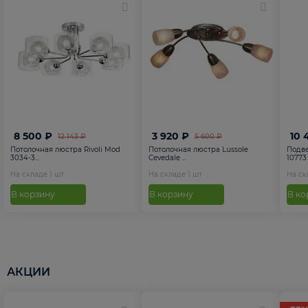
8 500 ₽
3 920 ₽
10 
12 143 ₽
5 600 ₽
Потолочная люстра Rivoli Mod
Потолочная люстра Lussole
Подве
3034-3...
Cevedale ...
10773
На складе
1
шт
На складе
1
шт
На с
В корзину
В корзину
В ко
АКЦИИ