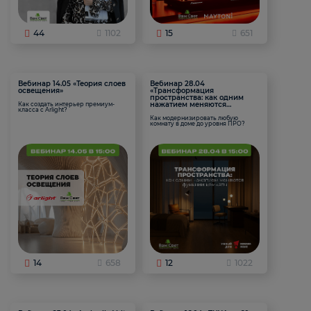
44
1102
15
651
Вебинар 14.05 «Теория слоев
Вебинар 28.04
освещения»
«Трансформация
пространства: как одним
нажатием меняются
Как создать интерьер премиум-
класса с Arlight?
функции комнаты
Как модернизировать любую
комнату в доме до уровня ПРО?
14
658
12
1022