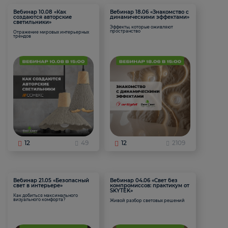
Вебинар 10.08 «Как
Вебинар 18.06 «Знакомство с
создаются авторские
динамическими эффектами»
светильники»
Эффекты, которые оживляют
пространство
Отражение мировых интерьерных
трендов
12
49
12
2109
Вебинар 21.05 «Безопасный
Вебинар 04.06 «Свет без
свет в интерьере»
компромиссов: практикум от
SKYTEK»
Как добиться максимального
визуального комфорта?
Живой разбор световых решений