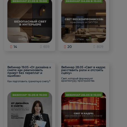
14
659
20
809
Вебинар 19.05 «От дизайна к
Вебинар 28.05 «Свет в кадре:
смете: как реализовать
расставить роли и отстоять
проект без переплат и
сцену»
ошибок»
Свет, который формирует
архитектуру пространства.
Как подготовить грамотную смету?