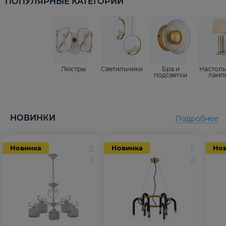
ПОПУЛЯРНЫЕ КАТЕГОРИИ
Люстры
Светильники
Бра и
Настол
подсветки
ламп
НОВИНКИ
Подробнее
Новинка
Новинка
Но