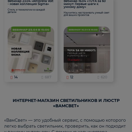
Вебинар 23.04 «Ambrella Volt
Вебинар 16.04 «TUYA за 60
- новая коллекция Sigma»
минут: первые шаги к
умному дому»
Стиль и технологии в каждой
детали
Научитесь настраивать умный свет
для ваших проектов
14
687
12
620
ИНТЕРНЕТ-МАГАЗИН СВЕТИЛЬНИКОВ И ЛЮСТР
«ВАМСВЕТ»
«ВамСвет» — это удобный сервис, с помощью которого
легко выбрать светильник, проверить, как он подходит