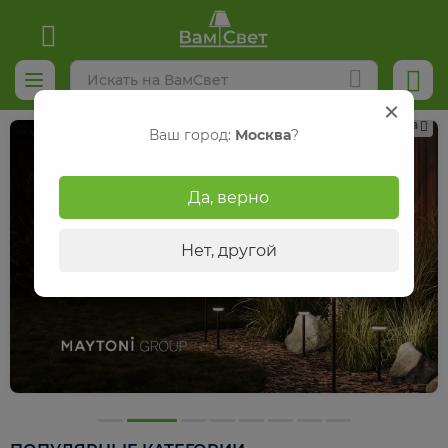
Реклама
Ваш город:
Москва
?
Да, верно
Нет, другой