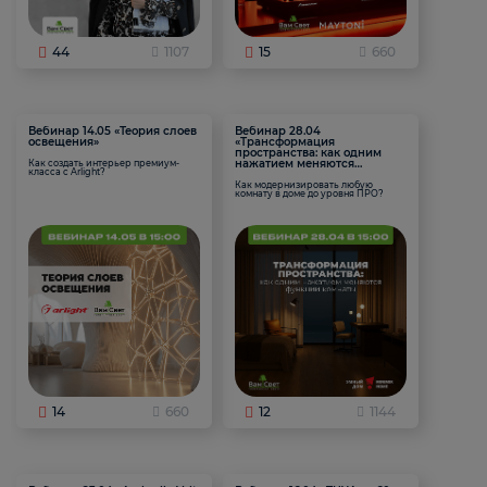
44
1107
15
660
Вебинар 14.05 «Теория слоев
Вебинар 28.04
освещения»
«Трансформация
пространства: как одним
нажатием меняются
Как создать интерьер премиум-
класса с Arlight?
функции комнаты
Как модернизировать любую
комнату в доме до уровня ПРО?
14
660
12
1144