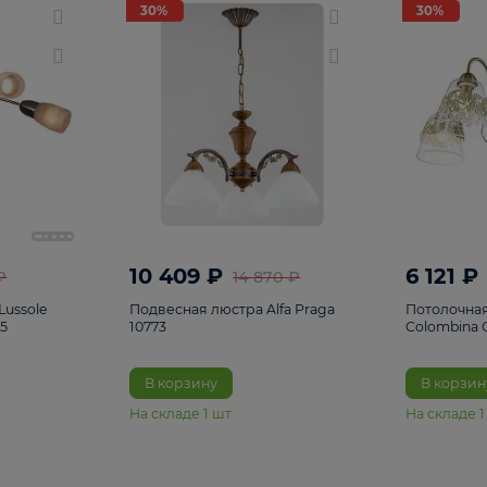
светки
96
Настольные лампы
5
Комплектующ
30%