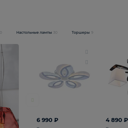
10 409 ₽
5 600 ₽
14 870 ₽
люстра Lussole
Подвесная люстра Alfa Praga
-6907-05
10773
В корзину
т
На складе
1
шт
светки
30
Настольные лампы
30
Торшеры
9