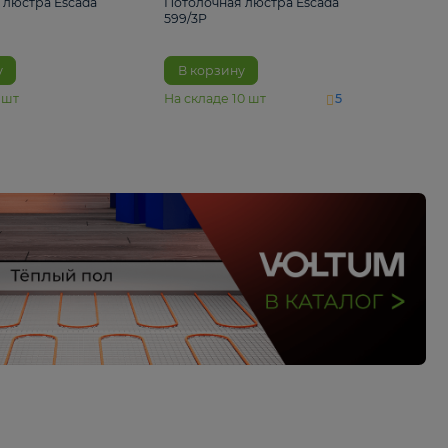
4 890 ₽
6 430 ₽
Потолочная люстра Escada
Потолочная люстра 
1116/3PL
599/3P
В корзину
В корзину
На складе
6
шт
На складе
10
шт