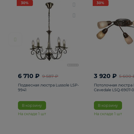
РАСПРОДАЖА
Смотреть все
Люстры
82
Светильники
222
Бра и под
30%
30%