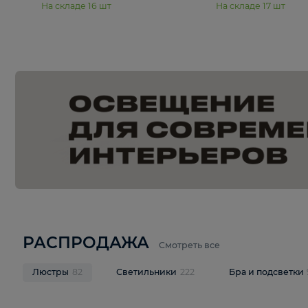
15 990 ₽
19 990 ₽
Подвесная люстра Moderli
Подвесная л
Dottie V11921-5P
Mireil V11914-
В корзину
В корзину
На складе
16
шт
На складе
17