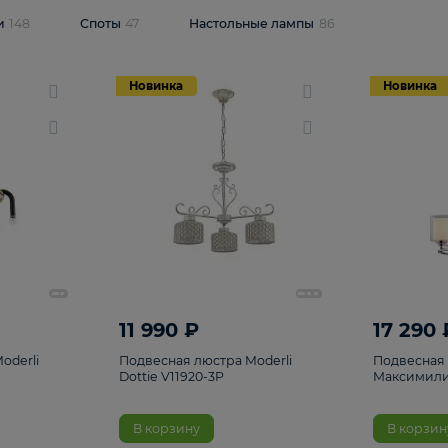
одсветки
148
Споты
47
Настольные лампы
86
Новинка