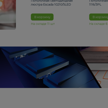
6 990 ₽
Потолочная светодиодная
люстра Escada 10210/5LED
В корзину
На складе
11
шт