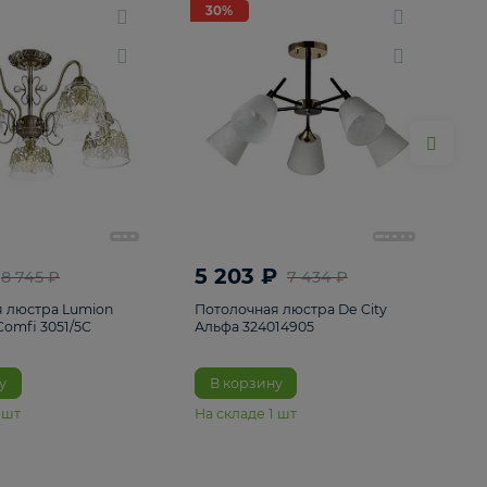
ие
8
30%
30%