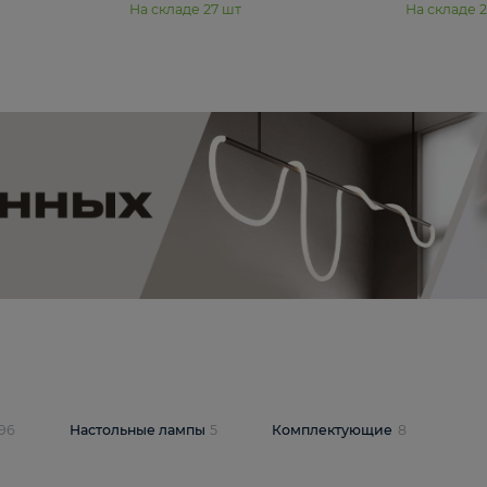
11 990 ₽
юстра Moderli
Подвесная люстра Moderli
12P
Dottie V11920-3P
В корзину
шт
На складе
27
шт