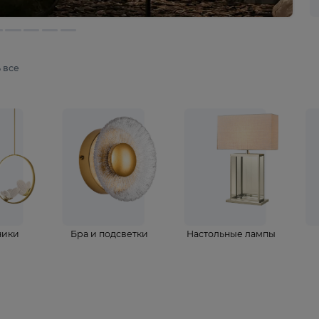
мотреть все
ветильники
Бра и подсветки
Настольные 