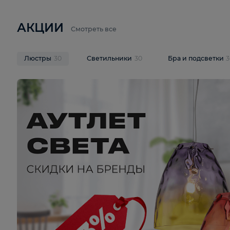
6 710 ₽
3 920 ₽
9 587 ₽
Подвесная люстра Lussole LSP-
Потолочная 
9941
Cevedale LSQ
В корзину
В корзину
На складе
1
шт
На складе
1
ш
АКЦИИ
Смотреть все
Люстры
30
Светильники
30
Бра и под