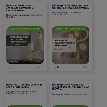
Вебинар 10.08 «Как
Вебинар 18.06 «Знакомство с
создаются авторские
динамическими эффектами»
светильники»
Эффекты, которые оживляют
пространство
Отражение мировых интерьерных
трендов
12
47
12
2108
Вебинар 21.05 «Безопасный
Вебинар 04.06 «Свет без
свет в интерьере»
компромиссов: практикум от
SKYTEK»
Как добиться максимального
визуального комфорта?
Живой разбор световых решений