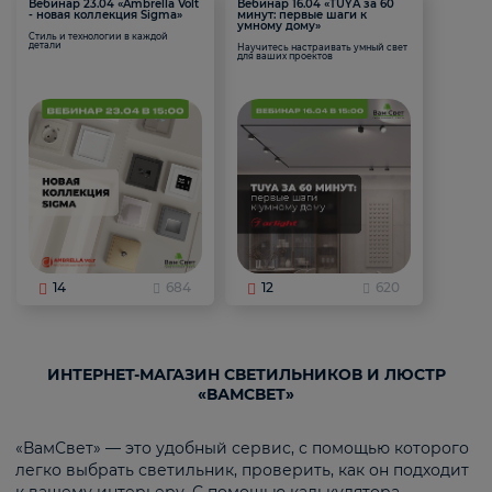
Вебинар 23.04 «Ambrella Volt
Вебинар 16.04 «TUYA за 60
- новая коллекция Sigma»
минут: первые шаги к
умному дому»
Стиль и технологии в каждой
детали
Научитесь настраивать умный свет
для ваших проектов
14
684
12
620
ИНТЕРНЕТ-МАГАЗИН СВЕТИЛЬНИКОВ И ЛЮСТР
«ВАМСВЕТ»
«ВамСвет» — это удобный сервис, с помощью которого
легко выбрать светильник, проверить, как он подходит