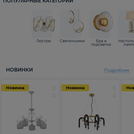
ПОПУЛЯРНЫЕ КАТЕГОРИИ
Люстры
Светильники
Бра и
Настол
подсветки
ламп
НОВИНКИ
Подробнее
Новинка
Новинка
Но