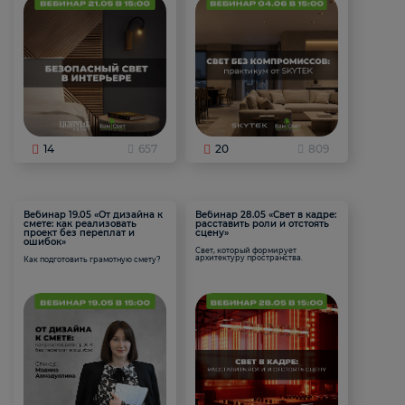
14
657
20
809
Вебинар 19.05 «От дизайна к
Вебинар 28.05 «Свет в кадре:
смете: как реализовать
расставить роли и отстоять
проект без переплат и
сцену»
ошибок»
Свет, который формирует
архитектуру пространства.
Как подготовить грамотную смету?