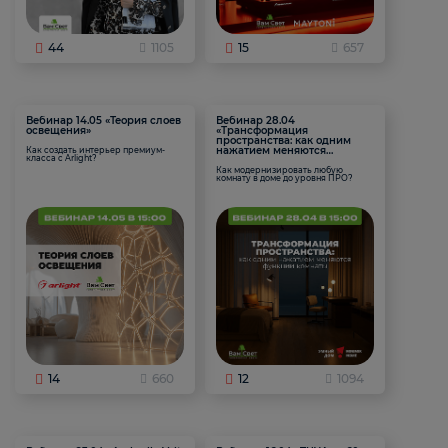
44
1105
15
657
Вебинар 14.05 «Теория слоев
Вебинар 28.04
освещения»
«Трансформация
пространства: как одним
нажатием меняются
Как создать интерьер премиум-
класса с Arlight?
функции комнаты
Как модернизировать любую
комнату в доме до уровня ПРО?
14
660
12
1094