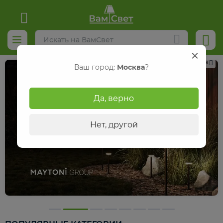
Реклама
Ваш город:
Москва
?
Да, верно
Нет, другой