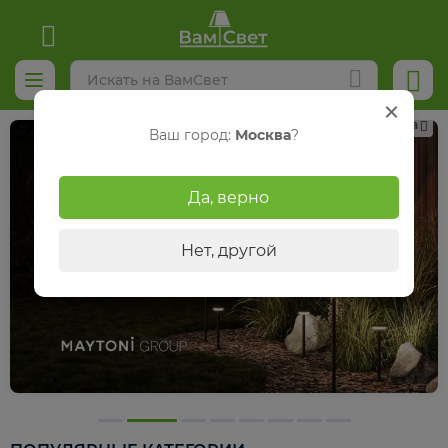
Реклама
Ваш город:
Москва
?
Да, верно
Нет, другой