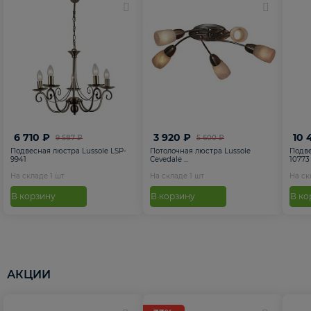
6 710 ₽
3 920 ₽
10 
9 587 ₽
5 600 ₽
Подвесная люстра Lussole LSP-
Потолочная люстра Lussole
Подве
9941
Cevedale ...
10773
На складе
1
шт
На складе
1
шт
На с
В корзину
В корзину
В ко
АКЦИИ