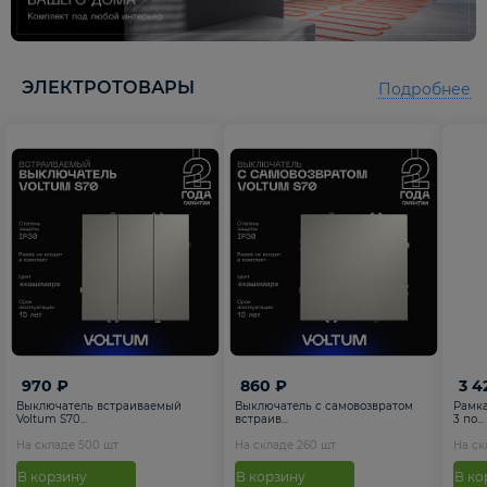
ЭЛЕКТРОТОВАРЫ
Подробнее
970 ₽
860 ₽
3 4
Выключатель встраиваемый
Выключатель с самовозвратом
Рамка
Voltum S70...
встраив...
3 по...
На складе
500
шт
На складе
260
шт
На с
В корзину
В корзину
В ко