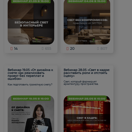
14
655
20
807
Вебинар 19.05 «От дизайна к
Вебинар 28.05 «Свет в кадре:
смете: как реализовать
расставить роли и отстоять
проект без переплат и
сцену»
ошибок»
Свет, который формирует
архитектуру пространства.
Как подготовить грамотную смету?