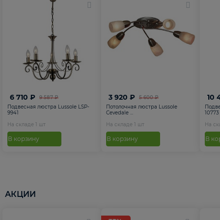
6 710 ₽
3 920 ₽
10 
9 587 ₽
5 600 ₽
Подвесная люстра Lussole LSP-
Потолочная люстра Lussole
Подве
9941
Cevedale ...
10773
На складе
1
шт
На складе
1
шт
На с
В корзину
В корзину
В ко
АКЦИИ