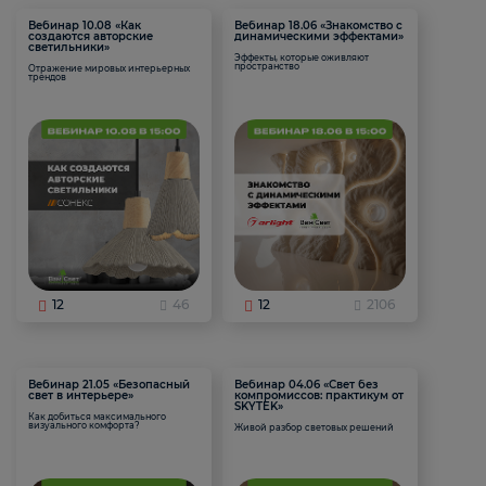
Вебинар 10.08 «Как
Вебинар 18.06 «Знакомство с
создаются авторские
динамическими эффектами»
светильники»
Эффекты, которые оживляют
пространство
Отражение мировых интерьерных
трендов
12
46
12
2106
Вебинар 21.05 «Безопасный
Вебинар 04.06 «Свет без
свет в интерьере»
компромиссов: практикум от
SKYTEK»
Как добиться максимального
визуального комфорта?
Живой разбор световых решений