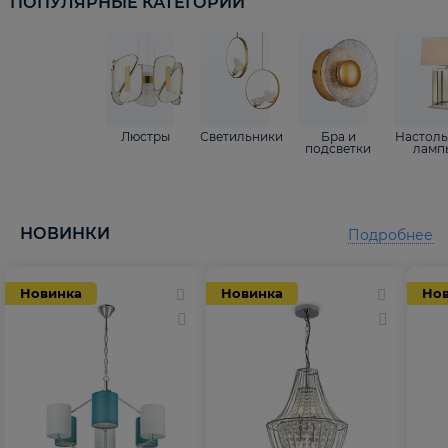
ПОПУЛЯРНЫЕ КАТЕГОРИИ
Люстры
Светильники
Бра и
Настол
подсветки
ламп
НОВИНКИ
Подробнее
Новинка
Новинка
Но