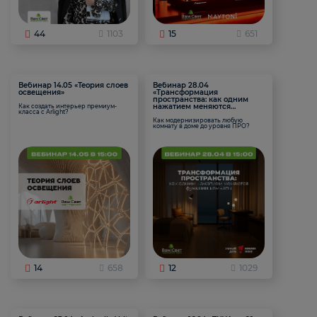
44
1103
15
651
Вебинар 14.05 «Теория слоев
Вебинар 28.04
освещения»
«Трансформация
пространства: как одним
нажатием меняются
Как создать интерьер премиум-
класса с Arlight?
функции комнаты
Как модернизировать любую
комнату в доме до уровня ПРО?
14
658
12
1029