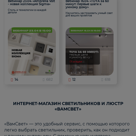
Вебинар 23.04 «Ambrella Volt
Вебинар 16.04 «TUYA за 60
- новая коллекция Sigma»
минут: первые шаги к
умному дому»
Стиль и технологии в каждой
детали
Научитесь настраивать умный свет
для ваших проектов
14
682
12
618
ИНТЕРНЕТ-МАГАЗИН СВЕТИЛЬНИКОВ И ЛЮСТР
«ВАМСВЕТ»
«ВамСвет» — это удобный сервис, с помощью которого
легко выбрать светильник, проверить, как он подходит