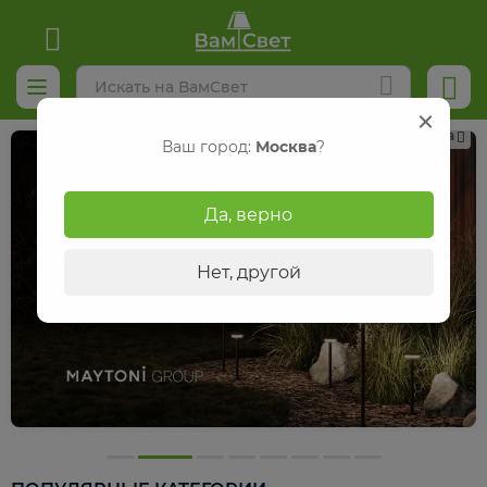
Реклама
Ваш город:
Москва
?
Да, верно
Нет, другой