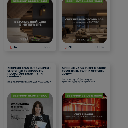
14
653
20
804
Вебинар 19.05 «От дизайна к
Вебинар 28.05 «Свет в кадре:
смете: как реализовать
расставить роли и отстоять
проект без переплат и
сцену»
ошибок»
Свет, который формирует
архитектуру пространства.
Как подготовить грамотную смету?