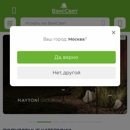
Реклама
Ваш город:
Москва
?
Да, верно
Нет, другой