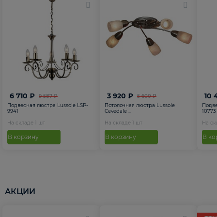
6 710 ₽
3 920 ₽
10 
9 587 ₽
5 600 ₽
Подвесная люстра Lussole LSP-
Потолочная люстра Lussole
Подве
9941
Cevedale ...
10773
На складе
1
шт
На складе
1
шт
На с
В корзину
В корзину
В ко
АКЦИИ