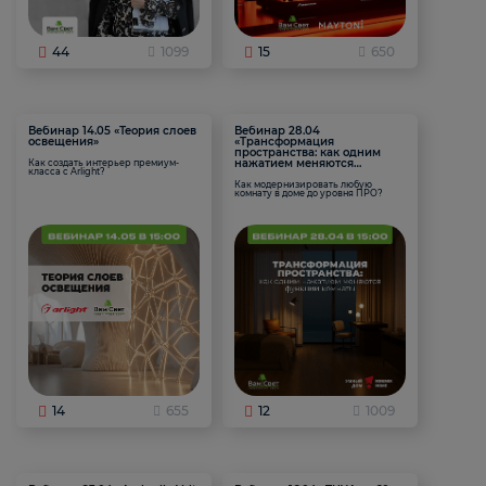
44
1099
15
650
Вебинар 14.05 «Теория слоев
Вебинар 28.04
освещения»
«Трансформация
пространства: как одним
нажатием меняются
Как создать интерьер премиум-
класса с Arlight?
функции комнаты
Как модернизировать любую
комнату в доме до уровня ПРО?
14
655
12
1009