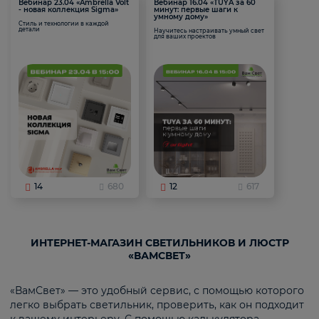
Вебинар 23.04 «Ambrella Volt
Вебинар 16.04 «TUYA за 60
- новая коллекция Sigma»
минут: первые шаги к
умному дому»
Стиль и технологии в каждой
детали
Научитесь настраивать умный свет
для ваших проектов
14
680
12
617
ИНТЕРНЕТ-МАГАЗИН СВЕТИЛЬНИКОВ И ЛЮСТР
«ВАМСВЕТ»
«ВамСвет» — это удобный сервис, с помощью которого
легко выбрать светильник, проверить, как он подходит