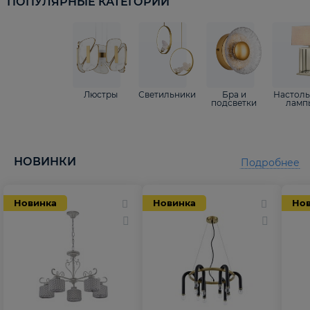
ПОПУЛЯРНЫЕ КАТЕГОРИИ
Люстры
Светильники
Бра и
Настол
подсветки
ламп
НОВИНКИ
Подробнее
Новинка
Новинка
Но