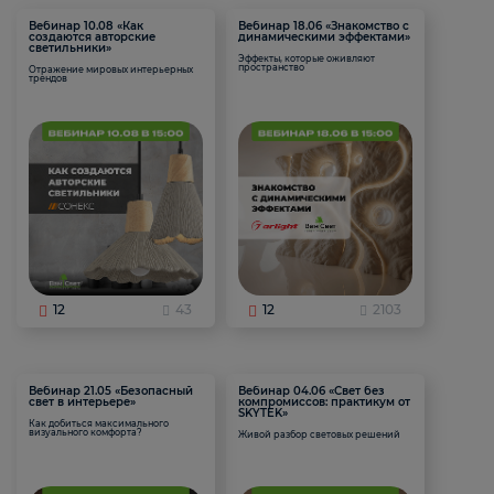
Вебинар 10.08 «Как
Вебинар 18.06 «Знакомство с
создаются авторские
динамическими эффектами»
светильники»
Эффекты, которые оживляют
пространство
Отражение мировых интерьерных
трендов
12
43
12
2103
Вебинар 21.05 «Безопасный
Вебинар 04.06 «Свет без
свет в интерьере»
компромиссов: практикум от
SKYTEK»
Как добиться максимального
визуального комфорта?
Живой разбор световых решений