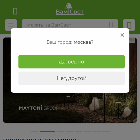
Реклама
Ваш город:
Москва
?
Да, верно
Нет, другой