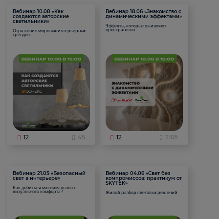
Вебинар 10.08 «Как
Вебинар 18.06 «Знакомство с
создаются авторские
динамическими эффектами»
светильники»
Эффекты, которые оживляют
пространство
Отражение мировых интерьерных
трендов
12
45
12
2105
Вебинар 21.05 «Безопасный
Вебинар 04.06 «Свет без
свет в интерьере»
компромиссов: практикум от
SKYTEK»
Как добиться максимального
визуального комфорта?
Живой разбор световых решений