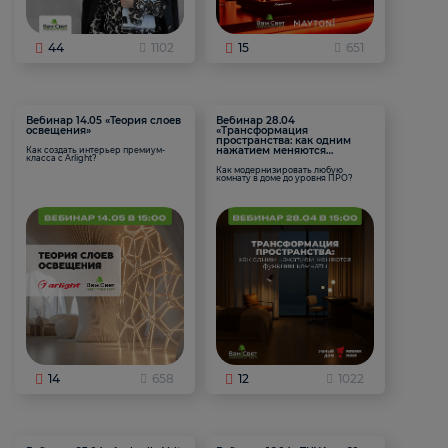
44
1102
15
651
Вебинар 14.05 «Теория слоев
Вебинар 28.04
освещения»
«Трансформация
пространства: как одним
нажатием меняются
Как создать интерьер премиум-
класса с Arlight?
функции комнаты
Как модернизировать любую
комнату в доме до уровня ПРО?
14
658
12
1022