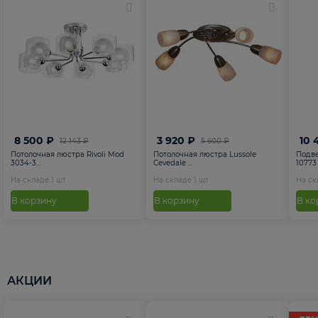
8 500 ₽
3 920 ₽
10 
12 143 ₽
5 600 ₽
Потолочная люстра Rivoli Mod
Потолочная люстра Lussole
Подве
3034-3...
Cevedale ...
10773
На складе
1
шт
На складе
1
шт
На с
В корзину
В корзину
В ко
АКЦИИ