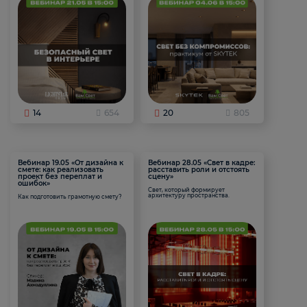
14
654
20
805
Вебинар 19.05 «От дизайна к
Вебинар 28.05 «Свет в кадре:
смете: как реализовать
расставить роли и отстоять
проект без переплат и
сцену»
ошибок»
Свет, который формирует
архитектуру пространства.
Как подготовить грамотную смету?