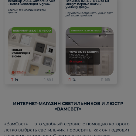
Вебинар 23.04 «Ambrella Volt
Вебинар 16.04 «TUYA за 60
- новая коллекция Sigma»
минут: первые шаги к
умному дому»
Стиль и технологии в каждой
детали
Научитесь настраивать умный свет
для ваших проектов
14
681
12
618
ИНТЕРНЕТ-МАГАЗИН СВЕТИЛЬНИКОВ И ЛЮСТР
«ВАМСВЕТ»
«ВамСвет» — это удобный сервис, с помощью которого
легко выбрать светильник, проверить, как он подходит