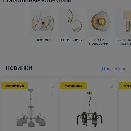
ПОПУЛЯРНЫЕ КАТЕГОРИИ
Люстры
Светильники
Бра и
Настол
подсветки
ламп
НОВИНКИ
Подробнее
Новинка
Новинка
Но