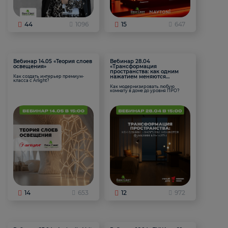
44
1096
15
647
Вебинар 14.05 «Теория слоев
Вебинар 28.04
освещения»
«Трансформация
пространства: как одним
нажатием меняются
Как создать интерьер премиум-
класса с Arlight?
функции комнаты
Как модернизировать любую
комнату в доме до уровня ПРО?
14
653
12
972