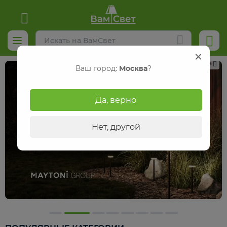
Реклама
Ваш город:
Москва
?
Да, верно
Нет, другой