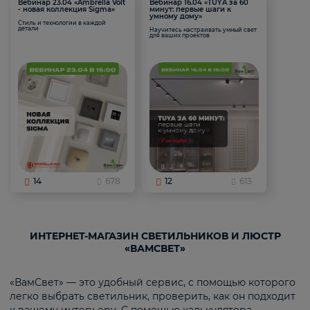
Вебинар 23.04 «Ambrella Volt
Вебинар 16.04 «TUYA за 60
- новая коллекция Sigma»
минут: первые шаги к
умному дому»
Стиль и технологии в каждой
детали
Научитесь настраивать умный свет
для ваших проектов
14
678
12
613
ИНТЕРНЕТ-МАГАЗИН СВЕТИЛЬНИКОВ И ЛЮСТР
«ВАМСВЕТ»
«ВамСвет» — это удобный сервис, с помощью которого
легко выбрать светильник, проверить, как он подходит