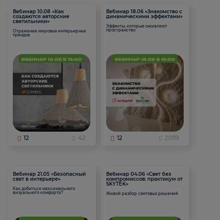
Вебинар 10.08 «Как
Вебинар 18.06 «Знакомство с
создаются авторские
динамическими эффектами»
светильники»
Эффекты, которые оживляют
пространство
Отражение мировых интерьерных
трендов
12
42
12
2099
Вебинар 21.05 «Безопасный
Вебинар 04.06 «Свет без
свет в интерьере»
компромиссов: практикум от
SKYTEK»
Как добиться максимального
визуального комфорта?
Живой разбор световых решений