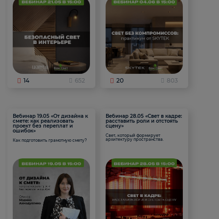
14
652
20
803
Вебинар 19.05 «От дизайна к
Вебинар 28.05 «Свет в кадре:
смете: как реализовать
расставить роли и отстоять
проект без переплат и
сцену»
ошибок»
Свет, который формирует
архитектуру пространства.
Как подготовить грамотную смету?