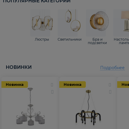
ПОПУЛЯРНЫЕ КАТЕГОРИИ
Люстры
Светильники
Бра и
Настол
подсветки
ламп
НОВИНКИ
Подробнее
Новинка
Новинка
Но