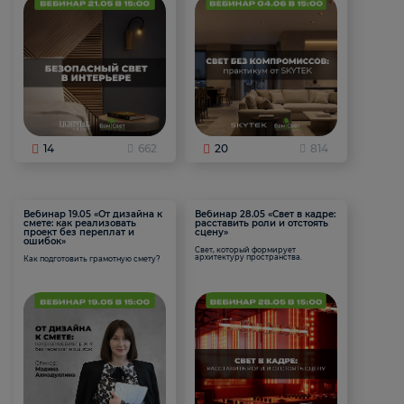
14
662
20
814
Вебинар 19.05 «От дизайна к
Вебинар 28.05 «Свет в кадре:
смете: как реализовать
расставить роли и отстоять
проект без переплат и
сцену»
ошибок»
Свет, который формирует
архитектуру пространства.
Как подготовить грамотную смету?