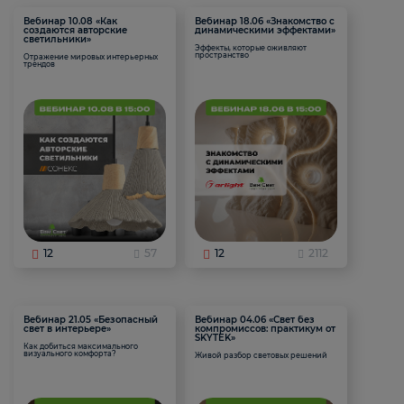
Вебинар 10.08 «Как
Вебинар 18.06 «Знакомство с
создаются авторские
динамическими эффектами»
светильники»
Эффекты, которые оживляют
пространство
Отражение мировых интерьерных
трендов
12
57
12
2112
Вебинар 21.05 «Безопасный
Вебинар 04.06 «Свет без
свет в интерьере»
компромиссов: практикум от
SKYTEK»
Как добиться максимального
визуального комфорта?
Живой разбор световых решений