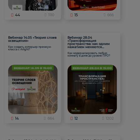
44
1110
15
666
Вебинар 14.05 «Теория слоев
Вебинар 28.04
освещения»
«Трансформация
пространства: как одним
нажатием меняются
Как создать интерьер премиум-
класса с Arlight?
функции комнаты
Как модернизировать любую
комнату в доме до уровня ПРО?
14
664
12
1202