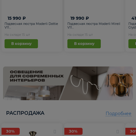
15 990 ₽
19 990 ₽
4
Подвесная люстра Moderli Dottie
Подвесная люстра Moderli Mireil
Подв
V11...
V11...
Cryst.
На складе
15
шт
На складе
15
шт
На 
В корзину
В корзину
РАСПРОДАЖА
Подробнее
30%
30%
30