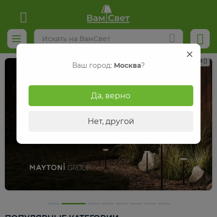
Реклама
Ваш город:
Москва
?
Да, верно
Нет, другой