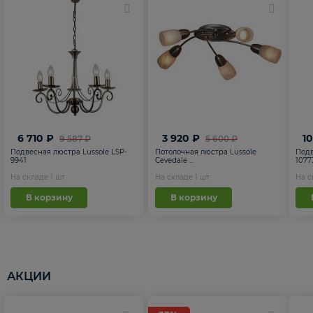
6 710 ₽
3 920 ₽
1
9 587 ₽
5 600 ₽
Подвесная люстра Lussole LSP-
Потолочная люстра Lussole
Подв
9941
Cevedale ...
1077
На складе
1
шт
На складе
1
шт
На 
В корзину
В корзину
АКЦИИ