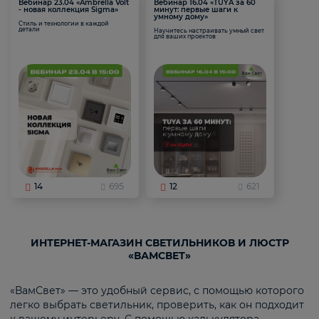
Вебинар 23.04 «Ambrella Volt
Вебинар 16.04 «TUYA за 60
- новая коллекция Sigma»
минут: первые шаги к
умному дому»
Стиль и технологии в каждой
детали
Научитесь настраивать умный свет
для ваших проектов
14
695
12
621
ИНТЕРНЕТ-МАГАЗИН СВЕТИЛЬНИКОВ И ЛЮСТР
«ВАМСВЕТ»
«ВамСвет» — это удобный сервис, с помощью которого
легко выбрать светильник, проверить, как он подходит