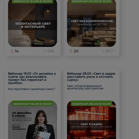
14
656
20
807
Вебинар 19.05 «От дизайна к
Вебинар 28.05 «Свет в кадре:
смете: как реализовать
расставить роли и отстоять
проект без переплат и
сцену»
ошибок»
Свет, который формирует
архитектуру пространства.
Как подготовить грамотную смету?