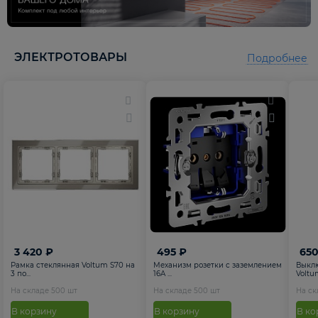
5
5
ЭЛЕКТРОТОВАРЫ
Подробнее
3 420 ₽
495 ₽
650
Рамка стеклянная Voltum S70 на
Механизм розетки с заземлением
Выкл
3 по...
16А ...
Voltum
На складе
500
шт
На складе
500
шт
На с
В корзину
В корзину
В ко