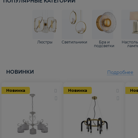
ПОПУЛЯРНЫЕ КАТЕГОРИИ
Люстры
Светильники
Бра и
Настол
подсветки
ламп
НОВИНКИ
Подробнее
Новинка
Новинка
Но