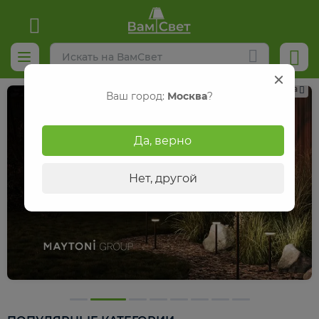
Реклама
Ваш город:
Москва
?
Да, верно
Нет, другой