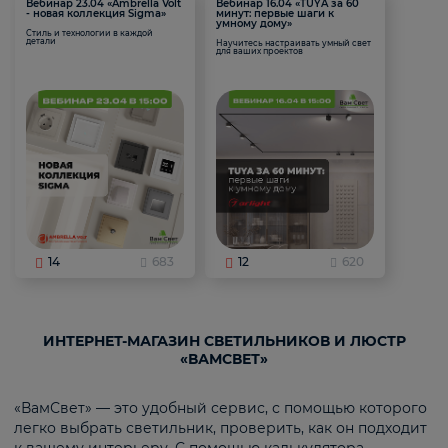
Вебинар 23.04 «Ambrella Volt
Вебинар 16.04 «TUYA за 60
- новая коллекция Sigma»
минут: первые шаги к
умному дому»
Стиль и технологии в каждой
детали
Научитесь настраивать умный свет
для ваших проектов
14
683
12
620
ИНТЕРНЕТ-МАГАЗИН СВЕТИЛЬНИКОВ И ЛЮСТР
«ВАМСВЕТ»
«ВамСвет» — это удобный сервис, с помощью которого
легко выбрать светильник, проверить, как он подходит