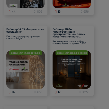
44
1105
15
656
Вебинар 14.05 «Теория слоев
Вебинар 28.04
освещения»
«Трансформация
пространства: как одним
нажатием меняются
Как создать интерьер премиум-
класса с Arlight?
функции комнаты
Как модернизировать любую
комнату в доме до уровня ПРО?
14
659
12
1072