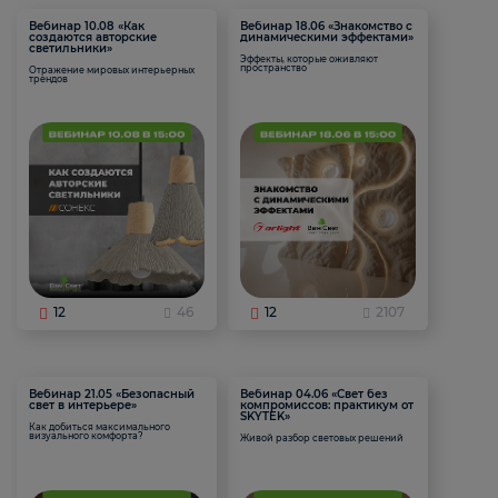
Вебинар 10.08 «Как
Вебинар 18.06 «Знакомство с
создаются авторские
динамическими эффектами»
светильники»
Эффекты, которые оживляют
пространство
Отражение мировых интерьерных
трендов
12
46
12
2107
Вебинар 21.05 «Безопасный
Вебинар 04.06 «Свет без
свет в интерьере»
компромиссов: практикум от
SKYTEK»
Как добиться максимального
визуального комфорта?
Живой разбор световых решений