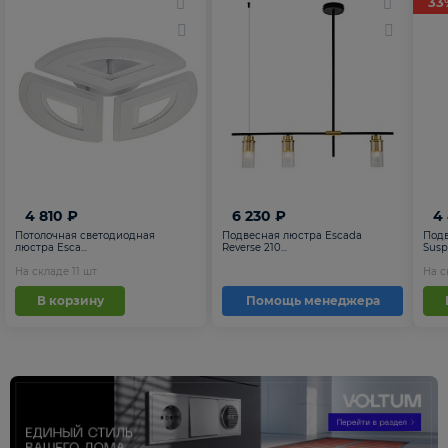
33
4 810 ₽
6 230 ₽
4
Потолочная светодиодная
Подвесная люстра Escada
Подв
люстра Esca...
Reverse 210...
Suspe
На складе
11
шт
На 
В корзину
Помощь менеджера