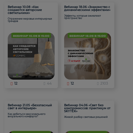
Вебинар 10.08 «Как
Вебинар 18.06 «Знакомство с
создаются авторские
динамическими эффектами»
светильники»
Эффекты, которые оживляют
пространство
Отражение мировых интерьерных
трендов
12
44
12
2103
Вебинар 21.05 «Безопасный
Вебинар 04.06 «Свет без
свет в интерьере»
компромиссов: практикум от
SKYTEK»
Как добиться максимального
визуального комфорта?
Живой разбор световых решений