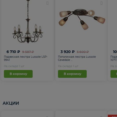
6 710 ₽
3 920 ₽
1
9 587 ₽
5 600 ₽
Подвесная люстра Lussole LSP-
Потолочная люстра Lussole
Подв
9941
Cevedale ...
1077
На складе
1
шт
На складе
1
шт
На 
В корзину
В корзину
АКЦИИ