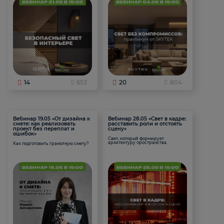
14
653
20
804
Вебинар 19.05 «От дизайна к
Вебинар 28.05 «Свет в кадре:
смете: как реализовать
расставить роли и отстоять
проект без переплат и
сцену»
ошибок»
Свет, который формирует
архитектуру пространства.
Как подготовить грамотную смету?