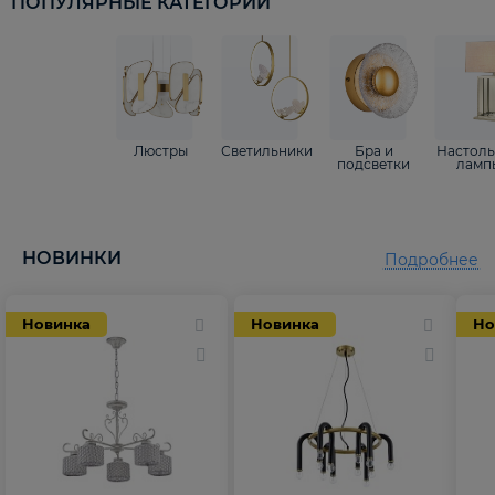
ПОПУЛЯРНЫЕ КАТЕГОРИИ
Люстры
Светильники
Бра и
Настол
подсветки
ламп
НОВИНКИ
Подробнее
Новинка
Новинка
Но