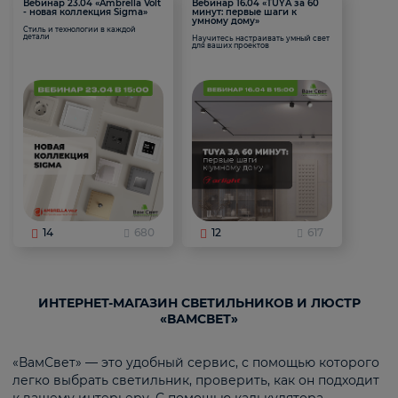
Вебинар 23.04 «Ambrella Volt
Вебинар 16.04 «TUYA за 60
- новая коллекция Sigma»
минут: первые шаги к
умному дому»
Стиль и технологии в каждой
детали
Научитесь настраивать умный свет
для ваших проектов
14
680
12
617
ИНТЕРНЕТ-МАГАЗИН СВЕТИЛЬНИКОВ И ЛЮСТР
«ВАМСВЕТ»
«ВамСвет» — это удобный сервис, с помощью которого
легко выбрать светильник, проверить, как он подходит