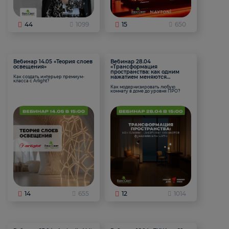
44
1099
15
650
Вебинар 14.05 «Теория слоев
Вебинар 28.04
освещения»
«Трансформация
пространства: как одним
нажатием меняются
Как создать интерьер премиум-
класса с Arlight?
функции комнаты
Как модернизировать любую
комнату в доме до уровня ПРО?
14
655
12
1014