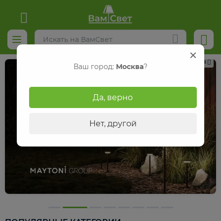
Реклама
Ваш город:
Москва
?
Да, верно
Нет, другой