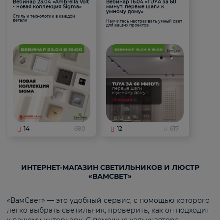
Вебинар 23.04 «Ambrella Volt
Вебинар 16.04 «TUYA за 60
- новая коллекция Sigma»
минут: первые шаги к
умному дому»
Стиль и технологии в каждой
детали
Научитесь настраивать умный свет
для ваших проектов
14
680
12
617
ИНТЕРНЕТ-МАГАЗИН СВЕТИЛЬНИКОВ И ЛЮСТР
«ВАМСВЕТ»
«ВамСвет» — это удобный сервис, с помощью которого
легко выбрать светильник, проверить, как он подходит