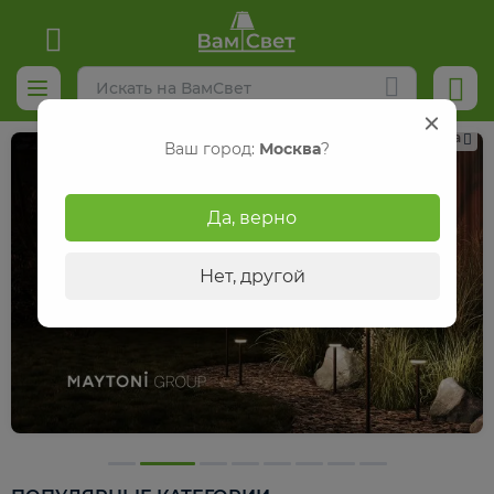
Реклама
Ваш город:
Москва
?
Да, верно
Нет, другой