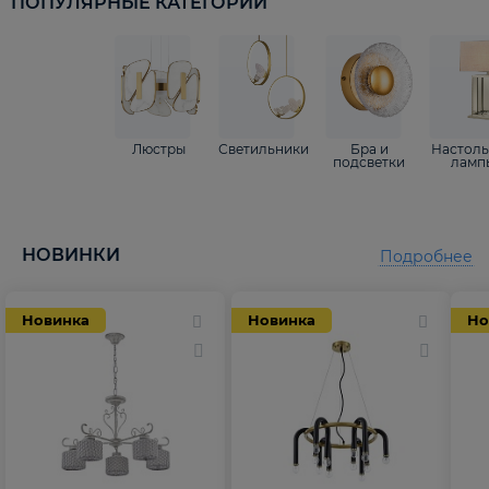
ПОПУЛЯРНЫЕ КАТЕГОРИИ
Люстры
Светильники
Бра и
Настол
подсветки
ламп
НОВИНКИ
Подробнее
Новинка
Новинка
Но