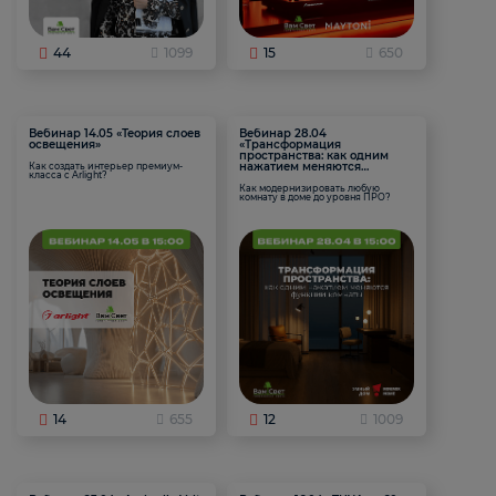
44
1099
15
650
Вебинар 14.05 «Теория слоев
Вебинар 28.04
освещения»
«Трансформация
пространства: как одним
нажатием меняются
Как создать интерьер премиум-
класса с Arlight?
функции комнаты
Как модернизировать любую
комнату в доме до уровня ПРО?
14
655
12
1009