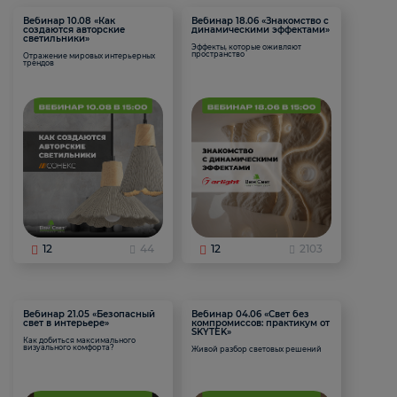
Вебинар 10.08 «Как
Вебинар 18.06 «Знакомство с
создаются авторские
динамическими эффектами»
светильники»
Эффекты, которые оживляют
пространство
Отражение мировых интерьерных
трендов
12
44
12
2103
Вебинар 21.05 «Безопасный
Вебинар 04.06 «Свет без
свет в интерьере»
компромиссов: практикум от
SKYTEK»
Как добиться максимального
визуального комфорта?
Живой разбор световых решений