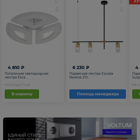
33
4 810 ₽
6 230 ₽
4
Потолочная светодиодная
Подвесная люстра Escada
Подв
люстра Esca...
Reverse 210...
Suspe
На складе
11
шт
На 
В корзину
Помощь менеджера