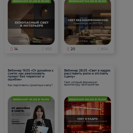
14
653
20
804
Вебинар 19.05 «От дизайна к
Вебинар 28.05 «Свет в кадре:
смете: как реализовать
расставить роли и отстоять
проект без переплат и
сцену»
ошибок»
Свет, который формирует
архитектуру пространства.
Как подготовить грамотную смету?