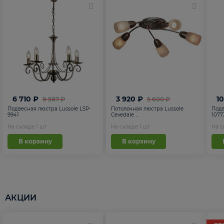
6 710 ₽
3 920 ₽
1
9 587 ₽
5 600 ₽
Подвесная люстра Lussole LSP-
Потолочная люстра Lussole
Подв
9941
Cevedale ...
1077
На складе
1
шт
На складе
1
шт
На 
В корзину
В корзину
АКЦИИ