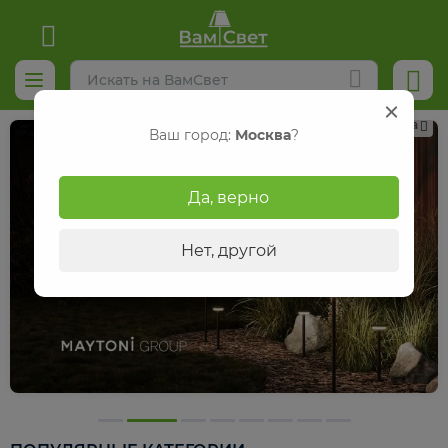
Реклама
Ваш город:
Москва
?
Да, верно
Нет, другой