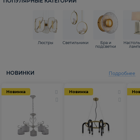
ПОПУЛЯРНЫЕ КАТЕГОРИИ
Люстры
Светильники
Бра и
Настол
подсветки
ламп
НОВИНКИ
Подробнее
Новинка
Новинка
Но