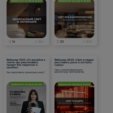
14
654
20
805
Вебинар 19.05 «От дизайна к
Вебинар 28.05 «Свет в кадре:
смете: как реализовать
расставить роли и отстоять
проект без переплат и
сцену»
ошибок»
Свет, который формирует
архитектуру пространства.
Как подготовить грамотную смету?