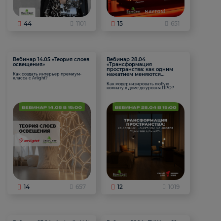
44
1101
15
651
Вебинар 14.05 «Теория слоев
Вебинар 28.04
освещения»
«Трансформация
пространства: как одним
нажатием меняются
Как создать интерьер премиум-
класса с Arlight?
функции комнаты
Как модернизировать любую
комнату в доме до уровня ПРО?
14
657
12
1019