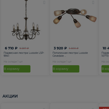
6 710 ₽
3 920 ₽
10 
9 587 ₽
5 600 ₽
Подвесная люстра Lussole LSP-
Потолочная люстра Lussole
Подве
9941
Cevedale ...
10773
На складе
1
шт
На складе
1
шт
На с
В корзину
В корзину
В ко
АКЦИИ