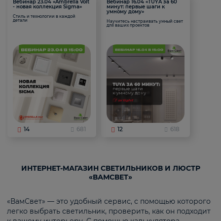
Вебинар 23.04 «Ambrella Volt
Вебинар 16.04 «TUYA за 60
- новая коллекция Sigma»
минут: первые шаги к
умному дому»
Стиль и технологии в каждой
детали
Научитесь настраивать умный свет
для ваших проектов
14
681
12
618
ИНТЕРНЕТ-МАГАЗИН СВЕТИЛЬНИКОВ И ЛЮСТР
«ВАМСВЕТ»
«ВамСвет» — это удобный сервис, с помощью которого
легко выбрать светильник, проверить, как он подходит