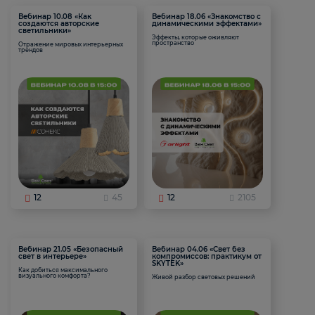
Вебинар 10.08 «Как
Вебинар 18.06 «Знакомство с
создаются авторские
динамическими эффектами»
светильники»
Эффекты, которые оживляют
пространство
Отражение мировых интерьерных
трендов
12
45
12
2105
Вебинар 21.05 «Безопасный
Вебинар 04.06 «Свет без
свет в интерьере»
компромиссов: практикум от
SKYTEK»
Как добиться максимального
визуального комфорта?
Живой разбор световых решений