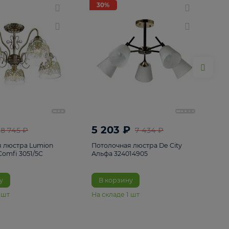
ие
8
30%
30%