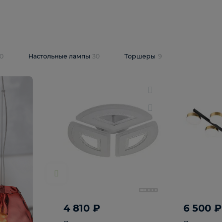
10 409 ₽
5 600 ₽
14 870 ₽
люстра Lussole
Подвесная люстра Alfa Praga
-6907-05
10773
В корзину
т
На складе
1
шт
светки
30
Настольные лампы
30
Торшеры
9