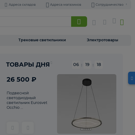
Адреса складов
Адреса магазинов
Торшеры
Трековые светильники
Э
Реклама
ТОВАРЫ ДНЯ
06
:
19
26 500 ₽
Подвесной
светодиодный
светильник Eurosvet
Occhio ...