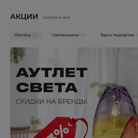
6 710 ₽
3 920 ₽
9 587 ₽
Подвесная люстра Lussole LSP-
Потолочная 
9941
Cevedale LSQ
В корзину
В корзину
На складе
1
шт
На складе
1
ш
АКЦИИ
Смотреть все
Люстры
30
Светильники
30
Бра и под