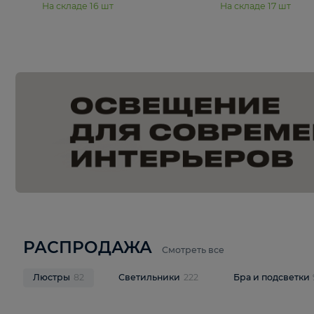
15 990 ₽
19 990 ₽
Подвесная люстра Moderli
Подвесная л
Dottie V11921-5P
Mireil V11914-
В корзину
В корзину
На складе
16
шт
На складе
17