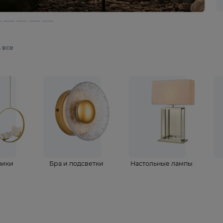
мотреть все
ветильники
Бра и подсветки
Настольные 