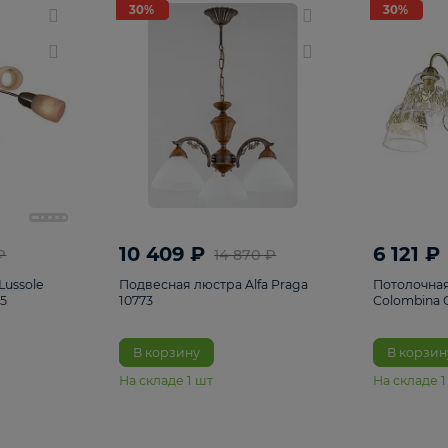
светки
96
Настольные лампы
5
Комплектующ
30%