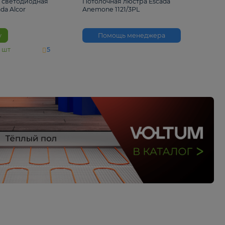
6 500 ₽
3 530 ₽
Потолочная светодиодная
Потолочная люстра 
люстра Escada Alcor
Anemone 1121/3PL
10266/6LED
В корзину
Помощь менед
На складе
11
шт
5