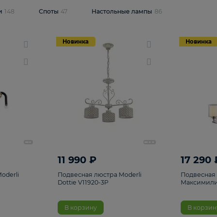
одсветки
148
Споты
47
Настольные лампы
86
Новинка