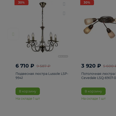
РАСПРОДАЖА
Смотреть все
Люстры
82
Светильники
222
Бра и под
30%
30%