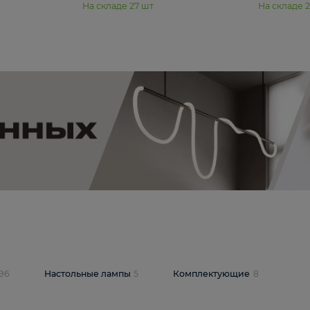
11 990 ₽
юстра Moderli
Подвесная люстра Moderli
12P
Dottie V11920-3P
В корзину
шт
На складе
27
шт