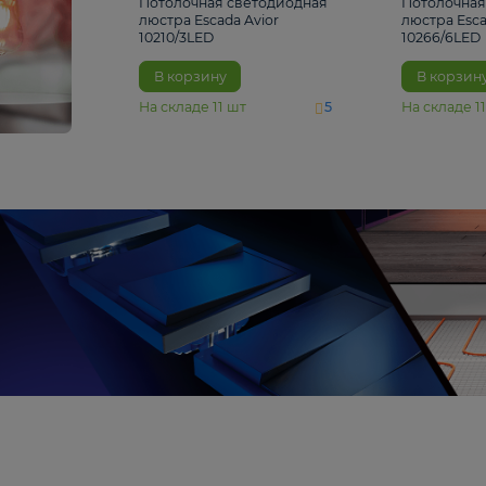
4 810 ₽
Потолочная светодиодная
люстра Escada Avior
10210/3LED
В корзину
На складе
11
шт
5