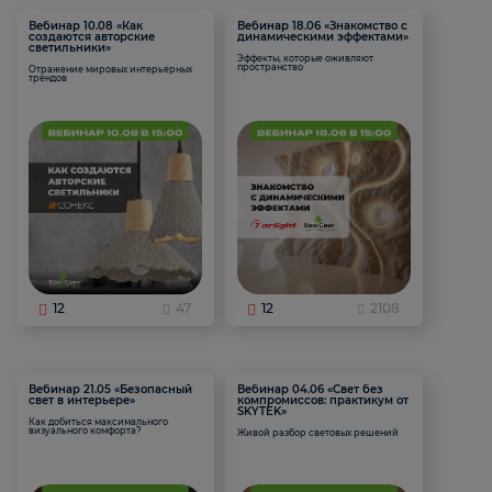
Вебинар 10.08 «Как
Вебинар 18.06 «Знакомство с
создаются авторские
динамическими эффектами»
светильники»
Эффекты, которые оживляют
пространство
Отражение мировых интерьерных
трендов
12
47
12
2108
Вебинар 21.05 «Безопасный
Вебинар 04.06 «Свет без
свет в интерьере»
компромиссов: практикум от
SKYTEK»
Как добиться максимального
визуального комфорта?
Живой разбор световых решений