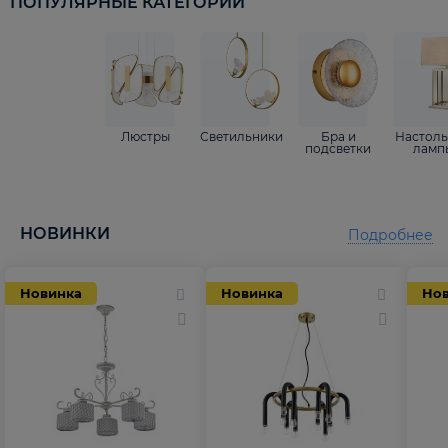
ПОПУЛЯРНЫЕ КАТЕГОРИИ
Люстры
Светильники
Бра и
Настол
подсветки
ламп
НОВИНКИ
Подробнее
Новинка
Новинка
Но