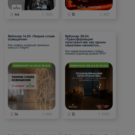
44
1105
15
657
Вебинар 14.05 «Теория слоев
Вебинар 28.04
освещения»
«Трансформация
пространства: как одним
нажатием меняются
Как создать интерьер премиум-
класса с Arlight?
функции комнаты
Как модернизировать любую
комнату в доме до уровня ПРО?
14
660
12
1083