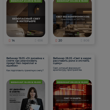
14
656
20
808
Вебинар 19.05 «От дизайна к
Вебинар 28.05 «Свет в кадре:
смете: как реализовать
расставить роли и отстоять
проект без переплат и
сцену»
ошибок»
Свет, который формирует
архитектуру пространства.
Как подготовить грамотную смету?