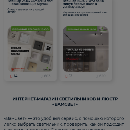
Вебинар 23.04 «Ambrella Volt
Вебинар 16.04 «TUYA за 60
- новая коллекция Sigma»
минут: первые шаги к
умному дому»
Стиль и технологии в каждой
детали
Научитесь настраивать умный свет
для ваших проектов
14
683
12
620
ИНТЕРНЕТ-МАГАЗИН СВЕТИЛЬНИКОВ И ЛЮСТР
«ВАМСВЕТ»
«ВамСвет» — это удобный сервис, с помощью которого
легко выбрать светильник, проверить, как он подходит