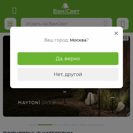
Реклама
Ваш город:
Москва
?
Да, верно
Нет, другой