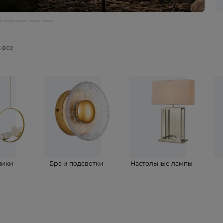
мотреть все
ветильники
Бра и подсветки
Настольные 