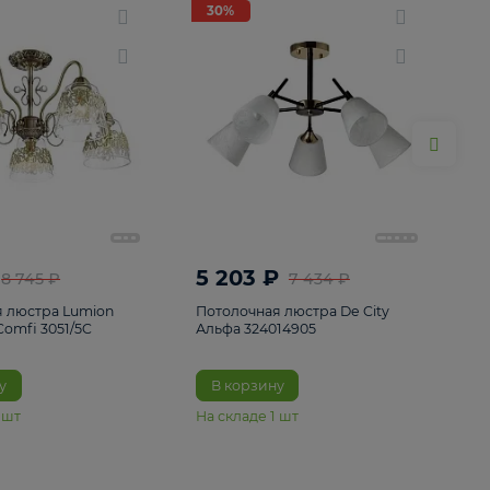
ие
8
30%
30%