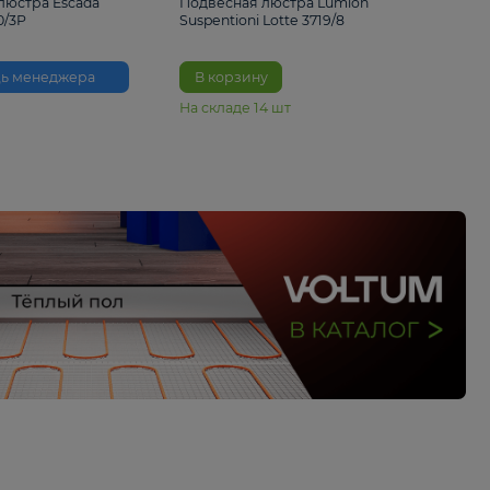
33%
6 230 ₽
4 490 ₽
6 680 
Подвесная люстра Escada
Подвесная люстра L
Reverse 2100/3P
Suspentioni Lotte 371
Помощь менеджера
В корзину
На складе
14
шт