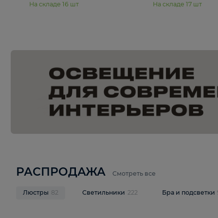
15 990 ₽
19 990 ₽
Подвесная люстра Moderli
Подвесная л
Dottie V11921-5P
Mireil V11914-
В корзину
В корзину
На складе
16
шт
На складе
17