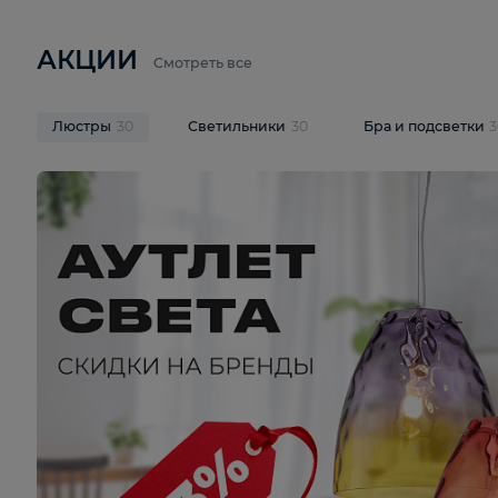
6 710 ₽
3 920 ₽
9 587 ₽
Подвесная люстра Lussole LSP-
Потолочная 
9941
Cevedale LSQ
В корзину
В корзину
На складе
1
шт
На складе
1
ш
АКЦИИ
Смотреть все
Люстры
30
Светильники
30
Бра и под