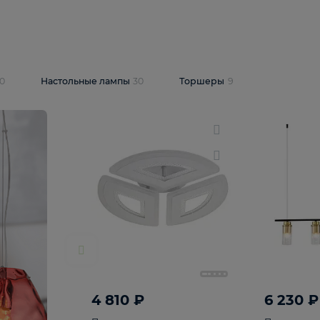
10 409 ₽
5 600 ₽
14 870 ₽
люстра Lussole
Подвесная люстра Alfa Praga
-6907-05
10773
В корзину
т
На складе
1
шт
светки
30
Настольные лампы
30
Торшеры
9