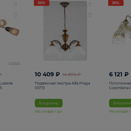
светки
96
Настольные лампы
5
Комплектующ
30%