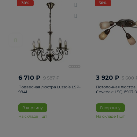
РАСПРОДАЖА
Смотреть все
Люстры
82
Светильники
222
Бра и под
30%
30%