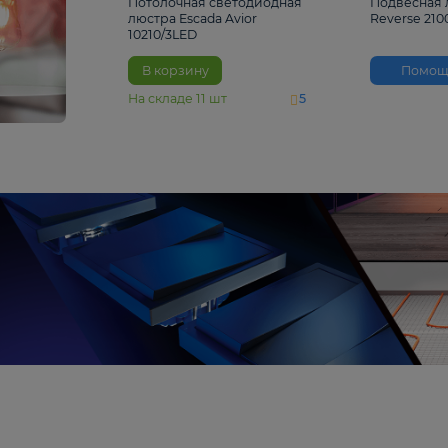
4 810 ₽
Потолочная светодиодная
люстра Escada Avior
10210/3LED
В корзину
На складе
11
шт
5