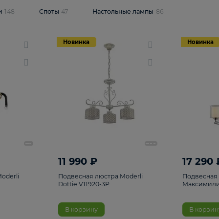
одсветки
148
Споты
47
Настольные лампы
86
Новинка