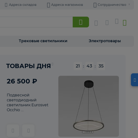
Адреса складов
Адреса магазинов
Торшеры
Трековые светильники
Э
Реклама
ТОВАРЫ ДНЯ
21
:
43
26 500 ₽
Подвесной
светодиодный
светильник Eurosvet
Occhio ...