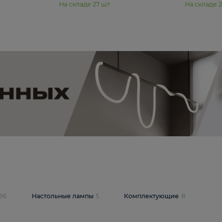
11 990 ₽
юстра Moderli
Подвесная люстра Moderli
12P
Dottie V11920-3P
В корзину
шт
На складе
27
шт