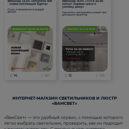
Вебинар 23.04 «Ambrella Volt
Вебинар 16.04 «TUYA за 60
- новая коллекция Sigma»
минут: первые шаги к
умному дому»
Стиль и технологии в каждой
детали
Научитесь настраивать умный свет
для ваших проектов
14
681
12
618
ИНТЕРНЕТ-МАГАЗИН СВЕТИЛЬНИКОВ И ЛЮСТР
«ВАМСВЕТ»
«ВамСвет» — это удобный сервис, с помощью которого
легко выбрать светильник, проверить, как он подходит