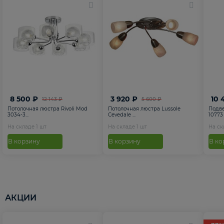
8 500 ₽
3 920 ₽
10 
12 143 ₽
5 600 ₽
Потолочная люстра Rivoli Mod
Потолочная люстра Lussole
Подве
3034-3...
Cevedale ...
10773
На складе
1
шт
На складе
1
шт
На с
В корзину
В корзину
В ко
АКЦИИ