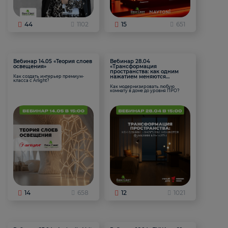
44
1102
15
651
Вебинар 14.05 «Теория слоев
Вебинар 28.04
освещения»
«Трансформация
пространства: как одним
нажатием меняются
Как создать интерьер премиум-
класса с Arlight?
функции комнаты
Как модернизировать любую
комнату в доме до уровня ПРО?
14
658
12
1021