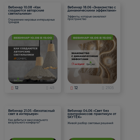
Вебинар 10.08 «Как
Вебинар 18.06 «Знакомство с
создаются авторские
динамическими эффектами»
светильники»
Эффекты, которые оживляют
пространство
Отражение мировых интерьерных
трендов
12
45
12
2105
Вебинар 21.05 «Безопасный
Вебинар 04.06 «Свет без
свет в интерьере»
компромиссов: практикум от
SKYTEK»
Как добиться максимального
визуального комфорта?
Живой разбор световых решений