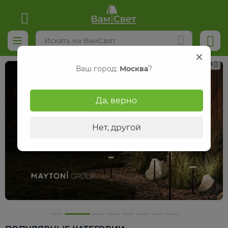
Реклама
Ваш город:
Москва
?
Да, верно
Нет, другой