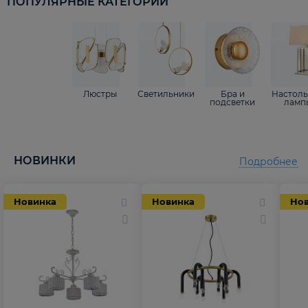
ПОПУЛЯРНЫЕ КАТЕГОРИИ
Люстры
Светильники
Бра и
Настол
подсветки
ламп
НОВИНКИ
Подробнее
Новинка
Новинка
Но