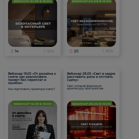
14
654
20
805
Вебинар 19.05 «От дизайна к
Вебинар 28.05 «Свет в кадре:
смете: как реализовать
расставить роли и отстоять
проект без переплат и
сцену»
ошибок»
Свет, который формирует
архитектуру пространства.
Как подготовить грамотную смету?