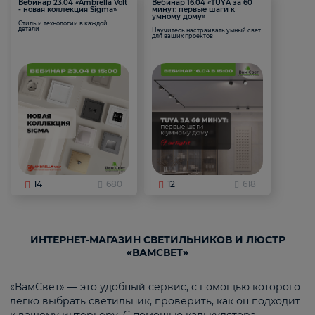
Вебинар 23.04 «Ambrella Volt
Вебинар 16.04 «TUYA за 60
- новая коллекция Sigma»
минут: первые шаги к
умному дому»
Стиль и технологии в каждой
детали
Научитесь настраивать умный свет
для ваших проектов
14
680
12
618
ИНТЕРНЕТ-МАГАЗИН СВЕТИЛЬНИКОВ И ЛЮСТР
«ВАМСВЕТ»
«ВамСвет» — это удобный сервис, с помощью которого
легко выбрать светильник, проверить, как он подходит