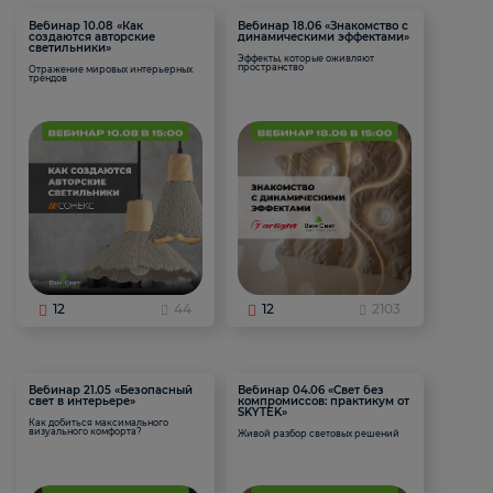
Вебинар 10.08 «Как
Вебинар 18.06 «Знакомство с
создаются авторские
динамическими эффектами»
светильники»
Эффекты, которые оживляют
пространство
Отражение мировых интерьерных
трендов
12
44
12
2103
Вебинар 21.05 «Безопасный
Вебинар 04.06 «Свет без
свет в интерьере»
компромиссов: практикум от
SKYTEK»
Как добиться максимального
визуального комфорта?
Живой разбор световых решений