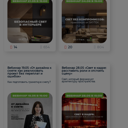
14
654
20
804
Вебинар 19.05 «От дизайна к
Вебинар 28.05 «Свет в кадре:
смете: как реализовать
расставить роли и отстоять
проект без переплат и
сцену»
ошибок»
Свет, который формирует
архитектуру пространства.
Как подготовить грамотную смету?