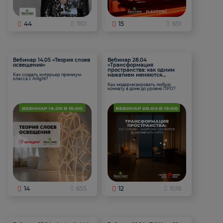
44
1101
15
651
Вебинар 14.05 «Теория слоев
Вебинар 28.04
освещения»
«Трансформация
пространства: как одним
нажатием меняются
Как создать интерьер премиум-
класса с Arlight?
функции комнаты
Как модернизировать любую
комнату в доме до уровня ПРО?
14
655
12
1016