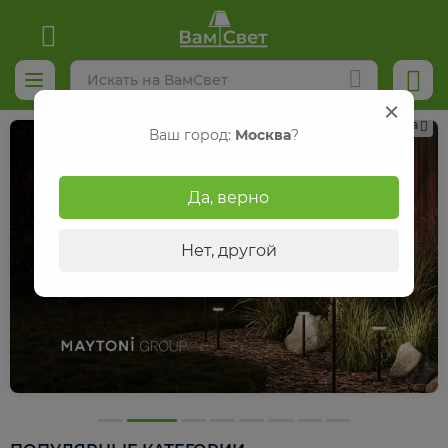
Реклама
Ваш город:
Москва
?
Да, верно
Нет, другой