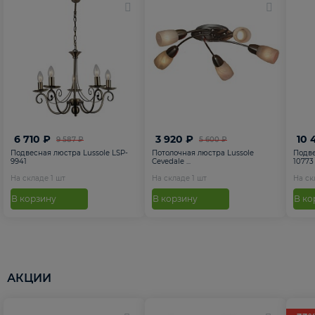
6 710 ₽
3 920 ₽
10 
9 587 ₽
5 600 ₽
Подвесная люстра Lussole LSP-
Потолочная люстра Lussole
Подве
9941
Cevedale ...
10773
На складе
1
шт
На складе
1
шт
На с
В корзину
В корзину
В ко
АКЦИИ