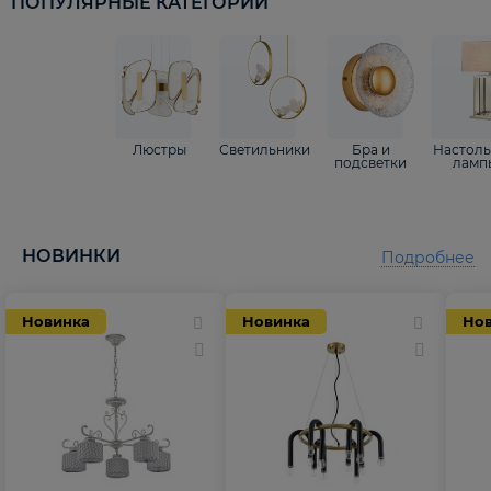
ПОПУЛЯРНЫЕ КАТЕГОРИИ
Люстры
Светильники
Бра и
Настол
подсветки
ламп
НОВИНКИ
Подробнее
Новинка
Новинка
Но