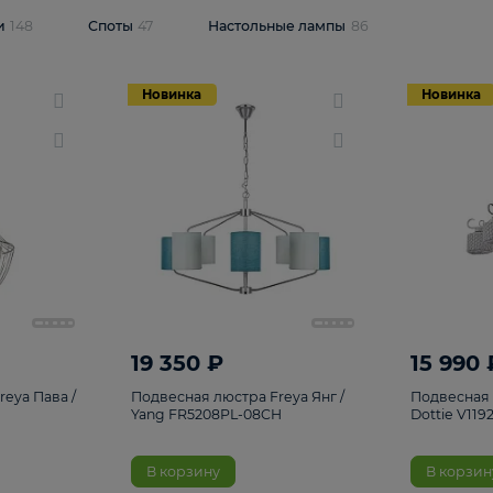
одсветки
148
Споты
47
Настольные лампы
86
Новинка