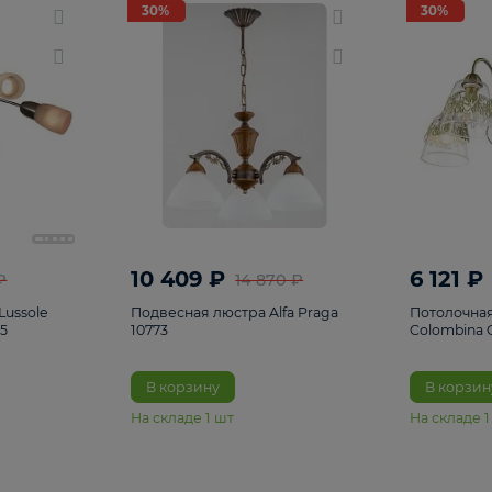
светки
96
Настольные лампы
5
Комплектующ
30%