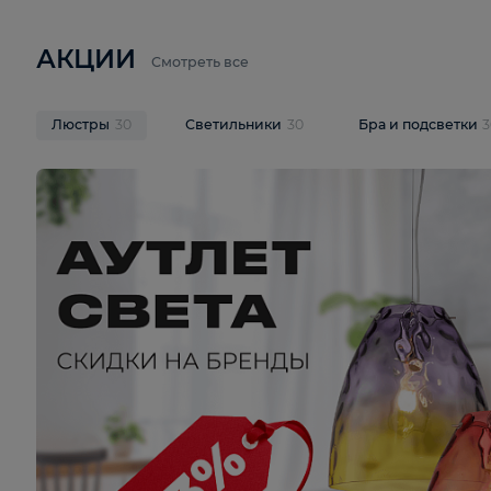
6 710 ₽
3 920 ₽
9 587 ₽
Подвесная люстра Lussole LSP-
Потолочная 
9941
Cevedale LSQ
В корзину
В корзину
На складе
1
шт
На складе
1
ш
АКЦИИ
Смотреть все
Люстры
30
Светильники
30
Бра и под