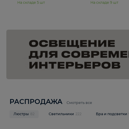
15 250 ₽
20 940 
Подвесная люстра Freya Янг /
Подвесная лю
Yang FR5208PL-06CH
Pava FR1016
В корзину
В корзину
На складе
5
шт
На складе
9