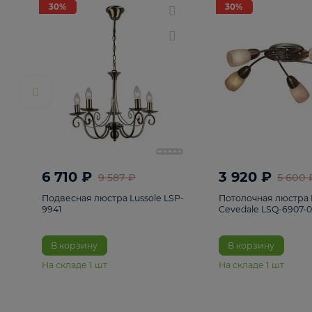
РАСПРОДАЖА
Смотреть все
Люстры
82
Светильники
222
Бра и под
30%
30%