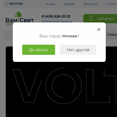
МОСКВА
Акции
Бренды
Доставка
8 (495) 626-52-22
КА
Обратный звонок
Люстры
Светильники домашние
Ваш город:
Москва
?
Да, верно
Нет, другой