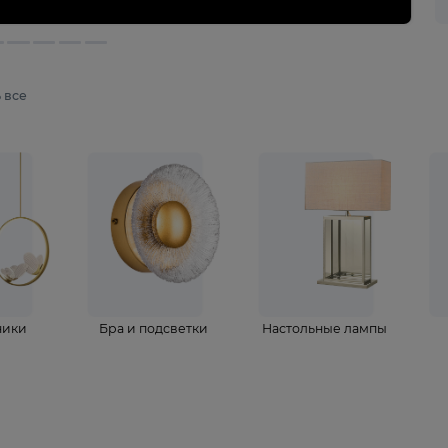
мотреть все
ветильники
Бра и подсветки
Настольные 