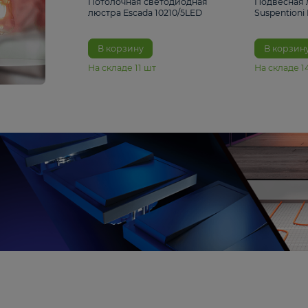
6 990 ₽
Потолочная светодиодная
люстра Escada 10210/5LED
В корзину
На складе
11
шт