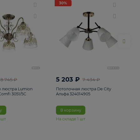
ие
8
30%
30%