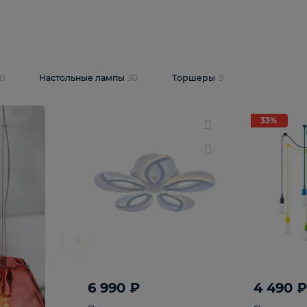
10 409 ₽
5 600 ₽
14 870 ₽
люстра Lussole
Подвесная люстра Alfa Praga
-6907-05
10773
В корзину
т
На складе
1
шт
светки
30
Настольные лампы
30
Торшеры
9