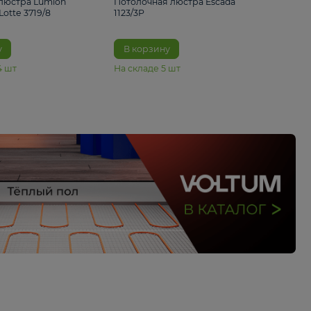
33%
4 490 ₽
5 070 ₽
6 680 ₽
Подвесная люстра Lumion
Потолочная люстра 
Suspentioni Lotte 3719/8
1123/3P
В корзину
В корзину
На складе
14
шт
На складе
5
шт