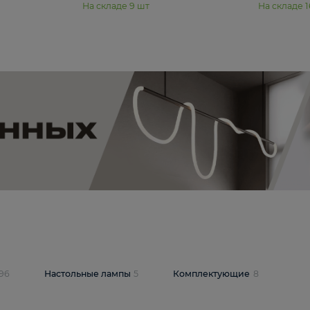
₽
19 350 ₽
стра Freya Пава /
Подвесная люстра Freya Янг /
PL-04S
Yang FR5208PL-08CH
В корзину
шт
На складе
9
шт