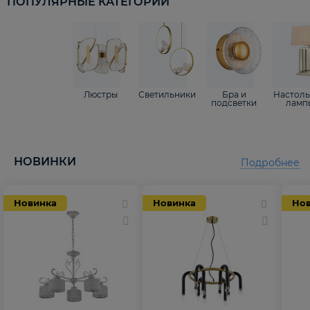
ПОПУЛЯРНЫЕ КАТЕГОРИИ
Люстры
Светильники
Бра и
Настол
подсветки
ламп
НОВИНКИ
Подробнее
Новинка
Новинка
Но