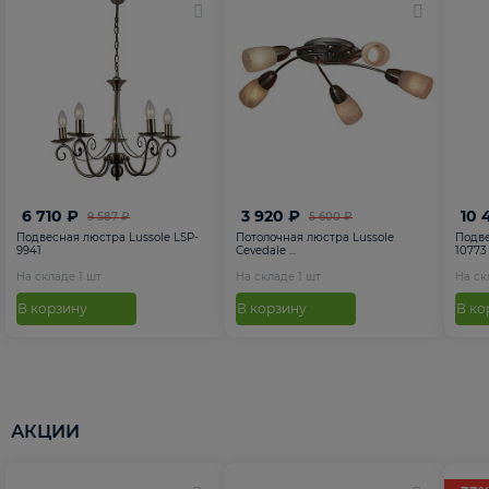
6 710 ₽
3 920 ₽
10 
9 587 ₽
5 600 ₽
Подвесная люстра Lussole LSP-
Потолочная люстра Lussole
Подве
9941
Cevedale ...
10773
На складе
1
шт
На складе
1
шт
На с
В корзину
В корзину
В ко
АКЦИИ