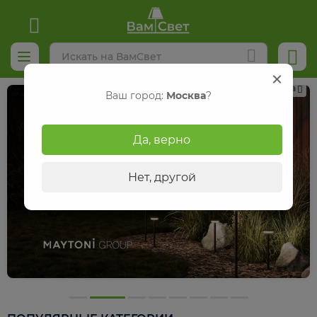
Реклама
Ваш город:
Москва
?
Да, верно
Нет, другой