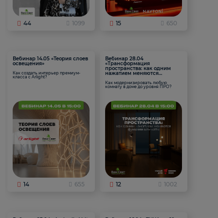
44
1099
15
650
Вебинар 14.05 «Теория слоев
Вебинар 28.04
освещения»
«Трансформация
пространства: как одним
нажатием меняются
Как создать интерьер премиум-
класса с Arlight?
функции комнаты
Как модернизировать любую
комнату в доме до уровня ПРО?
14
655
12
1002