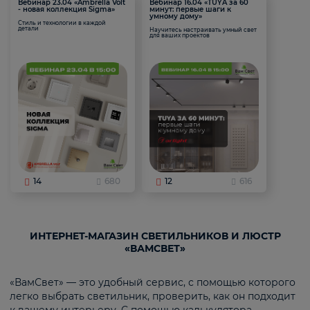
Вебинар 23.04 «Ambrella Volt
Вебинар 16.04 «TUYA за 60
- новая коллекция Sigma»
минут: первые шаги к
умному дому»
Стиль и технологии в каждой
детали
Научитесь настраивать умный свет
для ваших проектов
14
680
12
616
ИНТЕРНЕТ-МАГАЗИН СВЕТИЛЬНИКОВ И ЛЮСТР
«ВАМСВЕТ»
«ВамСвет» — это удобный сервис, с помощью которого
легко выбрать светильник, проверить, как он подходит