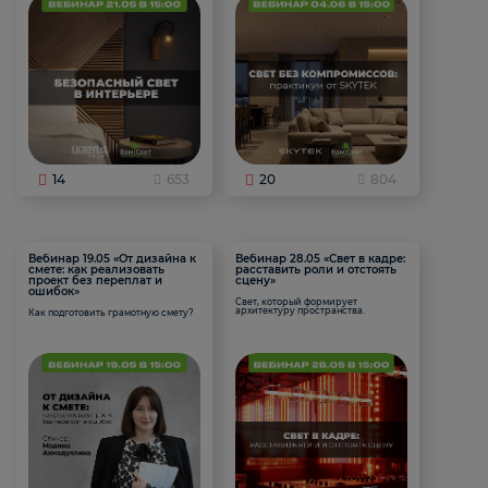
14
653
20
804
Вебинар 19.05 «От дизайна к
Вебинар 28.05 «Свет в кадре:
смете: как реализовать
расставить роли и отстоять
проект без переплат и
сцену»
ошибок»
Свет, который формирует
архитектуру пространства.
Как подготовить грамотную смету?