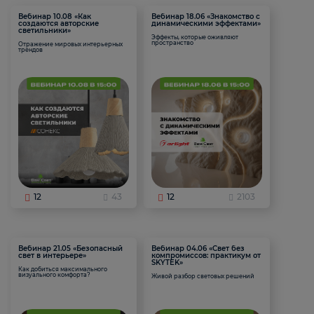
Вебинар 10.08 «Как
Вебинар 18.06 «Знакомство с
создаются авторские
динамическими эффектами»
светильники»
Эффекты, которые оживляют
пространство
Отражение мировых интерьерных
трендов
12
43
12
2103
Вебинар 21.05 «Безопасный
Вебинар 04.06 «Свет без
свет в интерьере»
компромиссов: практикум от
SKYTEK»
Как добиться максимального
визуального комфорта?
Живой разбор световых решений