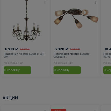
6 710 ₽
3 920 ₽
10 
9 587 ₽
5 600 ₽
Подвесная люстра Lussole LSP-
Потолочная люстра Lussole
Подве
9941
Cevedale ...
10773
На складе
1
шт
На складе
1
шт
На с
В корзину
В корзину
В ко
АКЦИИ