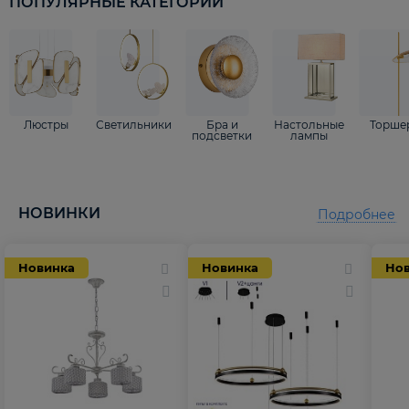
ПОПУЛЯРНЫЕ КАТЕГОРИИ
Люстры
Светильники
Бра и
Настольные
Торше
подсветки
лампы
НОВИНКИ
Подробнее
Новинка
Новинка
Но