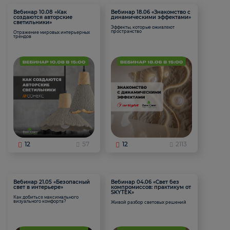
Вебинар 10.08 «Как
Вебинар 18.06 «Знакомство с
создаются авторские
динамическими эффектами»
светильники»
Эффекты, которые оживляют
пространство
Отражение мировых интерьерных
трендов
12
57
12
2113
Вебинар 21.05 «Безопасный
Вебинар 04.06 «Свет без
свет в интерьере»
компромиссов: практикум от
SKYTEK»
Как добиться максимального
визуального комфорта?
Живой разбор световых решений