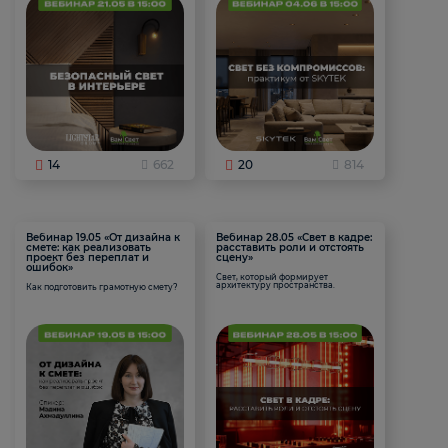
14
662
20
814
Вебинар 19.05 «От дизайна к
Вебинар 28.05 «Свет в кадре:
смете: как реализовать
расставить роли и отстоять
проект без переплат и
сцену»
ошибок»
Свет, который формирует
архитектуру пространства.
Как подготовить грамотную смету?