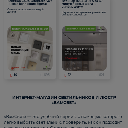
Вебинар 23.04 «Ambrella Volt
Вебинар 16.04 «TUYA за 60
- новая коллекция Sigma»
минут: первые шаги к
умному дому»
Стиль и технологии в каждой
детали
Научитесь настраивать умный свет
для ваших проектов
14
695
12
621
ИНТЕРНЕТ-МАГАЗИН СВЕТИЛЬНИКОВ И ЛЮСТР
«ВАМСВЕТ»
«ВамСвет» — это удобный сервис, с помощью которого
легко выбрать светильник, проверить, как он подходит