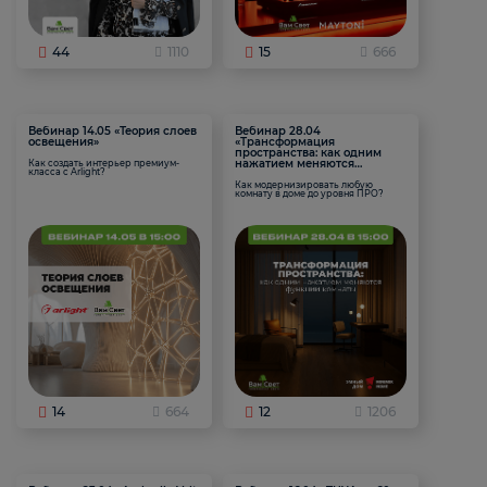
44
1110
15
666
Вебинар 14.05 «Теория слоев
Вебинар 28.04
освещения»
«Трансформация
пространства: как одним
нажатием меняются
Как создать интерьер премиум-
класса с Arlight?
функции комнаты
Как модернизировать любую
комнату в доме до уровня ПРО?
14
664
12
1206