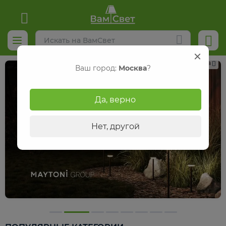
Реклама
Ваш город:
Москва
?
Да, верно
Нет, другой