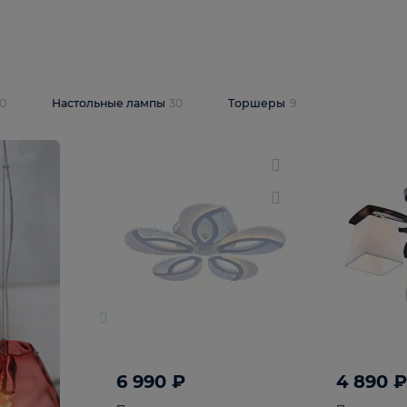
10 409 ₽
5 600 ₽
14 870 ₽
люстра Lussole
Подвесная люстра Alfa Praga
-6907-05
10773
В корзину
т
На складе
1
шт
светки
30
Настольные лампы
30
Торшеры
9