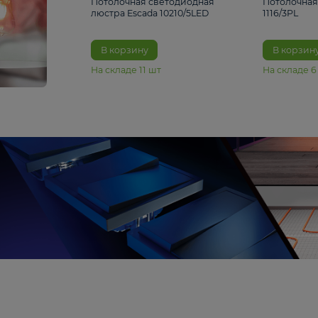
6 990 ₽
Потолочная светодиодная
люстра Escada 10210/5LED
В корзину
На складе
11
шт