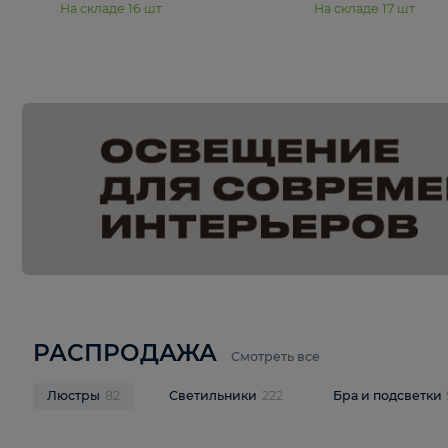
15 990 ₽
19 990 ₽
Подвесная люстра Moderli
Подвесная л
Dottie V11921-5P
Mireil V11914-
В корзину
В корзину
На складе
16
шт
На складе
17