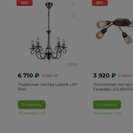
РАСПРОДАЖА
Смотреть все
Люстры
82
Светильники
222
Бра и под
30%
30%