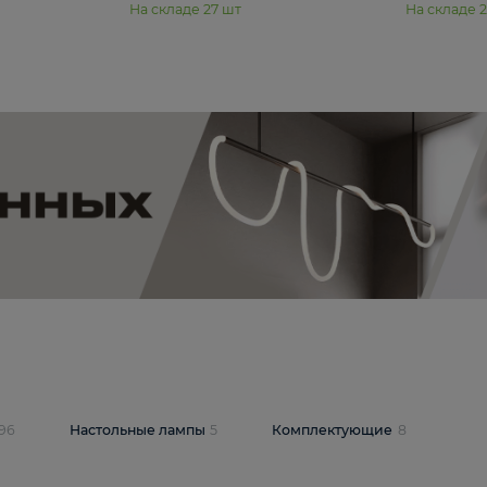
11 990 ₽
юстра Moderli
Подвесная люстра Moderli
12P
Dottie V11920-3P
В корзину
шт
На складе
27
шт