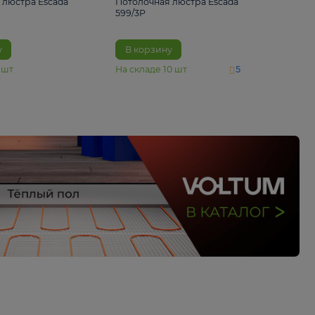
4 890 ₽
6 430 ₽
Потолочная люстра Escada
Потолочная люстра 
1116/3PL
599/3P
В корзину
В корзину
На складе
6
шт
На складе
10
шт