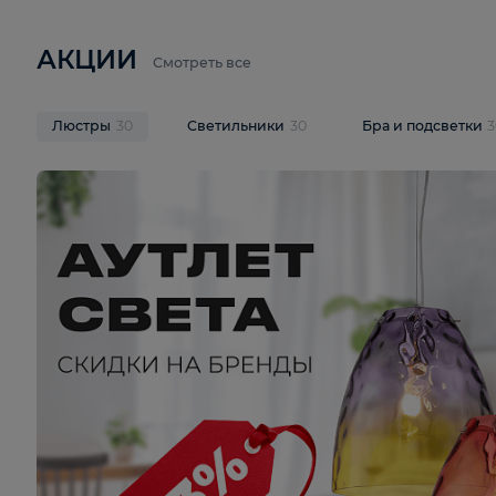
6 710 ₽
3 920 ₽
9 587 ₽
Подвесная люстра Lussole LSP-
Потолочная 
9941
Cevedale LSQ
В корзину
В корзину
На складе
1
шт
На складе
1
ш
АКЦИИ
Смотреть все
Люстры
30
Светильники
30
Бра и под