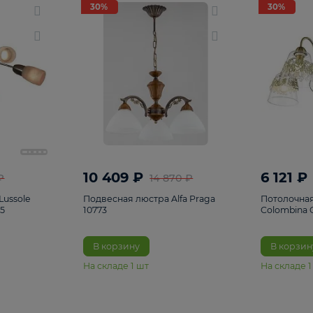
светки
96
Настольные лампы
5
Комплектующ
30%