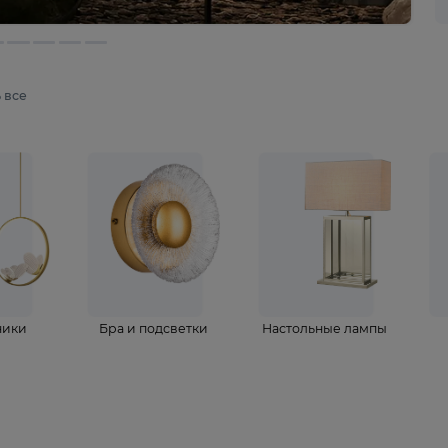
мотреть все
ветильники
Бра и подсветки
Настольные 