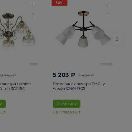
ие
8
30%
30%