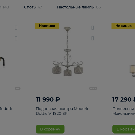
одсветки
148
Споты
47
Настольные лампы
86
Новинка