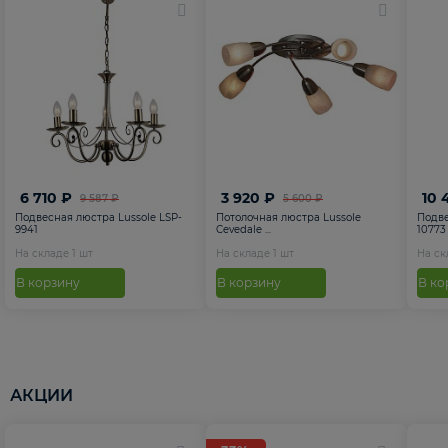
6 710 ₽
3 920 ₽
10 
9 587 ₽
5 600 ₽
Подвесная люстра Lussole LSP-
Потолочная люстра Lussole
Подве
9941
Cevedale ...
10773
На складе
1
шт
На складе
1
шт
На с
В корзину
В корзину
В ко
АКЦИИ