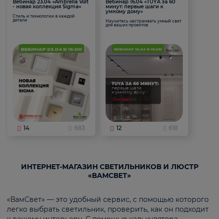
Вебинар 23.04 «Ambrella Volt
Вебинар 16.04 «TUYA за 60
- новая коллекция Sigma»
минут: первые шаги к
умному дому»
Стиль и технологии в каждой
детали
Научитесь настраивать умный свет
для ваших проектов
14
683
12
618
ИНТЕРНЕТ-МАГАЗИН СВЕТИЛЬНИКОВ И ЛЮСТР
«ВАМСВЕТ»
«ВамСвет» — это удобный сервис, с помощью которого
легко выбрать светильник, проверить, как он подходит