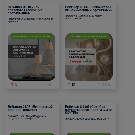
Вебинар 10.08 «Как
Вебинар 18.06 «Знакомство с
создаются авторские
динамическими эффектами»
светильники»
Эффекты, которые оживляют
пространство
Отражение мировых интерьерных
трендов
12
46
12
2106
Вебинар 21.05 «Безопасный
Вебинар 04.06 «Свет без
свет в интерьере»
компромиссов: практикум от
SKYTEK»
Как добиться максимального
визуального комфорта?
Живой разбор световых решений