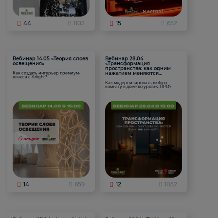
44
1103
15
652
Вебинар 14.05 «Теория слоев
Вебинар 28.04
освещения»
«Трансформация
пространства: как одним
нажатием меняются
Как создать интерьер премиум-
класса с Arlight?
функции комнаты
Как модернизировать любую
комнату в доме до уровня ПРО?
14
659
12
1052