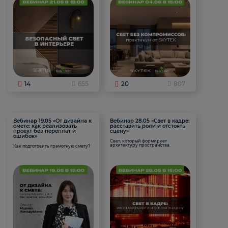
14
655
20
807
Вебинар 19.05 «От дизайна к
Вебинар 28.05 «Свет в кадре:
смете: как реализовать
расставить роли и отстоять
проект без переплат и
сцену»
ошибок»
Свет, который формирует
архитектуру пространства.
Как подготовить грамотную смету?