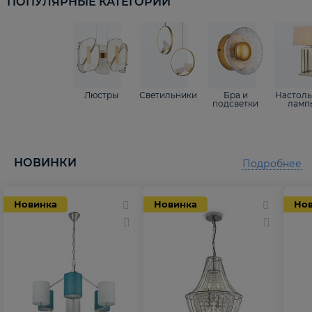
ПОПУЛЯРНЫЕ КАТЕГОРИИ
Люстры
Светильники
Бра и
Настол
подсветки
ламп
НОВИНКИ
Подробнее
Новинка
Новинка
Но