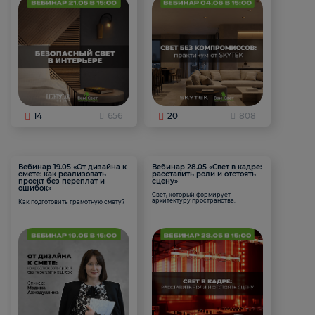
14
656
20
808
Вебинар 19.05 «От дизайна к
Вебинар 28.05 «Свет в кадре:
смете: как реализовать
расставить роли и отстоять
проект без переплат и
сцену»
ошибок»
Свет, который формирует
архитектуру пространства.
Как подготовить грамотную смету?