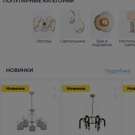
ПОПУЛЯРНЫЕ КАТЕГОРИИ
Люстры
Светильники
Бра и
Настол
подсветки
ламп
НОВИНКИ
Подробнее
Новинка
Новинка
Но