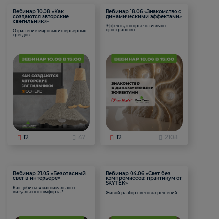
Вебинар 10.08 «Как
Вебинар 18.06 «Знакомство с
создаются авторские
динамическими эффектами»
светильники»
Эффекты, которые оживляют
пространство
Отражение мировых интерьерных
трендов
12
47
12
2108
Вебинар 21.05 «Безопасный
Вебинар 04.06 «Свет без
свет в интерьере»
компромиссов: практикум от
SKYTEK»
Как добиться максимального
визуального комфорта?
Живой разбор световых решений