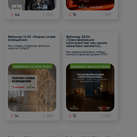
44
1105
15
657
Вебинар 14.05 «Теория слоев
Вебинар 28.04
освещения»
«Трансформация
пространства: как одним
нажатием меняются
Как создать интерьер премиум-
класса с Arlight?
функции комнаты
Как модернизировать любую
комнату в доме до уровня ПРО?
14
660
12
1090