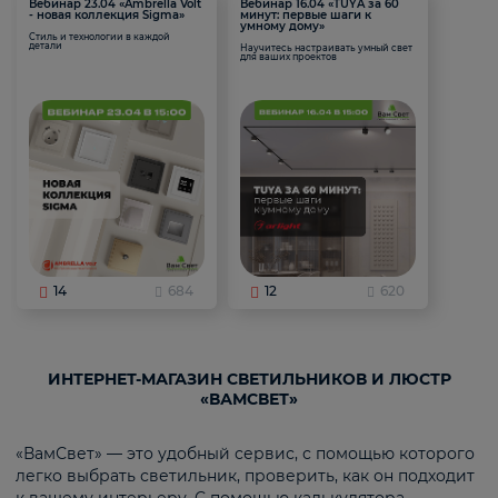
Вебинар 23.04 «Ambrella Volt
Вебинар 16.04 «TUYA за 60
- новая коллекция Sigma»
минут: первые шаги к
умному дому»
Стиль и технологии в каждой
детали
Научитесь настраивать умный свет
для ваших проектов
14
684
12
620
ИНТЕРНЕТ-МАГАЗИН СВЕТИЛЬНИКОВ И ЛЮСТР
«ВАМСВЕТ»
«ВамСвет» — это удобный сервис, с помощью которого
легко выбрать светильник, проверить, как он подходит