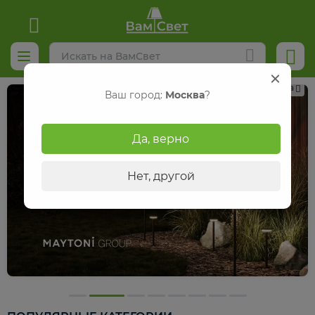
Реклама
Ваш город:
Москва
?
Да, верно
Нет, другой