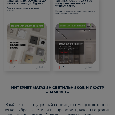
Вебинар 23.04 «Ambrella Volt
Вебинар 16.04 «TUYA за 60
- новая коллекция Sigma»
минут: первые шаги к
умному дому»
Стиль и технологии в каждой
детали
Научитесь настраивать умный свет
для ваших проектов
14
683
12
620
ИНТЕРНЕТ-МАГАЗИН СВЕТИЛЬНИКОВ И ЛЮСТР
«ВАМСВЕТ»
«ВамСвет» — это удобный сервис, с помощью которого
легко выбрать светильник, проверить, как он подходит