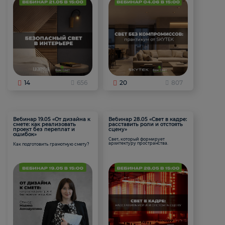
14
656
20
807
Вебинар 19.05 «От дизайна к
Вебинар 28.05 «Свет в кадре:
смете: как реализовать
расставить роли и отстоять
проект без переплат и
сцену»
ошибок»
Свет, который формирует
архитектуру пространства.
Как подготовить грамотную смету?