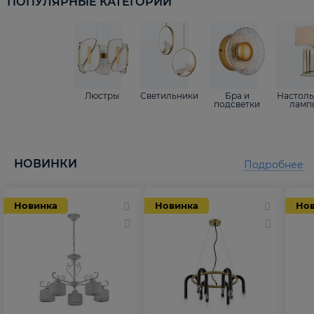
ПОПУЛЯРНЫЕ КАТЕГОРИИ
Люстры
Светильники
Бра и
Настол
подсветки
ламп
НОВИНКИ
Подробнее
Новинка
Новинка
Но