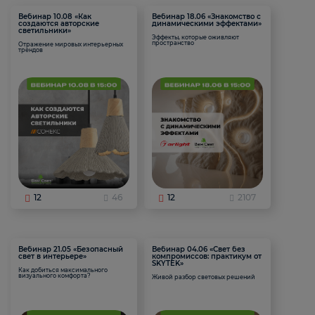
Вебинар 10.08 «Как
Вебинар 18.06 «Знакомство с
создаются авторские
динамическими эффектами»
светильники»
Эффекты, которые оживляют
пространство
Отражение мировых интерьерных
трендов
12
46
12
2107
Вебинар 21.05 «Безопасный
Вебинар 04.06 «Свет без
свет в интерьере»
компромиссов: практикум от
SKYTEK»
Как добиться максимального
визуального комфорта?
Живой разбор световых решений