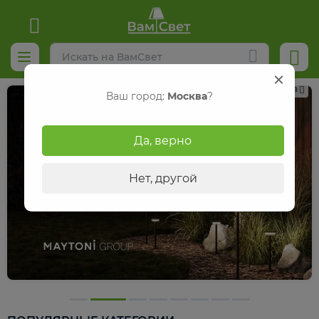
Реклама
Ваш город:
Москва
?
Да, верно
Нет, другой