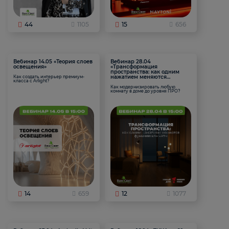
44
1105
15
656
Вебинар 14.05 «Теория слоев
Вебинар 28.04
освещения»
«Трансформация
пространства: как одним
нажатием меняются
Как создать интерьер премиум-
класса с Arlight?
функции комнаты
Как модернизировать любую
комнату в доме до уровня ПРО?
14
659
12
1077