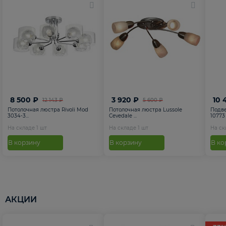
8 500 ₽
3 920 ₽
10 
12 143 ₽
5 600 ₽
Потолочная люстра Rivoli Mod
Потолочная люстра Lussole
Подве
3034-3...
Cevedale ...
10773
На складе
1
шт
На складе
1
шт
На с
В корзину
В корзину
В ко
АКЦИИ