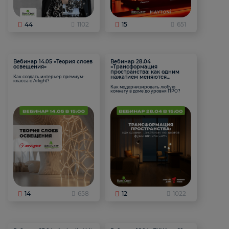
44
1102
15
651
Вебинар 14.05 «Теория слоев
Вебинар 28.04
освещения»
«Трансформация
пространства: как одним
нажатием меняются
Как создать интерьер премиум-
класса с Arlight?
функции комнаты
Как модернизировать любую
комнату в доме до уровня ПРО?
14
658
12
1022