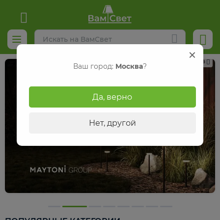
Реклама
Ваш город:
Москва
?
Да, верно
Нет, другой