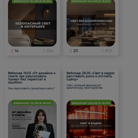
14
654
20
805
Вебинар 19.05 «От дизайна к
Вебинар 28.05 «Свет в кадре:
смете: как реализовать
расставить роли и отстоять
проект без переплат и
сцену»
ошибок»
Свет, который формирует
архитектуру пространства.
Как подготовить грамотную смету?