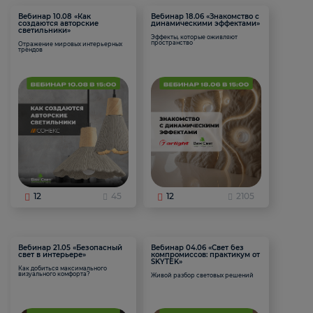
Вебинар 10.08 «Как
Вебинар 18.06 «Знакомство с
создаются авторские
динамическими эффектами»
светильники»
Эффекты, которые оживляют
пространство
Отражение мировых интерьерных
трендов
12
45
12
2105
Вебинар 21.05 «Безопасный
Вебинар 04.06 «Свет без
свет в интерьере»
компромиссов: практикум от
SKYTEK»
Как добиться максимального
визуального комфорта?
Живой разбор световых решений