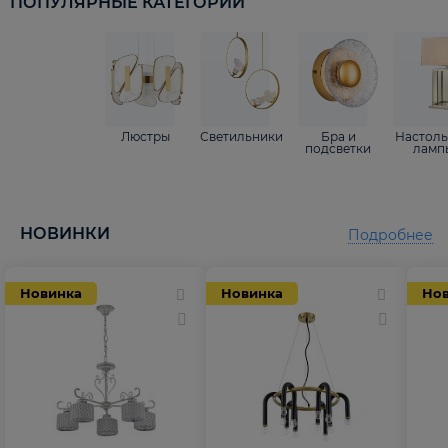
ПОПУЛЯРНЫЕ КАТЕГОРИИ
Люстры
Светильники
Бра и
Настол
подсветки
ламп
НОВИНКИ
Подробнее
Новинка
Новинка
Но