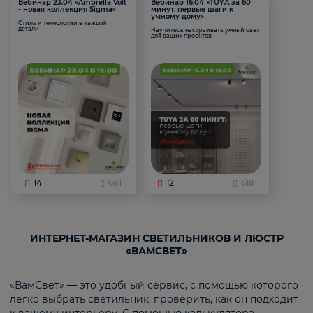
Вебинар 23.04 «Ambrella Volt
Вебинар 16.04 «TUYA за 60
- новая коллекция Sigma»
минут: первые шаги к
умному дому»
Стиль и технологии в каждой
детали
Научитесь настраивать умный свет
для ваших проектов
14
681
12
618
ИНТЕРНЕТ-МАГАЗИН СВЕТИЛЬНИКОВ И ЛЮСТР
«ВАМСВЕТ»
«ВамСвет» — это удобный сервис, с помощью которого
легко выбрать светильник, проверить, как он подходит