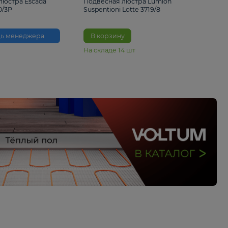
33%
6 230 ₽
4 490 ₽
6 680 
Подвесная люстра Escada
Подвесная люстра L
Reverse 2100/3P
Suspentioni Lotte 371
Помощь менеджера
В корзину
На складе
14
шт