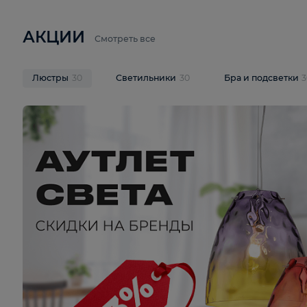
6 710 ₽
3 920 ₽
9 587 ₽
Подвесная люстра Lussole LSP-
Потолочная 
9941
Cevedale LSQ
В корзину
В корзину
На складе
1
шт
На складе
1
ш
АКЦИИ
Смотреть все
Люстры
30
Светильники
30
Бра и под