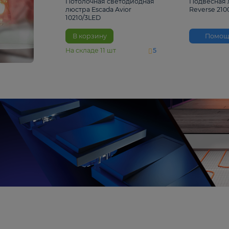
4 810 ₽
Потолочная светодиодная
люстра Escada Avior
10210/3LED
В корзину
На складе
11
шт
5