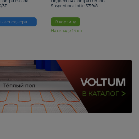
33%
6 230 ₽
4 490 ₽
6 680 
Подвесная люстра Escada
Подвесная люстра L
Reverse 2100/3P
Suspentioni Lotte 371
Помощь менеджера
В корзину
На складе
14
шт