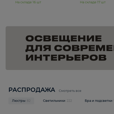
15 990 ₽
19 990 ₽
Подвесная люстра Moderli
Подвесная л
Dottie V11921-5P
Mireil V11914-
В корзину
В корзину
На складе
16
шт
На складе
17