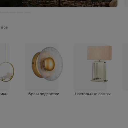
мотреть все
ветильники
Бра и подсветки
Настольные 