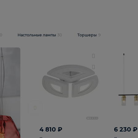
10 409 ₽
5 600 ₽
14 870 ₽
люстра Lussole
Подвесная люстра Alfa Praga
-6907-05
10773
В корзину
т
На складе
1
шт
светки
30
Настольные лампы
30
Торшеры
9