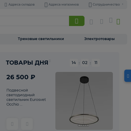
Адреса складов
Адреса магазинов
Торшеры
Трековые светильники
Э
Реклама
ТОВАРЫ ДНЯ
14
:
02
26 500 ₽
Подвесной
светодиодный
светильник Eurosvet
Occhio ...