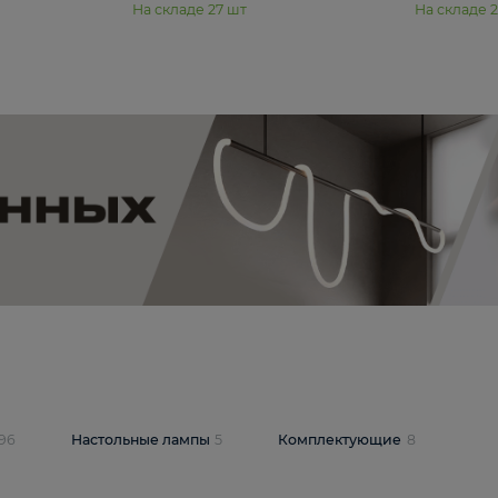
11 990 ₽
юстра Moderli
Подвесная люстра Moderli
12P
Dottie V11920-3P
В корзину
шт
На складе
27
шт