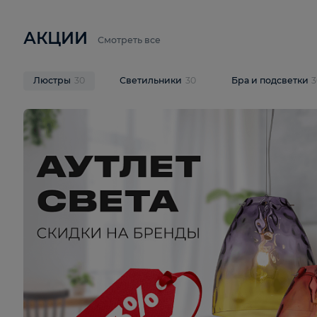
6 710 ₽
3 920 ₽
9 587 ₽
Подвесная люстра Lussole LSP-
Потолочная 
9941
Cevedale LSQ
В корзину
В корзину
На складе
1
шт
На складе
1
ш
АКЦИИ
Смотреть все
Люстры
30
Светильники
30
Бра и под