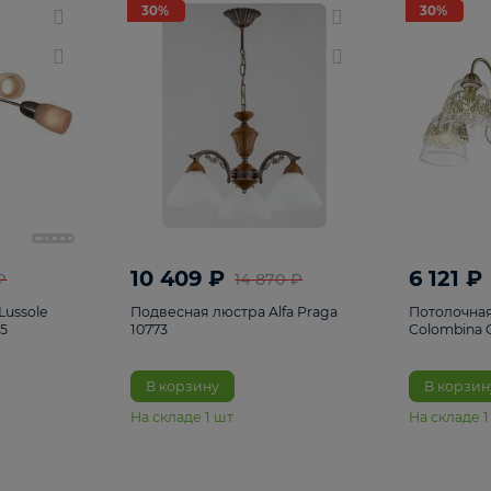
светки
96
Настольные лампы
5
Комплектующ
30%