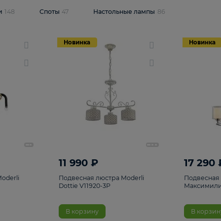
одсветки
148
Споты
47
Настольные лампы
86
Новинка