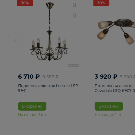
РАСПРОДАЖА
Смотреть все
Люстры
82
Светильники
222
Бра и под
30%
30%