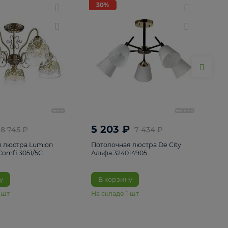
ие
8
30%
30%