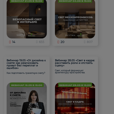
14
655
20
807
Вебинар 19.05 «От дизайна к
Вебинар 28.05 «Свет в кадре:
смете: как реализовать
расставить роли и отстоять
проект без переплат и
сцену»
ошибок»
Свет, который формирует
архитектуру пространства.
Как подготовить грамотную смету?