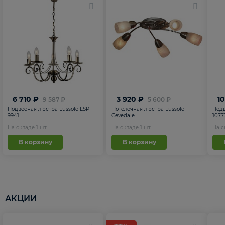
6 710 ₽
3 920 ₽
1
9 587 ₽
5 600 ₽
Подвесная люстра Lussole LSP-
Потолочная люстра Lussole
Подв
9941
Cevedale ...
1077
На складе
1
шт
На складе
1
шт
На 
В корзину
В корзину
АКЦИИ