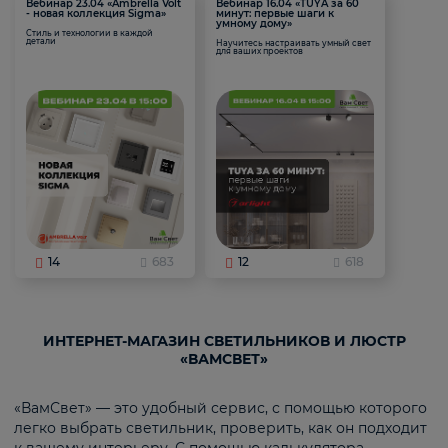
Вебинар 23.04 «Ambrella Volt
Вебинар 16.04 «TUYA за 60
- новая коллекция Sigma»
минут: первые шаги к
умному дому»
Стиль и технологии в каждой
детали
Научитесь настраивать умный свет
для ваших проектов
14
683
12
618
ИНТЕРНЕТ-МАГАЗИН СВЕТИЛЬНИКОВ И ЛЮСТР
«ВАМСВЕТ»
«ВамСвет» — это удобный сервис, с помощью которого
легко выбрать светильник, проверить, как он подходит