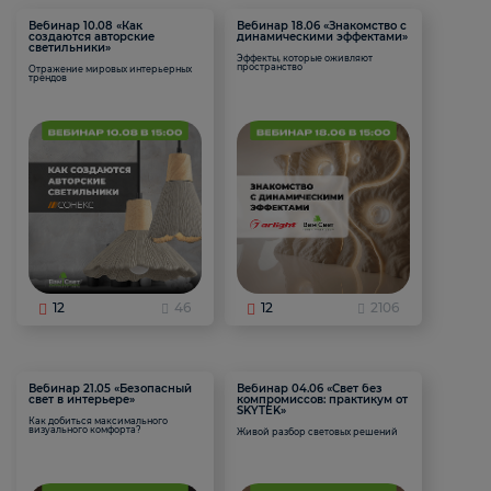
Вебинар 10.08 «Как
Вебинар 18.06 «Знакомство с
создаются авторские
динамическими эффектами»
светильники»
Эффекты, которые оживляют
пространство
Отражение мировых интерьерных
трендов
12
46
12
2106
Вебинар 21.05 «Безопасный
Вебинар 04.06 «Свет без
свет в интерьере»
компромиссов: практикум от
SKYTEK»
Как добиться максимального
визуального комфорта?
Живой разбор световых решений