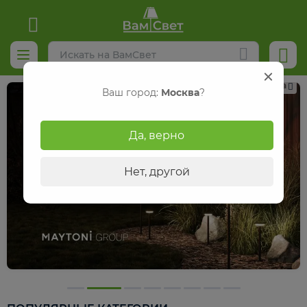
Реклама
Ваш город:
Москва
?
Да, верно
Нет, другой