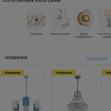
ПОПУЛЯРНЫЕ КАТЕГОРИИ
Люстры
Светильники
Бра и
Настол
подсветки
ламп
НОВИНКИ
Подробнее
Новинка
Новинка
Но