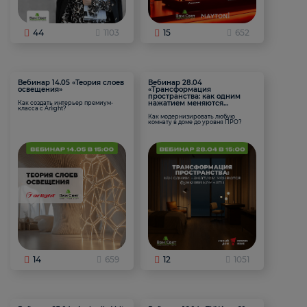
44
1103
15
652
Вебинар 14.05 «Теория слоев
Вебинар 28.04
освещения»
«Трансформация
пространства: как одним
нажатием меняются
Как создать интерьер премиум-
класса с Arlight?
функции комнаты
Как модернизировать любую
комнату в доме до уровня ПРО?
14
659
12
1051