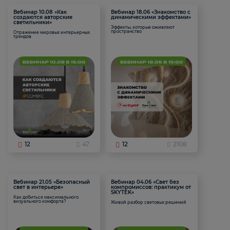
Вебинар 10.08 «Как
Вебинар 18.06 «Знакомство с
создаются авторские
динамическими эффектами»
светильники»
Эффекты, которые оживляют
пространство
Отражение мировых интерьерных
трендов
12
47
12
2108
Вебинар 21.05 «Безопасный
Вебинар 04.06 «Свет без
свет в интерьере»
компромиссов: практикум от
SKYTEK»
Как добиться максимального
визуального комфорта?
Живой разбор световых решений