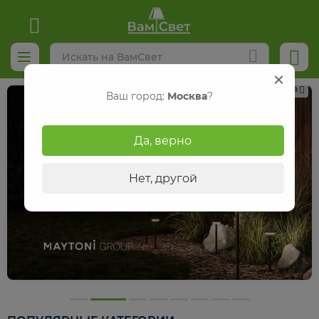
Реклама
Ваш город:
Москва
?
Да, верно
Нет, другой