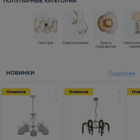
ПОПУЛЯРНЫЕ КАТЕГОРИИ
Люстры
Светильники
Бра и
Настол
подсветки
ламп
НОВИНКИ
Подробнее
Новинка
Новинка
Но