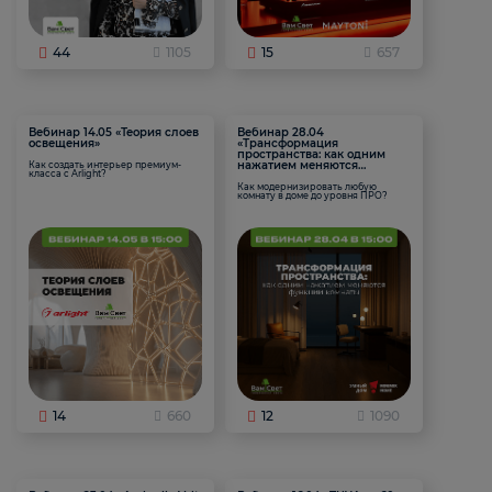
44
1105
15
657
Вебинар 14.05 «Теория слоев
Вебинар 28.04
освещения»
«Трансформация
пространства: как одним
нажатием меняются
Как создать интерьер премиум-
класса с Arlight?
функции комнаты
Как модернизировать любую
комнату в доме до уровня ПРО?
14
660
12
1090