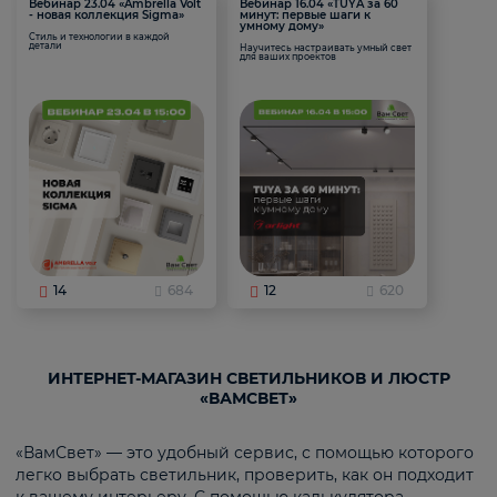
Вебинар 23.04 «Ambrella Volt
Вебинар 16.04 «TUYA за 60
- новая коллекция Sigma»
минут: первые шаги к
умному дому»
Стиль и технологии в каждой
детали
Научитесь настраивать умный свет
для ваших проектов
14
684
12
620
ИНТЕРНЕТ-МАГАЗИН СВЕТИЛЬНИКОВ И ЛЮСТР
«ВАМСВЕТ»
«ВамСвет» — это удобный сервис, с помощью которого
легко выбрать светильник, проверить, как он подходит