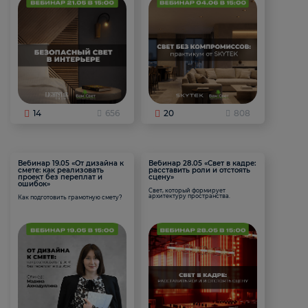
14
656
20
808
Вебинар 19.05 «От дизайна к
Вебинар 28.05 «Свет в кадре:
смете: как реализовать
расставить роли и отстоять
проект без переплат и
сцену»
ошибок»
Свет, который формирует
архитектуру пространства.
Как подготовить грамотную смету?