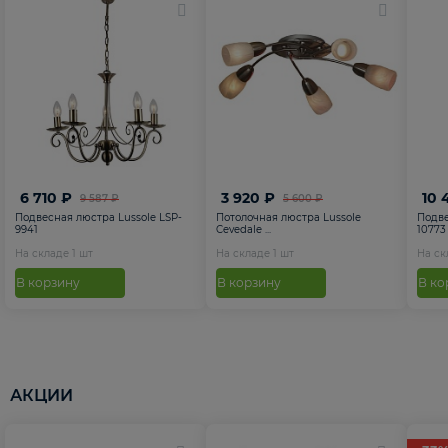
6 710 ₽
3 920 ₽
10 
9 587 ₽
5 600 ₽
Подвесная люстра Lussole LSP-
Потолочная люстра Lussole
Подве
9941
Cevedale ...
10773
На складе
1
шт
На складе
1
шт
На с
В корзину
В корзину
В ко
АКЦИИ