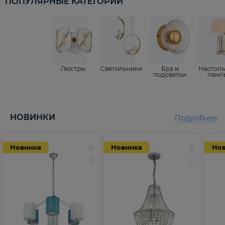
ПОПУЛЯРНЫЕ КАТЕГОРИИ
Люстры
Светильники
Бра и
Настол
подсветки
ламп
НОВИНКИ
Подробнее
Новинка
Новинка
Но