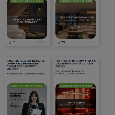
14
655
20
806
Вебинар 19.05 «От дизайна к
Вебинар 28.05 «Свет в кадре:
смете: как реализовать
расставить роли и отстоять
проект без переплат и
сцену»
ошибок»
Свет, который формирует
архитектуру пространства.
Как подготовить грамотную смету?