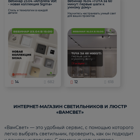
Вебинар 23.04 «Ambrella Volt
Вебинар 16.04 «TUYA за 60
- новая коллекция Sigma»
минут: первые шаги к
умному дому»
Стиль и технологии в каждой
детали
Научитесь настраивать умный свет
для ваших проектов
14
682
12
618
ИНТЕРНЕТ-МАГАЗИН СВЕТИЛЬНИКОВ И ЛЮСТР
«ВАМСВЕТ»
«ВамСвет» — это удобный сервис, с помощью которого
легко выбрать светильник, проверить, как он подходит