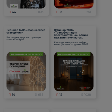
44
1103
15
651
Вебинар 14.05 «Теория слоев
Вебинар 28.04
освещения»
«Трансформация
пространства: как одним
нажатием меняются
Как создать интерьер премиум-
класса с Arlight?
функции комнаты
Как модернизировать любую
комнату в доме до уровня ПРО?
14
658
12
1028