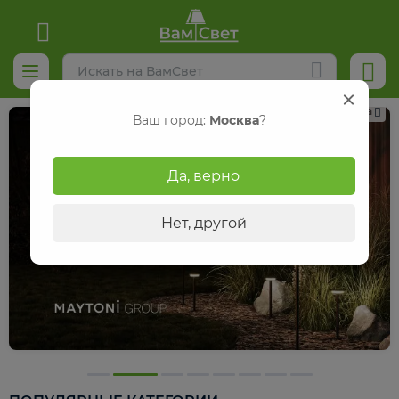
Реклама
Ваш город:
Москва
?
Да, верно
Нет, другой