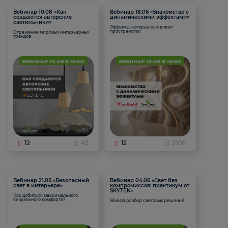
Вебинар 10.08 «Как
Вебинар 18.06 «Знакомство с
создаются авторские
динамическими эффектами»
светильники»
Эффекты, которые оживляют
пространство
Отражение мировых интерьерных
трендов
12
45
12
2106
Вебинар 21.05 «Безопасный
Вебинар 04.06 «Свет без
свет в интерьере»
компромиссов: практикум от
SKYTEK»
Как добиться максимального
визуального комфорта?
Живой разбор световых решений