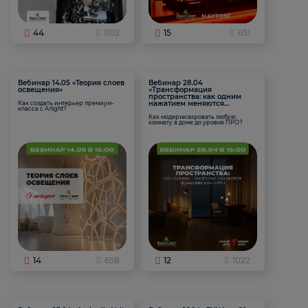
44
1102
15
651
Вебинар 14.05 «Теория слоев
Вебинар 28.04
освещения»
«Трансформация
пространства: как одним
нажатием меняются
Как создать интерьер премиум-
класса с Arlight?
функции комнаты
Как модернизировать любую
комнату в доме до уровня ПРО?
14
658
12
1022