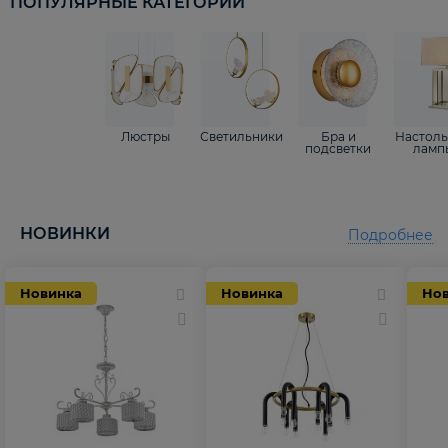
ПОПУЛЯРНЫЕ КАТЕГОРИИ
Люстры
Светильники
Бра и
Настол
подсветки
ламп
НОВИНКИ
Подробнее
Новинка
Новинка
Но