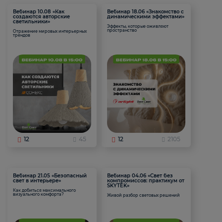
Вебинар 10.08 «Как
Вебинар 18.06 «Знакомство с
создаются авторские
динамическими эффектами»
светильники»
Эффекты, которые оживляют
пространство
Отражение мировых интерьерных
трендов
12
45
12
2105
Вебинар 21.05 «Безопасный
Вебинар 04.06 «Свет без
свет в интерьере»
компромиссов: практикум от
SKYTEK»
Как добиться максимального
визуального комфорта?
Живой разбор световых решений