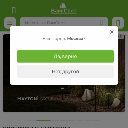
Реклама
Ваш город:
Москва
?
Да, верно
Нет, другой