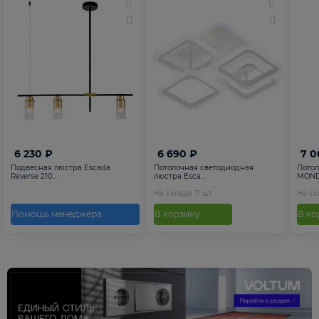
6 230 ₽
6 690 ₽
7 0
Подвесная люстра Escada
Потолочная светодиодная
Потол
Reverse 210...
люстра Esca...
MONDR
На складе
11
шт
На с
Помощь менеджера
В корзину
В ко