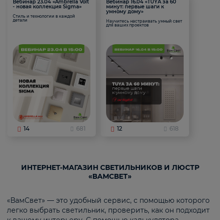
Вебинар 23.04 «Ambrella Volt
Вебинар 16.04 «TUYA за 60
- новая коллекция Sigma»
минут: первые шаги к
умному дому»
Стиль и технологии в каждой
детали
Научитесь настраивать умный свет
для ваших проектов
14
681
12
618
ИНТЕРНЕТ-МАГАЗИН СВЕТИЛЬНИКОВ И ЛЮСТР
«ВАМСВЕТ»
«ВамСвет» — это удобный сервис, с помощью которого
легко выбрать светильник, проверить, как он подходит