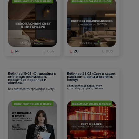
14
654
20
805
Вебинар 19.05 «От дизайна к
Вебинар 28.05 «Свет в кадре:
смете: как реализовать
расставить роли и отстоять
проект без переплат и
сцену»
ошибок»
Свет, который формирует
архитектуру пространства.
Как подготовить грамотную смету?