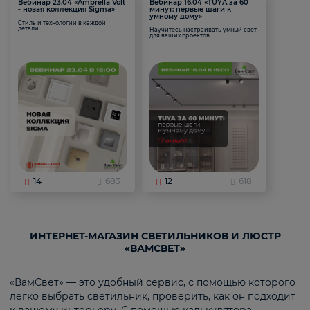
Вебинар 23.04 «Ambrella Volt
Вебинар 16.04 «TUYA за 60
- новая коллекция Sigma»
минут: первые шаги к
умному дому»
Стиль и технологии в каждой
детали
Научитесь настраивать умный свет
для ваших проектов
14
683
12
618
ИНТЕРНЕТ-МАГАЗИН СВЕТИЛЬНИКОВ И ЛЮСТР
«ВАМСВЕТ»
«ВамСвет» — это удобный сервис, с помощью которого
легко выбрать светильник, проверить, как он подходит