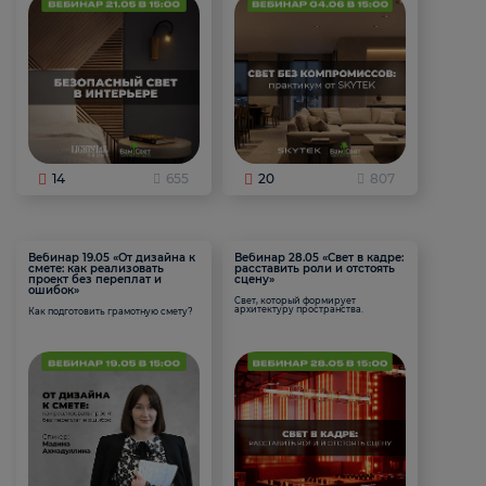
14
655
20
807
Вебинар 19.05 «От дизайна к
Вебинар 28.05 «Свет в кадре:
смете: как реализовать
расставить роли и отстоять
проект без переплат и
сцену»
ошибок»
Свет, который формирует
архитектуру пространства.
Как подготовить грамотную смету?