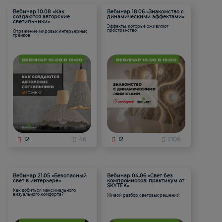
Вебинар 10.08 «Как
Вебинар 18.06 «Знакомство с
создаются авторские
динамическими эффектами»
светильники»
Эффекты, которые оживляют
пространство
Отражение мировых интерьерных
трендов
12
46
12
2106
Вебинар 21.05 «Безопасный
Вебинар 04.06 «Свет без
свет в интерьере»
компромиссов: практикум от
SKYTEK»
Как добиться максимального
визуального комфорта?
Живой разбор световых решений