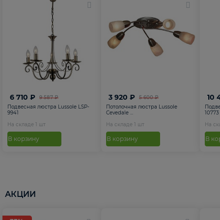
6 710 ₽
3 920 ₽
10 
9 587 ₽
5 600 ₽
Подвесная люстра Lussole LSP-
Потолочная люстра Lussole
Подве
9941
Cevedale ...
10773
На складе
1
шт
На складе
1
шт
На с
В корзину
В корзину
В ко
АКЦИИ