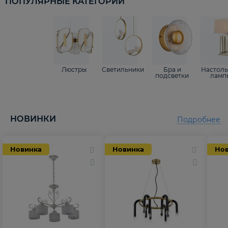
ПОПУЛЯРНЫЕ КАТЕГОРИИ
Люстры
Светильники
Бра и
Настол
подсветки
ламп
НОВИНКИ
Подробнее
Новинка
Новинка
Но