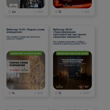
44
1103
15
652
Вебинар 14.05 «Теория слоев
Вебинар 28.04
освещения»
«Трансформация
пространства: как одним
нажатием меняются
Как создать интерьер премиум-
класса с Arlight?
функции комнаты
Как модернизировать любую
комнату в доме до уровня ПРО?
14
658
12
1037