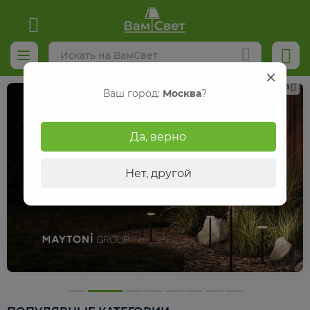
Реклама
Ваш город:
Москва
?
Да, верно
Нет, другой