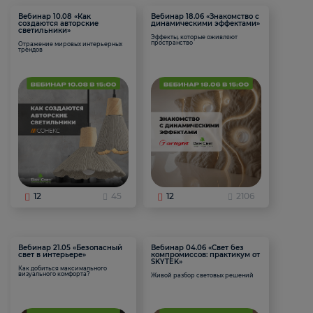
Вебинар 10.08 «Как
Вебинар 18.06 «Знакомство с
создаются авторские
динамическими эффектами»
светильники»
Эффекты, которые оживляют
пространство
Отражение мировых интерьерных
трендов
12
45
12
2106
Вебинар 21.05 «Безопасный
Вебинар 04.06 «Свет без
свет в интерьере»
компромиссов: практикум от
SKYTEK»
Как добиться максимального
визуального комфорта?
Живой разбор световых решений