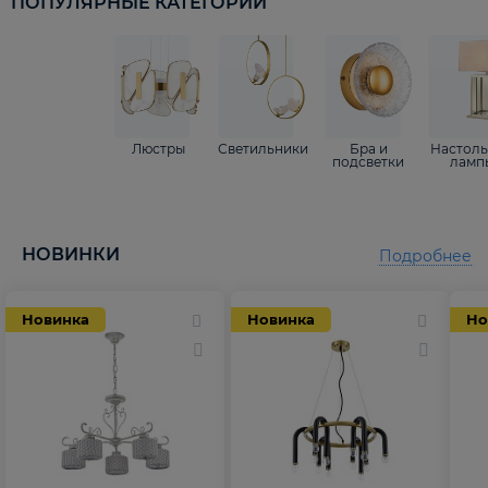
ПОПУЛЯРНЫЕ КАТЕГОРИИ
Люстры
Светильники
Бра и
Настол
подсветки
ламп
НОВИНКИ
Подробнее
Новинка
Новинка
Но