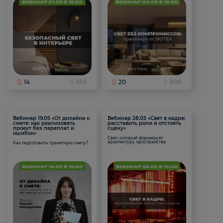
14
655
20
806
Вебинар 19.05 «От дизайна к
Вебинар 28.05 «Свет в кадре:
смете: как реализовать
расставить роли и отстоять
проект без переплат и
сцену»
ошибок»
Свет, который формирует
архитектуру пространства.
Как подготовить грамотную смету?