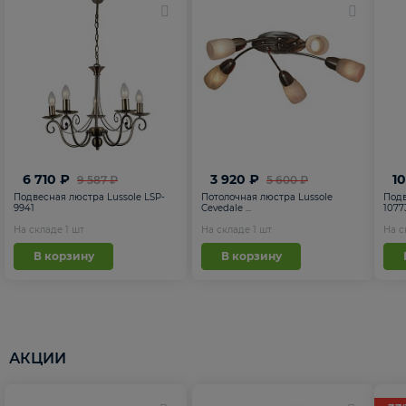
6 710 ₽
3 920 ₽
1
9 587 ₽
5 600 ₽
Подвесная люстра Lussole LSP-
Потолочная люстра Lussole
Подв
9941
Cevedale ...
1077
На складе
1
шт
На складе
1
шт
На 
В корзину
В корзину
АКЦИИ