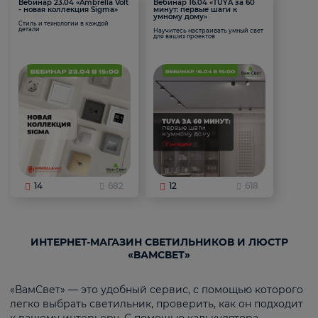
Вебинар 23.04 «Ambrella Volt
Вебинар 16.04 «TUYA за 60
- новая коллекция Sigma»
минут: первые шаги к
умному дому»
Стиль и технологии в каждой
детали
Научитесь настраивать умный свет
для ваших проектов
14
682
12
618
ИНТЕРНЕТ-МАГАЗИН СВЕТИЛЬНИКОВ И ЛЮСТР
«ВАМСВЕТ»
«ВамСвет» — это удобный сервис, с помощью которого
легко выбрать светильник, проверить, как он подходит