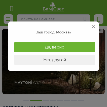
Реклама
Ваш город:
Москва
?
Да, верно
Нет, другой