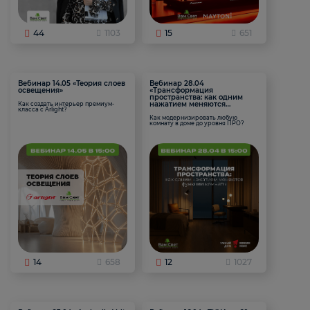
44
1103
15
651
Вебинар 14.05 «Теория слоев
Вебинар 28.04
освещения»
«Трансформация
пространства: как одним
нажатием меняются
Как создать интерьер премиум-
класса с Arlight?
функции комнаты
Как модернизировать любую
комнату в доме до уровня ПРО?
14
658
12
1027