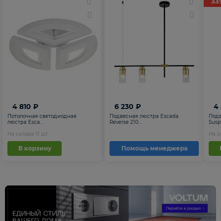
33
4 810 ₽
6 230 ₽
4
Потолочная светодиодная
Подвесная люстра Escada
Подв
люстра Esca...
Reverse 210...
Suspe
На складе
11
шт
На 
В корзину
Помощь менеджера