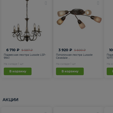
6 710 ₽
3 920 ₽
1
9 587 ₽
5 600 ₽
Подвесная люстра Lussole LSP-
Потолочная люстра Lussole
Подв
9941
Cevedale ...
1077
На складе
1
шт
На складе
1
шт
На 
В корзину
В корзину
АКЦИИ