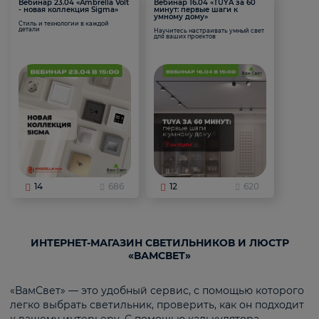
Вебинар 23.04 «Ambrella Volt
Вебинар 16.04 «TUYA за 60
- новая коллекция Sigma»
минут: первые шаги к
умному дому»
Стиль и технологии в каждой
детали
Научитесь настраивать умный свет
для ваших проектов
14
686
12
620
ИНТЕРНЕТ-МАГАЗИН СВЕТИЛЬНИКОВ И ЛЮСТР
«ВАМСВЕТ»
«ВамСвет» — это удобный сервис, с помощью которого
легко выбрать светильник, проверить, как он подходит