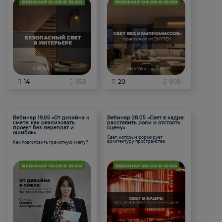
14
658
20
809
Вебинар 19.05 «От дизайна к
Вебинар 28.05 «Свет в кадре:
смете: как реализовать
расставить роли и отстоять
проект без переплат и
сцену»
ошибок»
Свет, который формирует
архитектуру пространства.
Как подготовить грамотную смету?