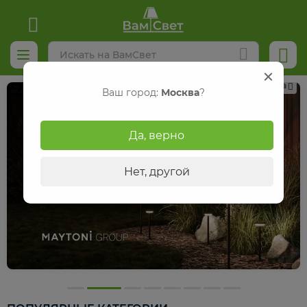
Реклама
Ваш город:
Москва
?
Да, верно
Нет, другой