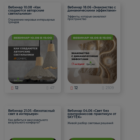
Вебинар 10.08 «Как
Вебинар 18.06 «Знакомство с
создаются авторские
динамическими эффектами»
светильники»
Эффекты, которые оживляют
пространство
Отражение мировых интерьерных
трендов
12
47
12
2109
Вебинар 21.05 «Безопасный
Вебинар 04.06 «Свет без
свет в интерьере»
компромиссов: практикум от
SKYTEK»
Как добиться максимального
визуального комфорта?
Живой разбор световых решений