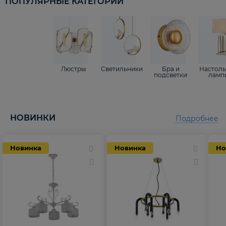
ПОПУЛЯРНЫЕ КАТЕГОРИИ
Люстры
Светильники
Бра и
Настол
подсветки
ламп
НОВИНКИ
Подробнее
Новинка
Новинка
Но