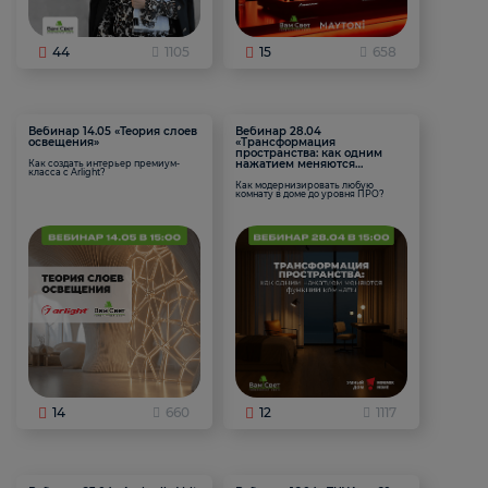
44
1105
15
658
Вебинар 14.05 «Теория слоев
Вебинар 28.04
освещения»
«Трансформация
пространства: как одним
нажатием меняются
Как создать интерьер премиум-
класса с Arlight?
функции комнаты
Как модернизировать любую
комнату в доме до уровня ПРО?
14
660
12
1117