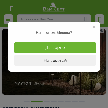
Реклама
Ваш город:
Москва
?
Да, верно
Нет, другой