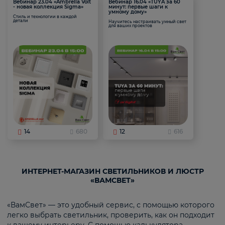
Вебинар 23.04 «Ambrella Volt
Вебинар 16.04 «TUYA за 60
- новая коллекция Sigma»
минут: первые шаги к
умному дому»
Стиль и технологии в каждой
детали
Научитесь настраивать умный свет
для ваших проектов
14
680
12
616
ИНТЕРНЕТ-МАГАЗИН СВЕТИЛЬНИКОВ И ЛЮСТР
«ВАМСВЕТ»
«ВамСвет» — это удобный сервис, с помощью которого
легко выбрать светильник, проверить, как он подходит