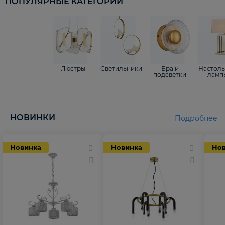
ПОПУЛЯРНЫЕ КАТЕГОРИИ
Люстры
Светильники
Бра и
Настол
подсветки
ламп
НОВИНКИ
Подробнее
Новинка
Новинка
Но