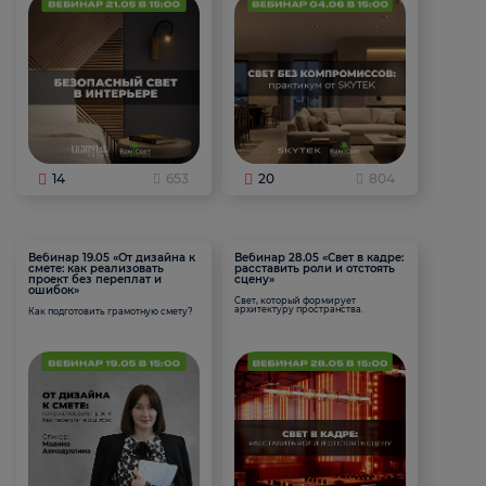
14
653
20
804
Вебинар 19.05 «От дизайна к
Вебинар 28.05 «Свет в кадре:
смете: как реализовать
расставить роли и отстоять
проект без переплат и
сцену»
ошибок»
Свет, который формирует
архитектуру пространства.
Как подготовить грамотную смету?