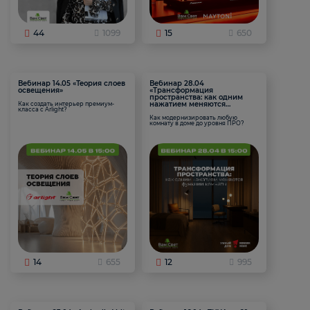
44
1099
15
650
Вебинар 14.05 «Теория слоев
Вебинар 28.04
освещения»
«Трансформация
пространства: как одним
нажатием меняются
Как создать интерьер премиум-
класса с Arlight?
функции комнаты
Как модернизировать любую
комнату в доме до уровня ПРО?
14
655
12
995