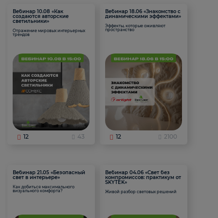
Вебинар 10.08 «Как
Вебинар 18.06 «Знакомство с
создаются авторские
динамическими эффектами»
светильники»
Эффекты, которые оживляют
пространство
Отражение мировых интерьерных
трендов
12
43
12
2100
Вебинар 21.05 «Безопасный
Вебинар 04.06 «Свет без
свет в интерьере»
компромиссов: практикум от
SKYTEK»
Как добиться максимального
визуального комфорта?
Живой разбор световых решений