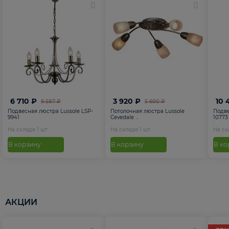
6 710 ₽
3 920 ₽
10 
9 587 ₽
5 600 ₽
Подвесная люстра Lussole LSP-
Потолочная люстра Lussole
Подве
9941
Cevedale ...
10773
На складе
1
шт
На складе
1
шт
На с
В корзину
В корзину
В ко
АКЦИИ