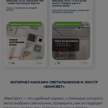
Вебинар 23.04 «Ambrella Volt
Вебинар 16.04 «TUYA за 60
- новая коллекция Sigma»
минут: первые шаги к
умному дому»
Стиль и технологии в каждой
детали
Научитесь настраивать умный свет
для ваших проектов
14
684
12
620
ИНТЕРНЕТ-МАГАЗИН СВЕТИЛЬНИКОВ И ЛЮСТР
«ВАМСВЕТ»
«ВамСвет» — это удобный сервис, с помощью которого
легко выбрать светильник, проверить, как он подходит