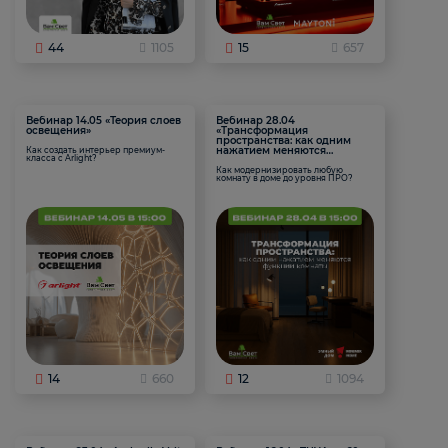
44
1105
15
657
Вебинар 14.05 «Теория слоев
Вебинар 28.04
освещения»
«Трансформация
пространства: как одним
нажатием меняются
Как создать интерьер премиум-
класса с Arlight?
функции комнаты
Как модернизировать любую
комнату в доме до уровня ПРО?
14
660
12
1094