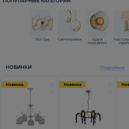
ПОПУЛЯРНЫЕ КАТЕГОРИИ
Люстры
Светильники
Бра и
Настол
подсветки
ламп
НОВИНКИ
Подробнее
Новинка
Новинка
Но