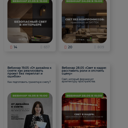
14
657
20
809
Вебинар 19.05 «От дизайна к
Вебинар 28.05 «Свет в кадре:
смете: как реализовать
расставить роли и отстоять
проект без переплат и
сцену»
ошибок»
Свет, который формирует
архитектуру пространства.
Как подготовить грамотную смету?