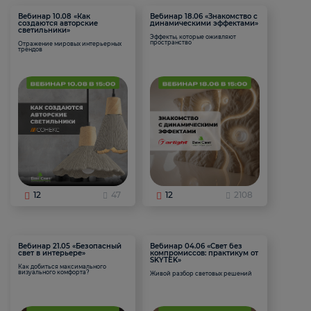
Вебинар 10.08 «Как
Вебинар 18.06 «Знакомство с
создаются авторские
динамическими эффектами»
светильники»
Эффекты, которые оживляют
пространство
Отражение мировых интерьерных
трендов
12
47
12
2108
Вебинар 21.05 «Безопасный
Вебинар 04.06 «Свет без
свет в интерьере»
компромиссов: практикум от
SKYTEK»
Как добиться максимального
визуального комфорта?
Живой разбор световых решений