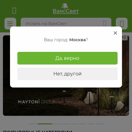
Реклама
Ваш город:
Москва
?
Да, верно
Нет, другой