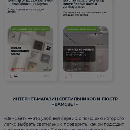
Вебинар 23.04 «Ambrella Volt
Вебинар 16.04 «TUYA за 60
- новая коллекция Sigma»
минут: первые шаги к
умному дому»
Стиль и технологии в каждой
детали
Научитесь настраивать умный свет
для ваших проектов
14
683
12
618
ИНТЕРНЕТ-МАГАЗИН СВЕТИЛЬНИКОВ И ЛЮСТР
«ВАМСВЕТ»
«ВамСвет» — это удобный сервис, с помощью которого
легко выбрать светильник, проверить, как он подходит