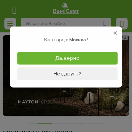
Реклама
Ваш город:
Москва
?
Да, верно
Нет, другой