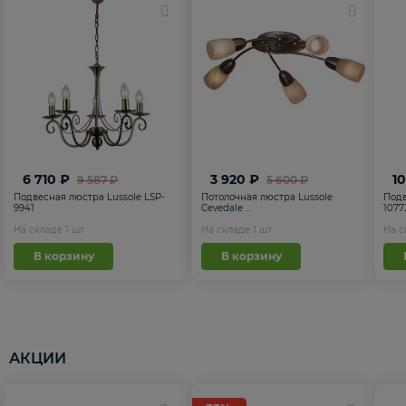
6 710 ₽
3 920 ₽
1
9 587 ₽
5 600 ₽
Подвесная люстра Lussole LSP-
Потолочная люстра Lussole
Подв
9941
Cevedale ...
1077
На складе
1
шт
На складе
1
шт
На 
В корзину
В корзину
АКЦИИ