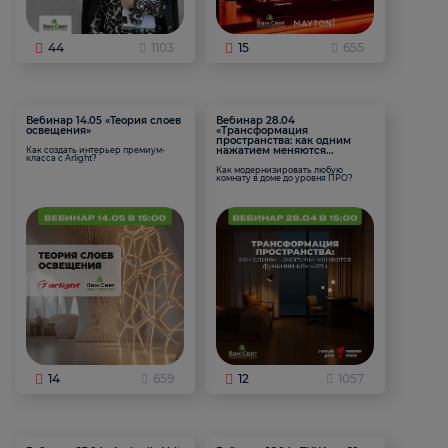
44
1103
15
655
Вебинар 14.05 «Теория слоев
Вебинар 28.04
освещения»
«Трансформация
пространства: как одним
нажатием меняются
Как создать интерьер премиум-
класса с Arlight?
функции комнаты
Как модернизировать любую
комнату в доме до уровня ПРО?
14
659
12
1057