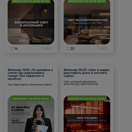
14
655
20
807
Вебинар 19.05 «От дизайна к
Вебинар 28.05 «Свет в кадре:
смете: как реализовать
расставить роли и отстоять
проект без переплат и
сцену»
ошибок»
Свет, который формирует
архитектуру пространства.
Как подготовить грамотную смету?