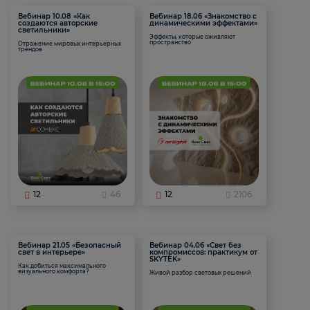
Вебинар 10.08 «Как
Вебинар 18.06 «Знакомство с
создаются авторские
динамическими эффектами»
светильники»
Эффекты, которые оживляют
пространство
Отражение мировых интерьерных
трендов
12
46
12
2106
Вебинар 21.05 «Безопасный
Вебинар 04.06 «Свет без
свет в интерьере»
компромиссов: практикум от
SKYTEK»
Как добиться максимального
визуального комфорта?
Живой разбор световых решений