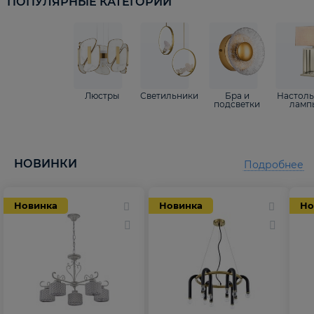
ПОПУЛЯРНЫЕ КАТЕГОРИИ
Люстры
Светильники
Бра и
Настол
подсветки
ламп
НОВИНКИ
Подробнее
Новинка
Новинка
Но