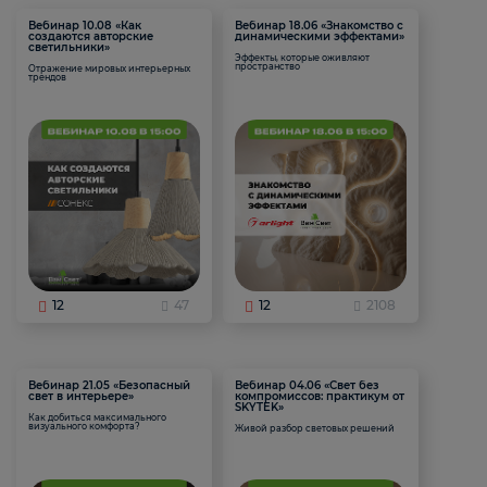
Вебинар 10.08 «Как
Вебинар 18.06 «Знакомство с
создаются авторские
динамическими эффектами»
светильники»
Эффекты, которые оживляют
пространство
Отражение мировых интерьерных
трендов
12
47
12
2108
Вебинар 21.05 «Безопасный
Вебинар 04.06 «Свет без
свет в интерьере»
компромиссов: практикум от
SKYTEK»
Как добиться максимального
визуального комфорта?
Живой разбор световых решений