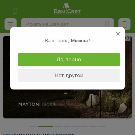
Реклама
Ваш город:
Москва
?
Да, верно
Нет, другой