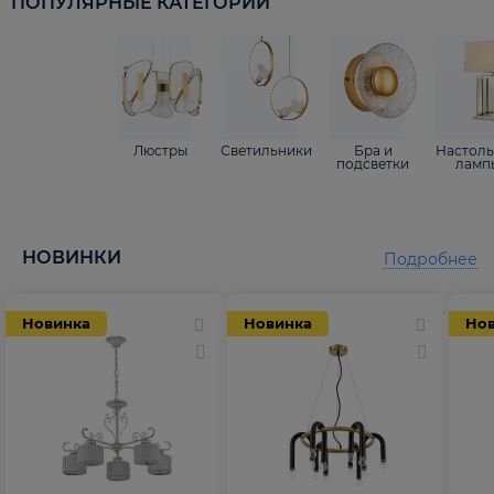
ПОПУЛЯРНЫЕ КАТЕГОРИИ
Люстры
Светильники
Бра и
Настол
подсветки
ламп
НОВИНКИ
Подробнее
Новинка
Новинка
Но