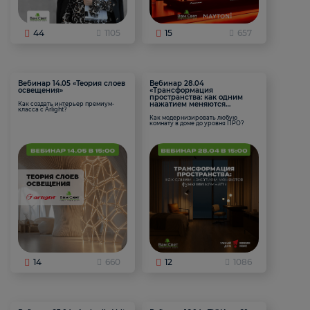
44
1105
15
657
Вебинар 14.05 «Теория слоев
Вебинар 28.04
освещения»
«Трансформация
пространства: как одним
нажатием меняются
Как создать интерьер премиум-
класса с Arlight?
функции комнаты
Как модернизировать любую
комнату в доме до уровня ПРО?
14
660
12
1086