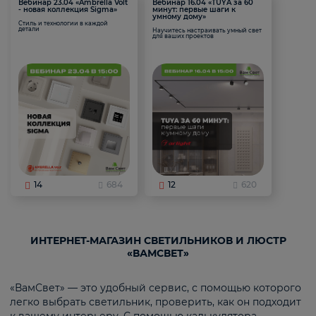
Вебинар 23.04 «Ambrella Volt
Вебинар 16.04 «TUYA за 60
- новая коллекция Sigma»
минут: первые шаги к
умному дому»
Стиль и технологии в каждой
детали
Научитесь настраивать умный свет
для ваших проектов
14
684
12
620
ИНТЕРНЕТ-МАГАЗИН СВЕТИЛЬНИКОВ И ЛЮСТР
«ВАМСВЕТ»
«ВамСвет» — это удобный сервис, с помощью которого
легко выбрать светильник, проверить, как он подходит