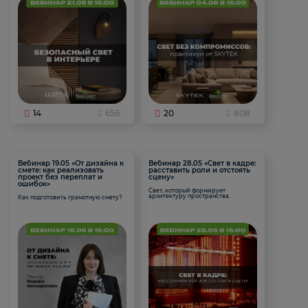
14
656
20
808
Вебинар 19.05 «От дизайна к
Вебинар 28.05 «Свет в кадре:
смете: как реализовать
расставить роли и отстоять
проект без переплат и
сцену»
ошибок»
Свет, который формирует
архитектуру пространства.
Как подготовить грамотную смету?