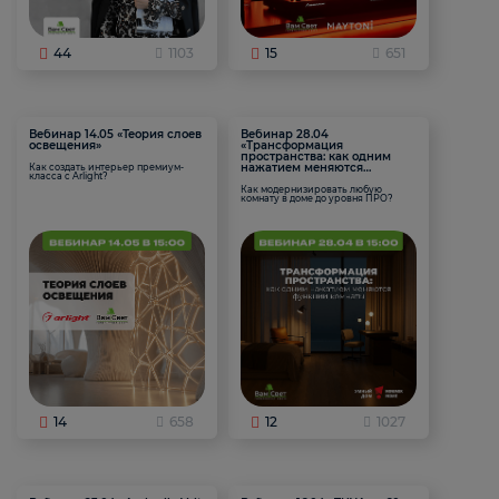
44
1103
15
651
Вебинар 14.05 «Теория слоев
Вебинар 28.04
освещения»
«Трансформация
пространства: как одним
нажатием меняются
Как создать интерьер премиум-
класса с Arlight?
функции комнаты
Как модернизировать любую
комнату в доме до уровня ПРО?
14
658
12
1027