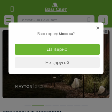
Реклама
Ваш город:
Москва
?
Да, верно
Нет, другой