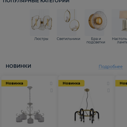
ПОПУЛЯРНЫЕ КАТЕГОРИИ
Люстры
Светильники
Бра и
Настол
подсветки
ламп
НОВИНКИ
Подробнее
Новинка
Новинка
Но