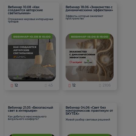
Вебинар 10.08 «Как
Вебинар 18.06 «Знакомство с
создаются авторские
динамическими эффектами»
светильники»
Эффекты, которые оживляют
пространство
Отражение мировых интерьерных
трендов
12
45
12
2106
Вебинар 21.05 «Безопасный
Вебинар 04.06 «Свет без
свет в интерьере»
компромиссов: практикум от
SKYTEK»
Как добиться максимального
визуального комфорта?
Живой разбор световых решений