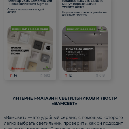
Вебинар 23.04 «Ambrella Volt
Вебинар 16.04 «TUYA за 60
- новая коллекция Sigma»
минут: первые шаги к
умному дому»
Стиль и технологии в каждой
детали
Научитесь настраивать умный свет
для ваших проектов
14
682
12
618
ИНТЕРНЕТ-МАГАЗИН СВЕТИЛЬНИКОВ И ЛЮСТР
«ВАМСВЕТ»
«ВамСвет» — это удобный сервис, с помощью которого
легко выбрать светильник, проверить, как он подходит