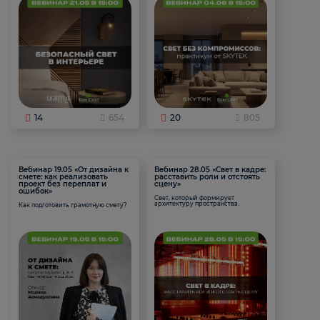
14
654
20
805
Вебинар 19.05 «От дизайна к
Вебинар 28.05 «Свет в кадре:
смете: как реализовать
расставить роли и отстоять
проект без переплат и
сцену»
ошибок»
Свет, который формирует
архитектуру пространства.
Как подготовить грамотную смету?