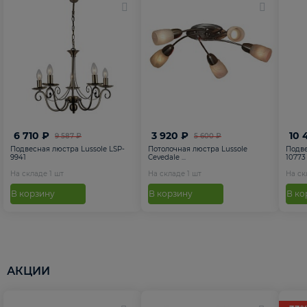
6 710 ₽
3 920 ₽
10 
9 587 ₽
5 600 ₽
Подвесная люстра Lussole LSP-
Потолочная люстра Lussole
Подве
9941
Cevedale ...
10773
На складе
1
шт
На складе
1
шт
На с
В корзину
В корзину
В ко
АКЦИИ