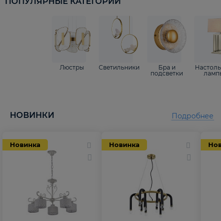
ПОПУЛЯРНЫЕ КАТЕГОРИИ
Люстры
Светильники
Бра и
Настол
подсветки
ламп
НОВИНКИ
Подробнее
Новинка
Новинка
Но