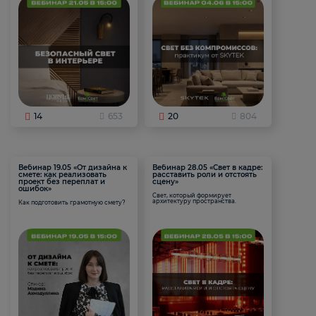
14
653
20
804
Вебинар 19.05 «От дизайна к
Вебинар 28.05 «Свет в кадре:
смете: как реализовать
расставить роли и отстоять
проект без переплат и
сцену»
ошибок»
Свет, который формирует
архитектуру пространства.
Как подготовить грамотную смету?