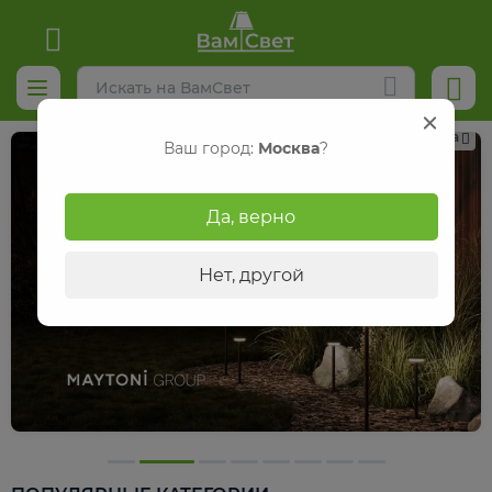
Реклама
Ваш город:
Москва
?
Да, верно
Нет, другой