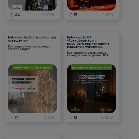
44
1099
15
650
Вебинар 14.05 «Теория слоев
Вебинар 28.04
освещения»
«Трансформация
пространства: как одним
нажатием меняются
Как создать интерьер премиум-
класса с Arlight?
функции комнаты
Как модернизировать любую
комнату в доме до уровня ПРО?
14
655
12
1002