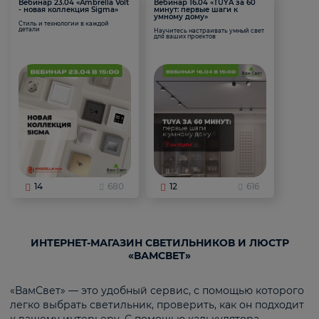
Вебинар 23.04 «Ambrella Volt
Вебинар 16.04 «TUYA за 60
- новая коллекция Sigma»
минут: первые шаги к
умному дому»
Стиль и технологии в каждой
детали
Научитесь настраивать умный свет
для ваших проектов
14
680
12
616
ИНТЕРНЕТ-МАГАЗИН СВЕТИЛЬНИКОВ И ЛЮСТР
«ВАМСВЕТ»
«ВамСвет» — это удобный сервис, с помощью которого
легко выбрать светильник, проверить, как он подходит