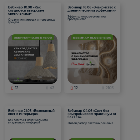
Вебинар 10.08 «Как
Вебинар 18.06 «Знакомство с
создаются авторские
динамическими эффектами»
светильники»
Эффекты, которые оживляют
пространство
Отражение мировых интерьерных
трендов
12
43
12
2103
Вебинар 21.05 «Безопасный
Вебинар 04.06 «Свет без
свет в интерьере»
компромиссов: практикум от
SKYTEK»
Как добиться максимального
визуального комфорта?
Живой разбор световых решений