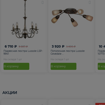
6 710 ₽
3 920 ₽
10 
9 587 ₽
5 600 ₽
Подвесная люстра Lussole LSP-
Потолочная люстра Lussole
Подве
9941
Cevedale ...
10773
На складе
1
шт
На складе
1
шт
На с
В корзину
В корзину
В ко
АКЦИИ