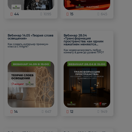
44
1095
15
645
Вебинар 14.05 «Теория слоев
Вебинар 28.04
освещения»
«Трансформация
пространства: как одним
нажатием меняются
Как создать интерьер премиум-
класса с Arlight?
функции комнаты
Как модернизировать любую
комнату в доме до уровня ПРО?
14
647
12
949