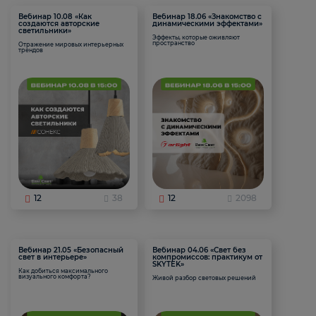
Вебинар 10.08 «Как
Вебинар 18.06 «Знакомство с
создаются авторские
динамическими эффектами»
светильники»
Эффекты, которые оживляют
пространство
Отражение мировых интерьерных
трендов
12
38
12
2098
Вебинар 21.05 «Безопасный
Вебинар 04.06 «Свет без
свет в интерьере»
компромиссов: практикум от
SKYTEK»
Как добиться максимального
визуального комфорта?
Живой разбор световых решений