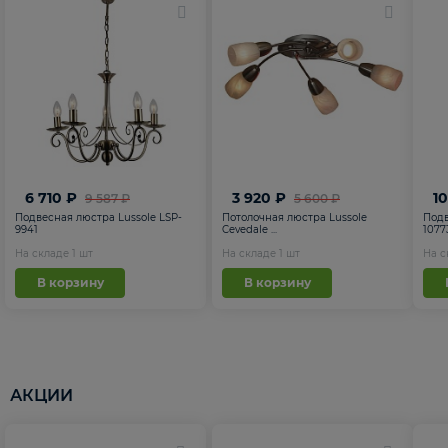
6 710 ₽
3 920 ₽
1
9 587 ₽
5 600 ₽
Подвесная люстра Lussole LSP-
Потолочная люстра Lussole
Подв
9941
Cevedale ...
1077
На складе
1
шт
На складе
1
шт
На 
В корзину
В корзину
АКЦИИ