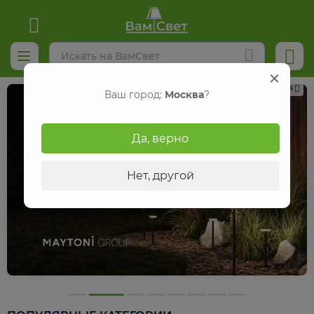
Реклама
Ваш город:
Москва
?
Да, верно
Нет, другой