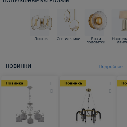
ПОПУЛЯРНЫЕ КАТЕГОРИИ
Люстры
Светильники
Бра и
Настол
подсветки
ламп
НОВИНКИ
Подробнее
Новинка
Новинка
Но