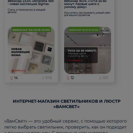
Вебинар 23.04 «Ambrella Volt
Вебинар 16.04 «TUYA за 60
- новая коллекция Sigma»
минут: первые шаги к
умному дому»
Стиль и технологии в каждой
детали
Научитесь настраивать умный свет
для ваших проектов
14
676
12
612
ИНТЕРНЕТ-МАГАЗИН СВЕТИЛЬНИКОВ И ЛЮСТР
«ВАМСВЕТ»
«ВамСвет» — это удобный сервис, с помощью которого
легко выбрать светильник, проверить, как он подходит