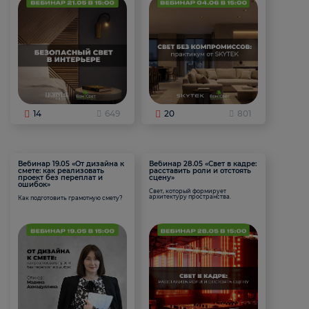
14
649
20
801
Вебинар 19.05 «От дизайна к
Вебинар 28.05 «Свет в кадре:
смете: как реализовать
расставить роли и отстоять
проект без переплат и
сцену»
ошибок»
Свет, который формирует
архитектуру пространства.
Как подготовить грамотную смету?