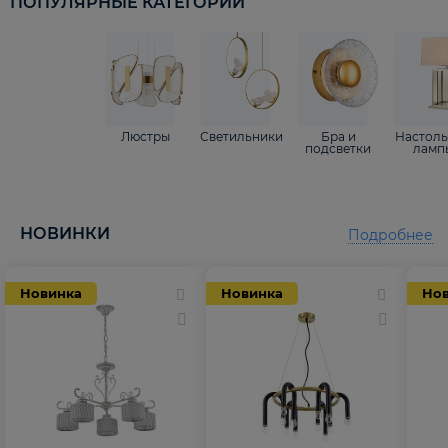
ПОПУЛЯРНЫЕ КАТЕГОРИИ
Люстры
Светильники
Бра и
Настол
подсветки
ламп
НОВИНКИ
Подробнее
Новинка
Новинка
Но