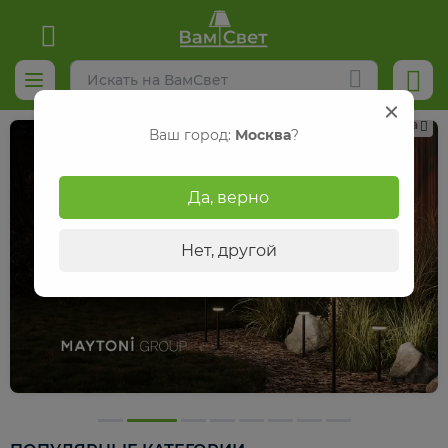
Реклама
Ваш город:
Москва
?
Да, верно
Нет, другой