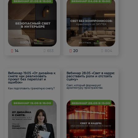
14
653
20
804
Вебинар 19.05 «От дизайна к
Вебинар 28.05 «Свет в кадре:
смете: как реализовать
расставить роли и отстоять
проект без переплат и
сцену»
ошибок»
Свет, который формирует
архитектуру пространства.
Как подготовить грамотную смету?