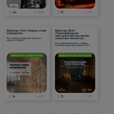
44
1098
15
650
Вебинар 14.05 «Теория слоев
Вебинар 28.04
освещения»
«Трансформация
пространства: как одним
нажатием меняются
Как создать интерьер премиум-
класса с Arlight?
функции комнаты
Как модернизировать любую
комнату в доме до уровня ПРО?
14
655
12
978