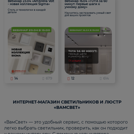
Вебинар 23.04 «Ambrella Volt
Вебинар 16.04 «TUYA за 60
- новая коллекция Sigma»
минут: первые шаги к
умному дому»
Стиль и технологии в каждой
детали
Научитесь настраивать умный свет
для ваших проектов
14
679
12
614
ИНТЕРНЕТ-МАГАЗИН СВЕТИЛЬНИКОВ И ЛЮСТР
«ВАМСВЕТ»
«ВамСвет» — это удобный сервис, с помощью которого
легко выбрать светильник, проверить, как он подходит