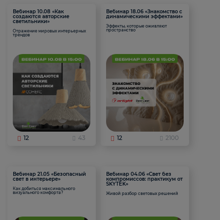
Вебинар 10.08 «Как
Вебинар 18.06 «Знакомство с
создаются авторские
динамическими эффектами»
светильники»
Эффекты, которые оживляют
пространство
Отражение мировых интерьерных
трендов
12
43
12
2100
Вебинар 21.05 «Безопасный
Вебинар 04.06 «Свет без
свет в интерьере»
компромиссов: практикум от
SKYTEK»
Как добиться максимального
визуального комфорта?
Живой разбор световых решений