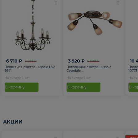
6 710 ₽
3 920 ₽
10 
9 587 ₽
5 600 ₽
Подвесная люстра Lussole LSP-
Потолочная люстра Lussole
Подве
9941
Cevedale ...
10773
На складе
1
шт
На складе
1
шт
На с
В корзину
В корзину
В ко
АКЦИИ