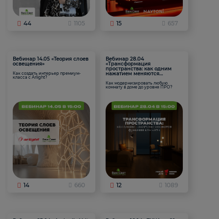
44
1105
15
657
Вебинар 14.05 «Теория слоев
Вебинар 28.04
освещения»
«Трансформация
пространства: как одним
нажатием меняются
Как создать интерьер премиум-
класса с Arlight?
функции комнаты
Как модернизировать любую
комнату в доме до уровня ПРО?
14
660
12
1089