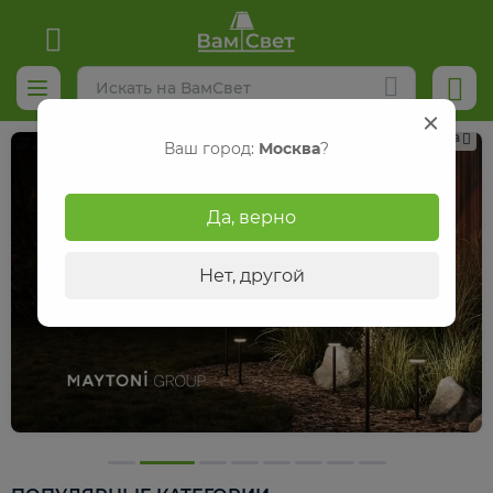
Реклама
Ваш город:
Москва
?
Да, верно
Нет, другой