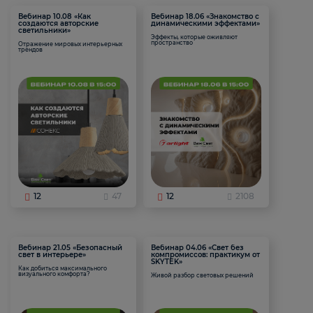
Вебинар 10.08 «Как
Вебинар 18.06 «Знакомство с
создаются авторские
динамическими эффектами»
светильники»
Эффекты, которые оживляют
пространство
Отражение мировых интерьерных
трендов
12
47
12
2108
Вебинар 21.05 «Безопасный
Вебинар 04.06 «Свет без
свет в интерьере»
компромиссов: практикум от
SKYTEK»
Как добиться максимального
визуального комфорта?
Живой разбор световых решений