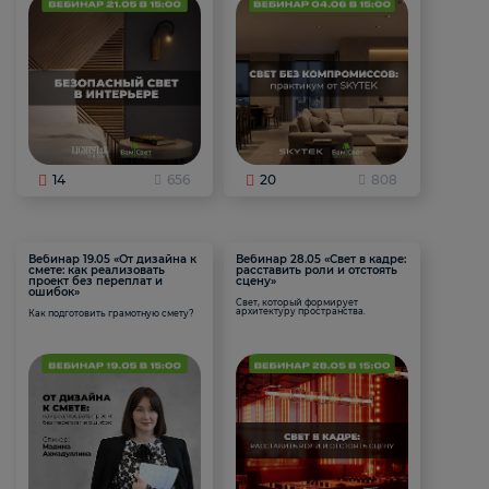
14
656
20
808
Вебинар 19.05 «От дизайна к
Вебинар 28.05 «Свет в кадре:
смете: как реализовать
расставить роли и отстоять
проект без переплат и
сцену»
ошибок»
Свет, который формирует
архитектуру пространства.
Как подготовить грамотную смету?