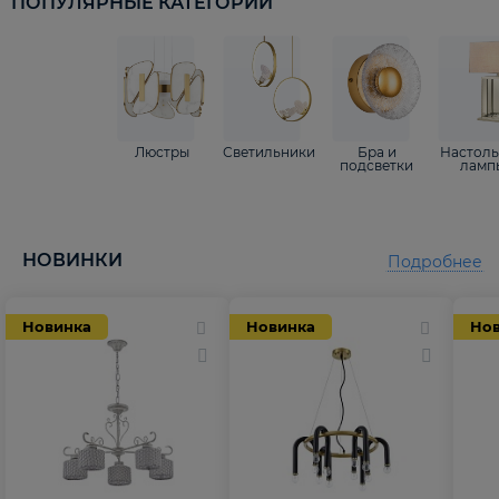
ПОПУЛЯРНЫЕ КАТЕГОРИИ
Люстры
Светильники
Бра и
Настол
подсветки
ламп
НОВИНКИ
Подробнее
Новинка
Новинка
Но