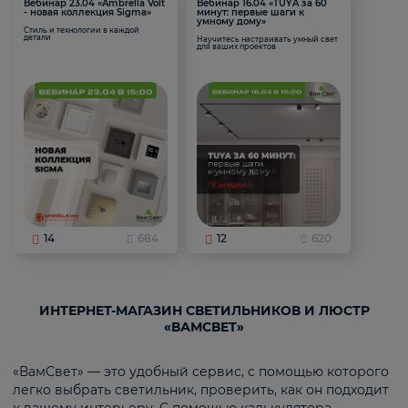
Вебинар 23.04 «Ambrella Volt
Вебинар 16.04 «TUYA за 60
- новая коллекция Sigma»
минут: первые шаги к
умному дому»
Стиль и технологии в каждой
детали
Научитесь настраивать умный свет
для ваших проектов
14
684
12
620
ИНТЕРНЕТ-МАГАЗИН СВЕТИЛЬНИКОВ И ЛЮСТР
«ВАМСВЕТ»
«ВамСвет» — это удобный сервис, с помощью которого
легко выбрать светильник, проверить, как он подходит