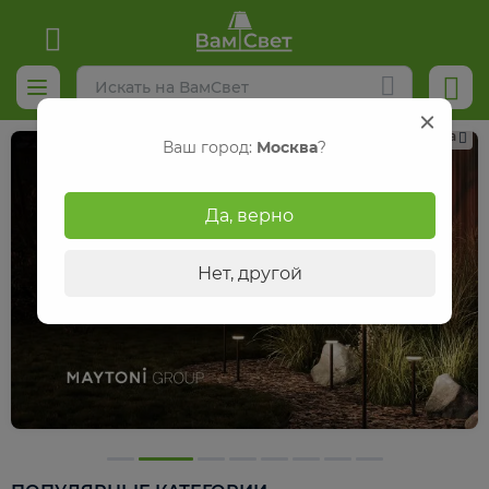
Реклама
Ваш город:
Москва
?
Да, верно
Нет, другой