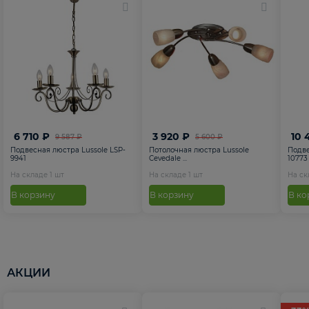
6 710 ₽
3 920 ₽
10 
9 587 ₽
5 600 ₽
Подвесная люстра Lussole LSP-
Потолочная люстра Lussole
Подве
9941
Cevedale ...
10773
На складе
1
шт
На складе
1
шт
На с
В корзину
В корзину
В ко
АКЦИИ