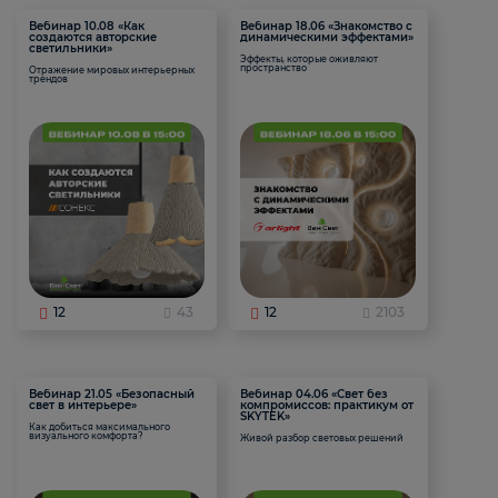
Вебинар 10.08 «Как
Вебинар 18.06 «Знакомство с
создаются авторские
динамическими эффектами»
светильники»
Эффекты, которые оживляют
пространство
Отражение мировых интерьерных
трендов
12
43
12
2103
Вебинар 21.05 «Безопасный
Вебинар 04.06 «Свет без
свет в интерьере»
компромиссов: практикум от
SKYTEK»
Как добиться максимального
визуального комфорта?
Живой разбор световых решений