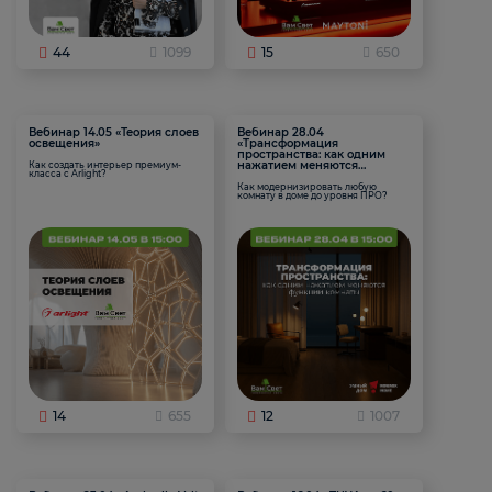
44
1099
15
650
Вебинар 14.05 «Теория слоев
Вебинар 28.04
освещения»
«Трансформация
пространства: как одним
нажатием меняются
Как создать интерьер премиум-
класса с Arlight?
функции комнаты
Как модернизировать любую
комнату в доме до уровня ПРО?
14
655
12
1007