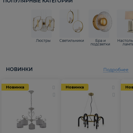
ПОПУЛЯРНЫЕ КАТЕГОРИИ
Люстры
Светильники
Бра и
Настол
подсветки
ламп
НОВИНКИ
Подробнее
Новинка
Новинка
Но