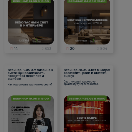
14
653
20
804
Вебинар 19.05 «От дизайна к
Вебинар 28.05 «Свет в кадре:
смете: как реализовать
расставить роли и отстоять
проект без переплат и
сцену»
ошибок»
Свет, который формирует
архитектуру пространства.
Как подготовить грамотную смету?