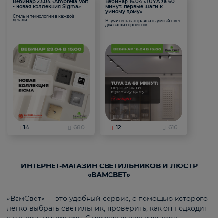
Вебинар 23.04 «Ambrella Volt
Вебинар 16.04 «TUYA за 60
- новая коллекция Sigma»
минут: первые шаги к
умному дому»
Стиль и технологии в каждой
детали
Научитесь настраивать умный свет
для ваших проектов
14
680
12
616
ИНТЕРНЕТ-МАГАЗИН СВЕТИЛЬНИКОВ И ЛЮСТР
«ВАМСВЕТ»
«ВамСвет» — это удобный сервис, с помощью которого
легко выбрать светильник, проверить, как он подходит